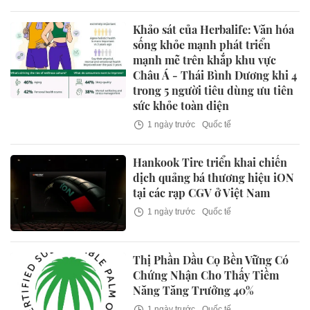
Khảo sát của Herbalife: Văn hóa
sống khỏe mạnh phát triển
mạnh mẽ trên khắp khu vực
Châu Á - Thái Bình Dương khi 4
trong 5 người tiêu dùng ưu tiên
sức khỏe toàn diện
1 ngày trước
Quốc tế
Hankook Tire triển khai chiến
dịch quảng bá thương hiệu iON
tại các rạp CGV ở Việt Nam
1 ngày trước
Quốc tế
Thị Phần Dầu Cọ Bền Vững Có
Chứng Nhận Cho Thấy Tiềm
Năng Tăng Trưởng 40%
1 ngày trước
Quốc tế