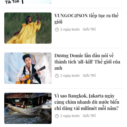
VUNGOC&SON tiếp tục ra thế
giới
2 ngày trước
GIẢI TRÍ
Dương Domic lần đầu nói về
thành tích 'all-kill' Thế giới của
anh
2 ngày trước
GIẢI TRÍ
Vì sao Bangkok, Jakarta ngày
càng chìm nhanh dù nước biển
chỉ dâng vài milimét mỗi năm?
2 ngày trước
GIẢI TRÍ