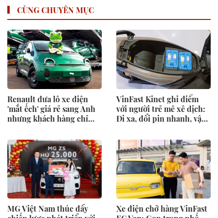
CÙNG CHUYÊN MỤC
Renault đưa lô xe điện
VinFast Kinet ghi điểm
'mắt ếch' giá rẻ sang Anh
với người trẻ mê xê dịch:
nhưng khách hàng chỉ
Đi xa, đổi pin nhanh, vận
đứng ngắm
hành mạnh mẽ
MG Việt Nam thúc đẩy
Xe điện chở hàng VinFast