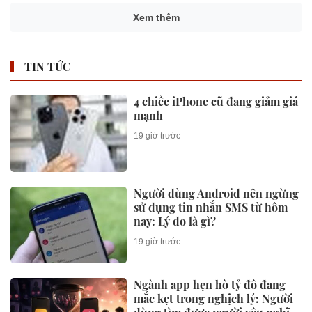
Xem thêm
TIN TỨC
4 chiếc iPhone cũ đang giảm giá
mạnh
19 giờ trước
Người dùng Android nên ngừng
sử dụng tin nhắn SMS từ hôm
nay: Lý do là gì?
19 giờ trước
Ngành app hẹn hò tỷ đô đang
mắc kẹt trong nghịch lý: Người