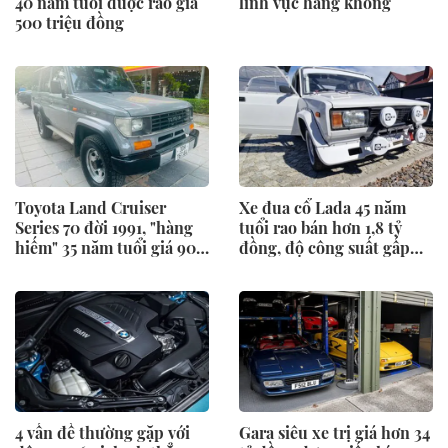
40 năm tuổi được rao giá
lĩnh vực hàng không
500 triệu đồng
Toyota Land Cruiser
Xe đua cổ Lada 45 năm
Series 70 đời 1991, "hàng
tuổi rao bán hơn 1,8 tỷ
hiếm" 35 năm tuổi giá 900
đồng, độ công suất gấp
triệu
đôi
4 vấn đề thường gặp với
Gara siêu xe trị giá hơn 34