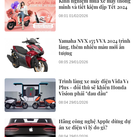
Kinh nghiệm mua xe máy thông
minh và tiết kiệm dịp Tết 2024
08:01 01/02/2026
Yamaha NVX 155 VVA 2024 trình
làng, thêm nhiều màu mới ấn
tượng
08:05 29/01/2026
Trình làng xe máy điện Vida V1
Plus - đối thủ sẽ khiến Honda
Vision phải "đau đầu"
08:04 29/01/2026
Hãng công nghệ Apple dừng dự
án xe điện vì lý do gì?
08:04 29/01/2026