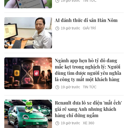
19 giờ trước
TIN TỨC
AI đánh thức di sản Hán Nôm
19 giờ trước
GIẢI TRÍ
Ngành app hẹn hò tỷ đô đang
mắc kẹt trong nghịch lý: Người
dùng tìm được người yêu nghĩa
là công ty mất một khách hàng
19 giờ trước
TIN TỨC
Renault đưa lô xe điện 'mắt ếch'
giá rẻ sang Anh nhưng khách
hàng chỉ đứng ngắm
19 giờ trước
XE 360