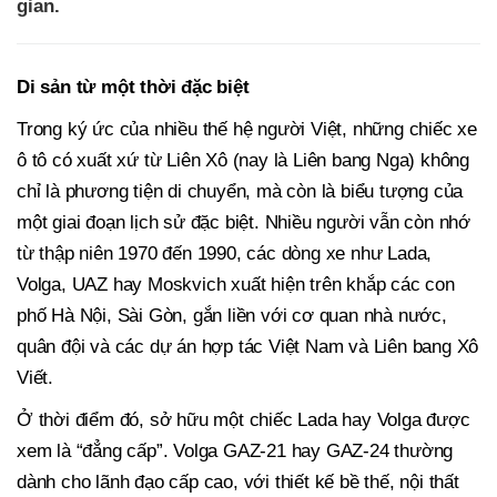
gian.
Di sản từ một thời đặc biệt
Trong ký ức của nhiều thế hệ người Việt, những chiếc xe
ô tô có xuất xứ từ Liên Xô (nay là Liên bang Nga) không
chỉ là phương tiện di chuyển, mà còn là biểu tượng của
một giai đoạn lịch sử đặc biệt. Nhiều người vẫn còn nhớ
từ thập niên 1970 đến 1990, các dòng xe như Lada,
Volga, UAZ hay Moskvich xuất hiện trên khắp các con
phố Hà Nội, Sài Gòn, gắn liền với cơ quan nhà nước,
quân đội và các dự án hợp tác Việt Nam và Liên bang Xô
Viết.
Ở thời điểm đó, sở hữu một chiếc Lada hay Volga được
xem là “đẳng cấp”. Volga GAZ-21 hay GAZ-24 thường
dành cho lãnh đạo cấp cao, với thiết kế bề thế, nội thất