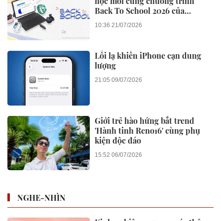
học mới cùng chương trình
Back To School 2026 của
Huawei
10:36 21/07/2026
Lỗi lạ khiến iPhone cạn dung
lượng
21:05 09/07/2026
Giới trẻ hào hứng bắt trend
'Hành tinh Reno16' cùng phụ
kiện độc đáo
15:52 06/07/2026
NGHE-NHÌN