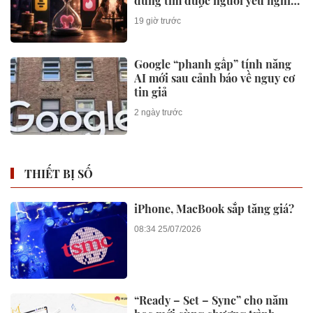
dùng tìm được người yêu nghĩa
là công ty mất một khách hàng
19 giờ trước
Google “phanh gấp” tính năng
AI mới sau cảnh báo về nguy cơ
tin giả
2 ngày trước
THIẾT BỊ SỐ
iPhone, MacBook sắp tăng giá?
08:34 25/07/2026
“Ready – Set – Sync” cho năm