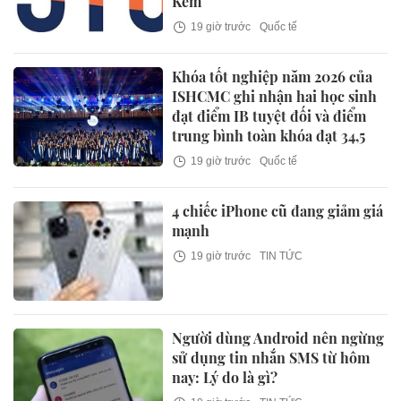
Kém
19 giờ trước
Quốc tế
Khóa tốt nghiệp năm 2026 của
ISHCMC ghi nhận hai học sinh
đạt điểm IB tuyệt đối và điểm
trung bình toàn khóa đạt 34,5
19 giờ trước
Quốc tế
4 chiếc iPhone cũ đang giảm giá
mạnh
19 giờ trước
TIN TỨC
Người dùng Android nên ngừng
sử dụng tin nhắn SMS từ hôm
nay: Lý do là gì?