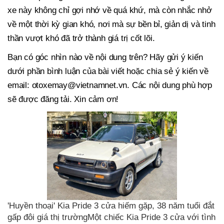
xe này không chỉ gợi nhớ về quá khứ, mà còn nhắc nhở
về một thời kỳ gian khó, nơi mà sự bền bỉ, giản dị và tinh
thần vượt khó đã trở thành giá trị cốt lõi.
Bạn có góc nhìn nào về nội dung trên? Hãy gửi ý kiến
dưới phần bình luận của bài viết hoặc chia sẻ ý kiến về
email:
otoxemay@vietnamnet.vn
. Các nội dung phù hợp
sẽ được đăng tải. Xin cảm ơn!
'Huyền thoại' Kia Pride 3 cửa hiếm gặp, 38 năm tuổi đắt
gấp đôi giá thị trườngMột chiếc Kia Pride 3 cửa với tình