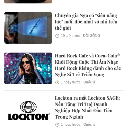
Chuyên gia Nga có "siêu năng
lực" mới, độc nhất vô nhị trên
thế giới
19 giờ trước
ĐỜI SỐNG
Hard Rock Cafe và Coca-Cola®
Khởi Động Cuộc Thi Âm Nhạc
Hard Rock Rising dành cho các
Nghệ Sĩ Trẻ Triển Vọng
1 ngày trước
Quốc tế
Lockton ra mắt Lockton SAGE:
Nền Tảng Trí Tuệ Doanh
Nghiệp Hợp Nhất Đầu Tiên
Trong Ngành
1 ngày trước
Quốc tế