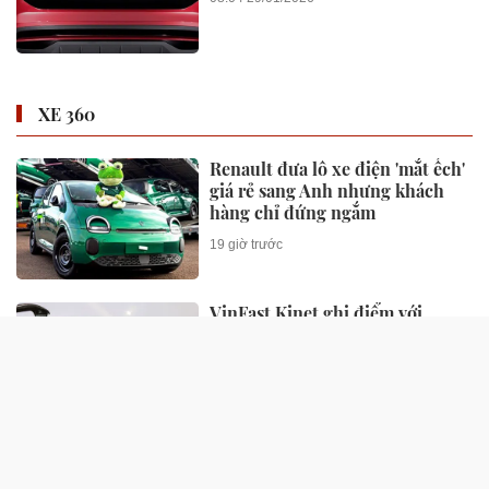
XE 360
Renault đưa lô xe điện 'mắt ếch'
giá rẻ sang Anh nhưng khách
hàng chỉ đứng ngắm
19 giờ trước
VinFast Kinet ghi điểm với
người trẻ mê xê dịch: Đi xa, đổi
pin nhanh, vận hành mạnh mẽ
14:27 31/07/2026
MG Việt Nam thúc đẩy chiến
lược phát triển với ‘mảnh ghép’