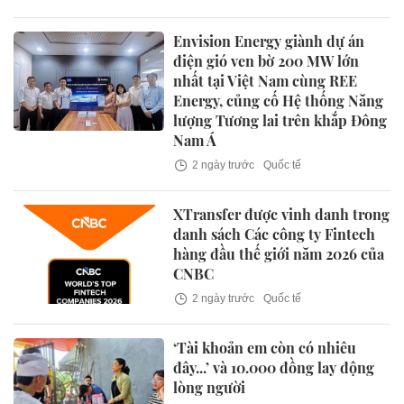
Envision Energy giành dự án
điện gió ven bờ 200 MW lớn
nhất tại Việt Nam cùng REE
Energy, củng cố Hệ thống Năng
lượng Tương lai trên khắp Đông
Nam Á
2 ngày trước
Quốc tế
XTransfer được vinh danh trong
danh sách Các công ty Fintech
hàng đầu thế giới năm 2026 của
CNBC
2 ngày trước
Quốc tế
‘Tài khoản em còn có nhiêu
đây...’ và 10.000 đồng lay động
lòng người