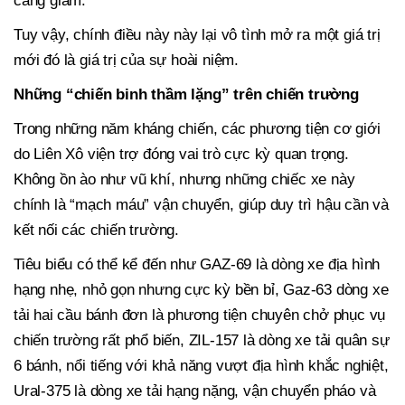
càng giảm.
Tuy vậy, chính điều này này lại vô tình mở ra một giá trị
mới đó là giá trị của sự hoài niệm.
Những “chiến binh thầm lặng” trên chiến trường
Trong những năm kháng chiến, các phương tiện cơ giới
do Liên Xô viện trợ đóng vai trò cực kỳ quan trọng.
Không ồn ào như vũ khí, nhưng những chiếc xe này
chính là “mạch máu” vận chuyển, giúp duy trì hậu cần và
kết nối các chiến trường.
Tiêu biểu có thể kể đến như GAZ-69 là dòng xe địa hình
hạng nhẹ, nhỏ gọn nhưng cực kỳ bền bỉ, Gaz-63 dòng xe
tải hai cầu bánh đơn là phương tiện chuyên chở phục vụ
chiến trường rất phổ biến, ZIL-157 là dòng xe tải quân sự
6 bánh, nổi tiếng với khả năng vượt địa hình khắc nghiệt,
Ural-375 là dòng xe tải hạng nặng, vận chuyển pháo và