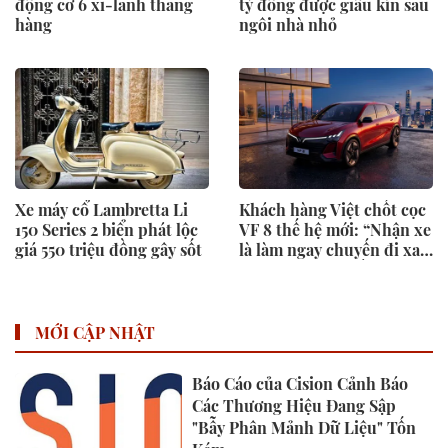
động cơ 6 xi-lanh thẳng
tỷ đồng được giấu kín sau
hàng
ngôi nhà nhỏ
Xe máy cổ Lambretta Li
Khách hàng Việt chốt cọc
150 Series 2 biển phát lộc
VF 8 thế hệ mới: “Nhận xe
giá 550 triệu đồng gây sốt
là làm ngay chuyến đi xa,
trạm sạc phủ khắp lo gì”
MỚI CẬP NHẬT
Báo Cáo của Cision Cảnh Báo
Các Thương Hiệu Đang Sập
"Bẫy Phân Mảnh Dữ Liệu" Tốn