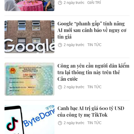
2 ngày trước
GIẢI TRÍ
Google “phanh gấp” tính năng
AI mới sau cảnh báo về nguy cơ
tin giả
2 ngày trước
TIN TỨC
Công an yêu cầu người dân kiểm
tra lại thông tin này trên thẻ
Căn cước
2 ngày trước
TIN TỨC
Canh bạc AI trị giá 600 tỷ USD
của công ty mẹ TikTok
2 ngày trước
TIN TỨC