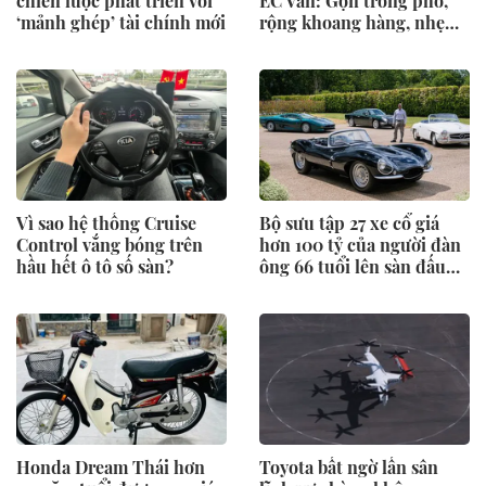
chiến lược phát triển với
EC Van: Gọn trong phố,
‘mảnh ghép’ tài chính mới
rộng khoang hàng, nhẹ
khoản nuôi xe
Vì sao hệ thống Cruise
Bộ sưu tập 27 xe cổ giá
Control vắng bóng trên
hơn 100 tỷ của người đàn
hầu hết ô tô số sàn?
ông 66 tuổi lên sàn đấu
giá
Honda Dream Thái hơn
Toyota bất ngờ lấn sân