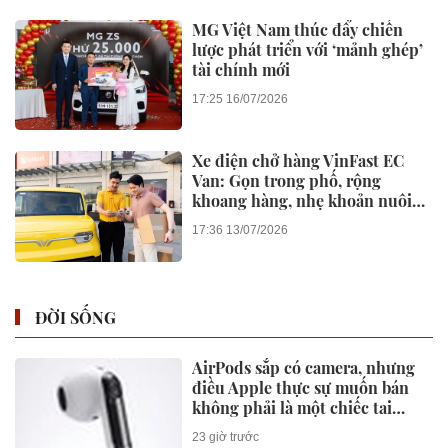
MG Việt Nam thúc đẩy chiến
lược phát triển với ‘mảnh ghép’
tài chính mới
17:25 16/07/2026
Xe điện chở hàng VinFast EC
Van: Gọn trong phố, rộng
khoang hàng, nhẹ khoản nuôi
xe
17:36 13/07/2026
ĐỜI SỐNG
AirPods sắp có camera, nhưng
điều Apple thực sự muốn bán
không phải là một chiếc tai
nghe
23 giờ trước