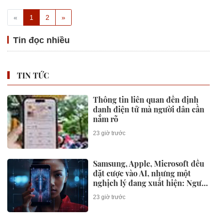
«
1
2
»
Tin đọc nhiều
TIN TỨC
Thông tin liên quan đến định
danh điện tử mà người dân cần
nắm rõ
23 giờ trước
Samsung, Apple, Microsoft đều
đặt cược vào AI, nhưng một
nghịch lý đang xuất hiện: Người
mua không phải lúc nào cũng
23 giờ trước
dùng