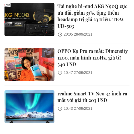
Tai nghe hi-end AKG N90Q cực
ưu đãi, giảm 35%, tặng thêm
headamp trị giá 23 triệu, TEAC
UD-503
20:05 28/09/2021
OPPO K9 Pro ra mắt: Dimensity
1200, màn hình 120Hz, giá từ
340 USD
10:47 27/09/2021
realme Smart TV Neo 32 inch ra
mắt với giá từ 203 USD
10:43 27/09/2021