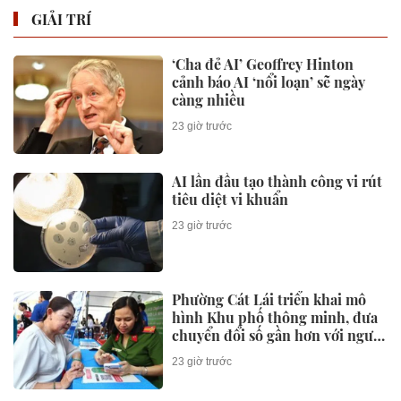
GIẢI TRÍ
‘Cha đẻ AI’ Geoffrey Hinton
cảnh báo AI ‘nổi loạn’ sẽ ngày
càng nhiều
23 giờ trước
AI lần đầu tạo thành công vi rút
tiêu diệt vi khuẩn
23 giờ trước
Phường Cát Lái triển khai mô
hình Khu phố thông minh, đưa
chuyển đổi số gần hơn với người
dân
23 giờ trước