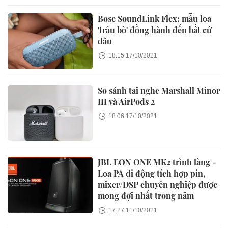
Bose SoundLink Flex: mẫu loa
'trâu bò' đồng hành đến bất cứ
đâu
18:15 17/10/2021
So sánh tai nghe Marshall Minor
III và AirPods 2
18:06 17/10/2021
JBL EON ONE MK2 trình làng -
Loa PA di động tích hợp pin,
mixer/DSP chuyên nghiệp được
mong đợi nhất trong năm
17:27 11/10/2021