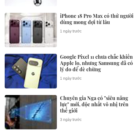
iPhone 18 Pro Max có thứ người
dùng mong đợi từ lâu
1 ngày trước
Google Pixel 11 chưa chắc khiến
Apple lo, nhưng Samsung đã có
lý do để dè chừng
1 ngày trước
Chuyên gia Nga có "siêu năng
lực" mới, độc nhất vô nhị trên
thế giới
3 ngày trước