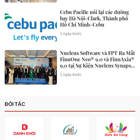
Cebu Pacific nối lại các đường
bay Hà Nội-Clark, Thành phố
Hồ Chí Minh-Cebu
1 ngày trước
Nucleus Software và FPT Ra Mắt
FinnOne Neo® 9.0 và FinnAxia®
9.0 tại Sự Kiện Nucleus Synapse
Lần Đầu Tiên tại Việt Nam
1 ngày trước
ĐỐI TÁC