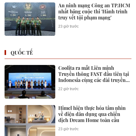
An ninh mạng Công an TP.HCM
nhất bảng cuộc thi 'Hành trình
truy vết tội phạm mạng'
23 giờ trước
QUỐC TẾ
Coolita ra mắt Liên minh
Truyền thông FAST đầu tiên tại
Indonesia cùng các đài truyền
hình hàng đầu
22 giờ trước
Himel hiện thực hóa tầm nhìn
về điện dân dụng qua chiến
dịch Dream Home toàn cầu
23 giờ trước