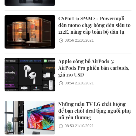
CSPort 212PAM2 - Powermpli
đèn mono chạy bóng đèn siêu to
212E, nâng cấp toàn bộ dàn tụ
08:56 21/10/2021
Apple công bố AirPods 3:
AirPods Pro phiên bản earbuds,
giá 179 USD
08:54 21/10/2021
Những mẫu TV LG chất lượng
để bạn chốt deal tặng người phụ
nữ yêu thương
08:53 21/10/2021