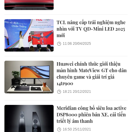
TCL nâng cấp trải nghiệm nghe
nhìn với TV QD-Mini LED 2025
mới
11:06 20/04/2025
Huawei chính thức giới thiệu
màn hình MateView GT cho dân
chuyên game và giải trí giá
14tr900
18:21 20/12/2021
Meridian công bố siêu loa active
DSP8000 phiên bản XE, cải tiến
triết lý âm thanh
16:50 25/11/2021