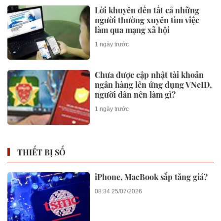
Lời khuyên đến tất cả những
người thường xuyên tìm việc
làm qua mạng xã hội
1 ngày trước
Chưa được cập nhật tài khoản
ngân hàng lên ứng dụng VNeID,
người dân nên làm gì?
1 ngày trước
THIẾT BỊ SỐ
iPhone, MacBook sắp tăng giá?
08:34 25/07/2026