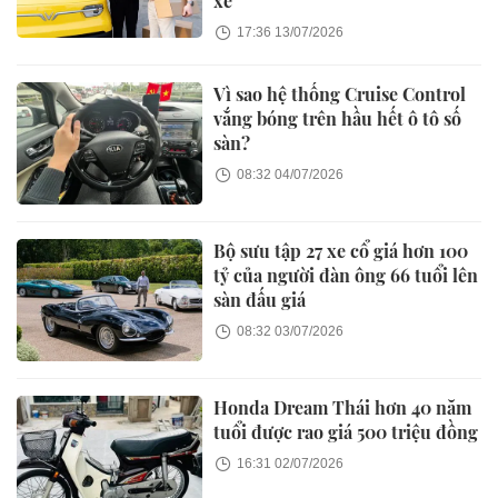
xe
17:36 13/07/2026
Vì sao hệ thống Cruise Control
vắng bóng trên hầu hết ô tô số
sàn?
08:32 04/07/2026
Bộ sưu tập 27 xe cổ giá hơn 100
tỷ của người đàn ông 66 tuổi lên
sàn đấu giá
08:32 03/07/2026
Honda Dream Thái hơn 40 năm
tuổi được rao giá 500 triệu đồng
16:31 02/07/2026