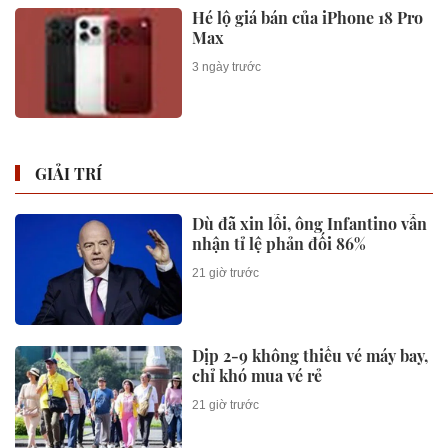
Hé lộ giá bán của iPhone 18 Pro
Max
3 ngày trước
GIẢI TRÍ
Dù đã xin lỗi, ông Infantino vẫn
nhận tỉ lệ phản đối 86%
21 giờ trước
Dịp 2-9 không thiếu vé máy bay,
chỉ khó mua vé rẻ
21 giờ trước