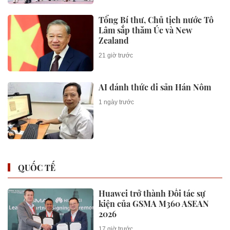
Tổng Bí thư, Chủ tịch nước Tô
Lâm sắp thăm Úc và New
Zealand
21 giờ trước
AI đánh thức di sản Hán Nôm
1 ngày trước
QUỐC TẾ
Huawei trở thành Đối tác sự
kiện của GSMA M360 ASEAN
2026
17 giờ trước