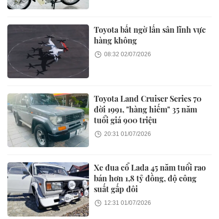
Toyota bất ngờ lấn sân lĩnh vực
hàng không
08:32 02/07/2026
Toyota Land Cruiser Series 70
đời 1991, "hàng hiếm" 35 năm
tuổi giá 900 triệu
20:31 01/07/2026
Xe đua cổ Lada 45 năm tuổi rao
bán hơn 1,8 tỷ đồng, độ công
suất gấp đôi
12:31 01/07/2026