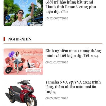
Giới trẻ hào hứng bắt trend
'Hành tinh Reno16' cùng phụ
kiện độc đáo
15:52 06/07/2026
NGHE-NHÌN
Kinh nghiệm mua xe máy thông
minh và tiết kiệm dịp Tết 2024
08:01 01/02/2026
Yamaha NVX 155 VVA 2024 trình
làng, thêm nhiều màu mới ấn
tượng
08:05 29/01/2026