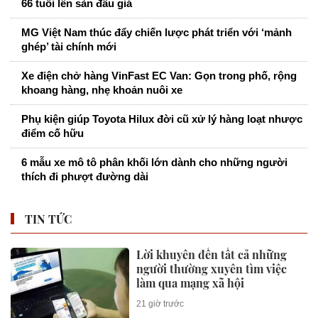
66 tuổi lên sàn đấu giá
MG Việt Nam thúc đẩy chiến lược phát triển với ‘mảnh
ghép’ tài chính mới
Xe điện chở hàng VinFast EC Van: Gọn trong phố, rộng
khoang hàng, nhẹ khoản nuôi xe
Phụ kiện giúp Toyota Hilux đời cũ xử lý hàng loạt nhược
điểm cố hữu
6 mẫu xe mô tô phân khối lớn dành cho những người
thích đi phượt đường dài
TIN TỨC
Lời khuyên đến tất cả những
người thường xuyên tìm việc
làm qua mạng xã hội
21 giờ trước