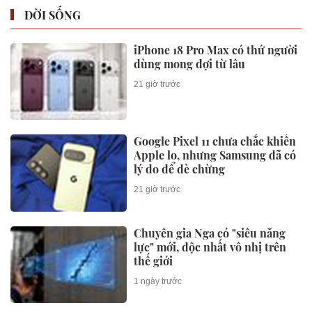
ĐỜI SỐNG
iPhone 18 Pro Max có thứ người
dùng mong đợi từ lâu
21 giờ trước
Google Pixel 11 chưa chắc khiến
Apple lo, nhưng Samsung đã có
lý do để dè chừng
21 giờ trước
Chuyên gia Nga có "siêu năng
lực" mới, độc nhất vô nhị trên
thế giới
1 ngày trước