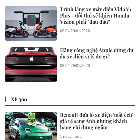
Trình làng xe máy điện Vida V1
Plus - đối thủ sẽ khiến Honda
Vision phải "đau đầu"
08:04 29/01/2026
Hãng công nghệ Apple dừng dự
án xe điện vì lý do gì?
08:04 29/01/2026
XE 360
Renault đưa lô xe điện 'mắt ếch'
giá rẻ sang Anh nhưng khách
hàng chỉ đứng ngắm
1 ngày trước