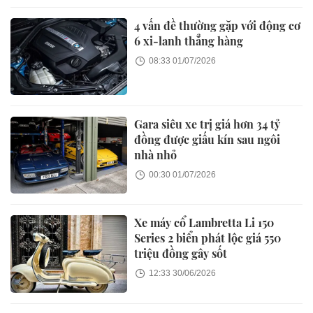
4 vấn đề thường gặp với động cơ
6 xi-lanh thẳng hàng
08:33 01/07/2026
Gara siêu xe trị giá hơn 34 tỷ
đồng được giấu kín sau ngôi
nhà nhỏ
00:30 01/07/2026
Xe máy cổ Lambretta Li 150
Series 2 biển phát lộc giá 550
triệu đồng gây sốt
12:33 30/06/2026