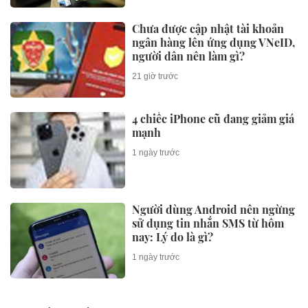
Chưa được cập nhật tài khoản
ngân hàng lên ứng dụng VNeID,
người dân nên làm gì?
21 giờ trước
4 chiếc iPhone cũ đang giảm giá
mạnh
1 ngày trước
Người dùng Android nên ngừng
sử dụng tin nhắn SMS từ hôm
nay: Lý do là gì?
1 ngày trước