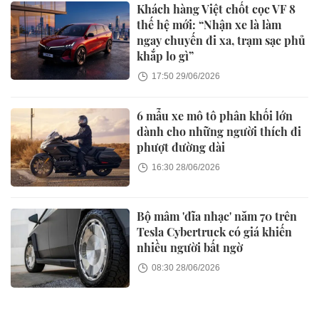
Khách hàng Việt chốt cọc VF 8
thế hệ mới: “Nhận xe là làm
ngay chuyến đi xa, trạm sạc phủ
khắp lo gì”
17:50 29/06/2026
6 mẫu xe mô tô phân khối lớn
dành cho những người thích đi
phượt đường dài
16:30 28/06/2026
Bộ mâm 'đĩa nhạc' năm 70 trên
Tesla Cybertruck có giá khiến
nhiều người bất ngờ
08:30 28/06/2026