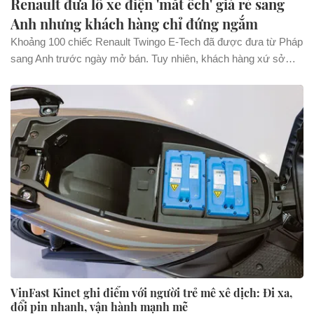
Renault đưa lô xe điện 'mắt ếch' giá rẻ sang
Anh nhưng khách hàng chỉ đứng ngắm
Khoảng 100 chiếc Renault Twingo E-Tech đã được đưa từ Pháp
sang Anh trước ngày mở bán. Tuy nhiên, khách hàng xứ sở
sương mù chỉ có thể đến showroom để ngắm xe bởi toàn bộ
đều mang tay lái thuận.
VinFast Kinet ghi điểm với người trẻ mê xê dịch: Đi xa,
đổi pin nhanh, vận hành mạnh mẽ