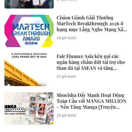
Cision Giành Giải Thưởng
MarTech Breakthrough 2026 ở
hạng mục Lắng Nghe Mạng Xã
Hội, Phân Phối Thông Cáo Báo
19 giờ trước
Chí và Tối Ưu Hóa Công Cụ Trả
Lời (AEO)
Fair Finance Asia kêu gọi các
ngân hàng chấm dứt tài trợ cho
than đá tại ASEAN và tăng
cường các biện pháp bảo vệ xã
22 giờ trước
hội
Shueisha Đẩy Mạnh Hoạt Động
Toàn Cầu với MANGA MILLION
- Nền Tảng Manga (Truyện
Tranh Nhật Bản) Hỗ Trợ 100
23 giờ trước
Ngôn Ngữ