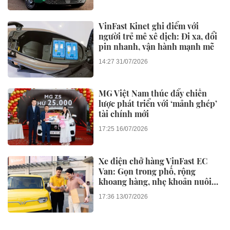
VinFast Kinet ghi điểm với
người trẻ mê xê dịch: Đi xa, đổi
pin nhanh, vận hành mạnh mẽ
14:27 31/07/2026
MG Việt Nam thúc đẩy chiến
lược phát triển với ‘mảnh ghép’
tài chính mới
17:25 16/07/2026
Xe điện chở hàng VinFast EC
Van: Gọn trong phố, rộng
khoang hàng, nhẹ khoản nuôi
xe
17:36 13/07/2026