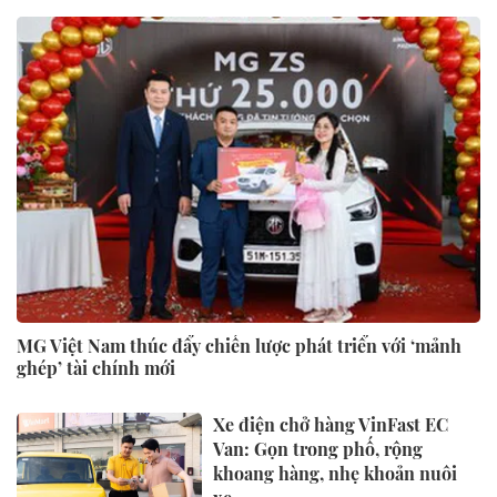
MG Việt Nam thúc đẩy chiến lược phát triển với ‘mảnh
ghép’ tài chính mới
Xe điện chở hàng VinFast EC
Van: Gọn trong phố, rộng
khoang hàng, nhẹ khoản nuôi