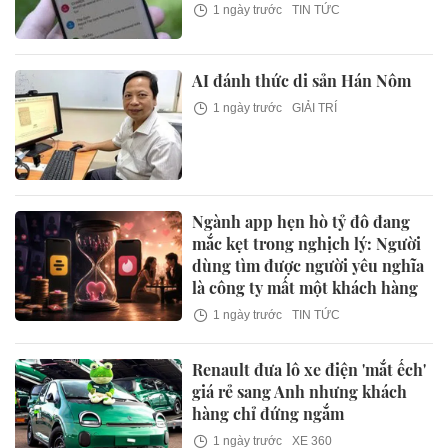
1 ngày trước
TIN TỨC
AI đánh thức di sản Hán Nôm
1 ngày trước
GIẢI TRÍ
Ngành app hẹn hò tỷ đô đang
mắc kẹt trong nghịch lý: Người
dùng tìm được người yêu nghĩa
là công ty mất một khách hàng
1 ngày trước
TIN TỨC
Renault đưa lô xe điện 'mắt ếch'
giá rẻ sang Anh nhưng khách
hàng chỉ đứng ngắm
1 ngày trước
XE 360