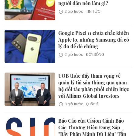
người dân nên làm gì?
2 giờ trước
TIN TỨC
Google Pixel 11 chưa chắc khiến
Apple lo, nhưng Samsung đã có
lý do để dè chừng
2 giờ trước
ĐỜI SỐNG
UOB thúc đẩy tham vọng về
quản lý tài sản thông qua quan
hệ đối tác phân phối chiến lược
với Allianz Global Investors
8 giờ trước
Quốc tế
Báo Cáo của Cision Cảnh Báo
Các Thương Hiệu Đang Sập
"Bẫy Phân Mảnh Dữ Liệu" Tốn