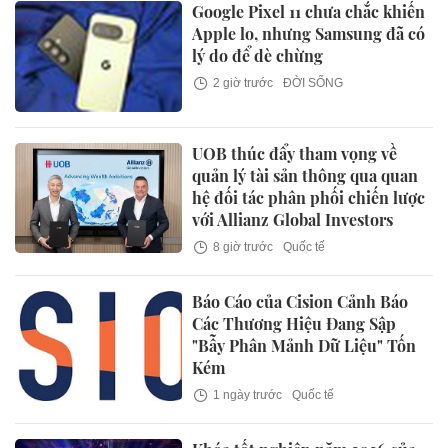
Google Pixel 11 chưa chắc khiến
Apple lo, nhưng Samsung đã có
lý do để dè chừng
2 giờ trước
ĐỜI SỐNG
UOB thúc đẩy tham vọng về
quản lý tài sản thông qua quan
hệ đối tác phân phối chiến lược
với Allianz Global Investors
8 giờ trước
Quốc tế
Báo Cáo của Cision Cảnh Báo
Các Thương Hiệu Đang Sập
"Bẫy Phân Mảnh Dữ Liệu" Tốn
Kém
1 ngày trước
Quốc tế