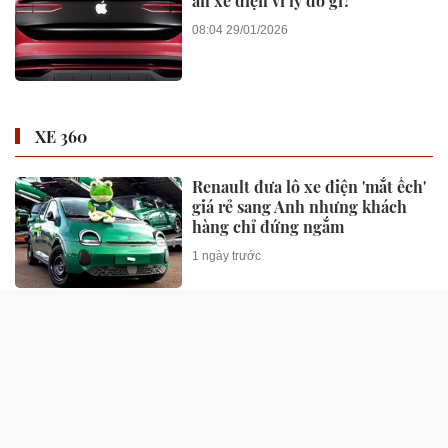
án xe điện vì lý do gì?
08:04 29/01/2026
XE 360
Renault đưa lô xe điện 'mắt ếch'
giá rẻ sang Anh nhưng khách
hàng chỉ đứng ngắm
1 ngày trước
VinFast Kinet ghi điểm với
người trẻ mê xê dịch: Đi xa, đổi
pin nhanh, vận hành mạnh mẽ
14:27 31/07/2026