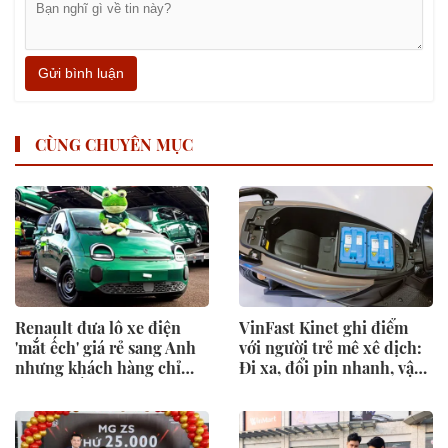
Gửi bình luận
CÙNG CHUYÊN MỤC
Renault đưa lô xe điện
VinFast Kinet ghi điểm
'mắt ếch' giá rẻ sang Anh
với người trẻ mê xê dịch:
nhưng khách hàng chỉ
Đi xa, đổi pin nhanh, vận
đứng ngắm
hành mạnh mẽ