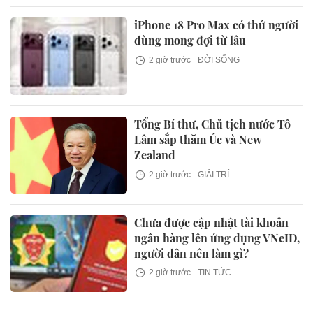
iPhone 18 Pro Max có thứ người
dùng mong đợi từ lâu
2 giờ trước
ĐỜI SỐNG
Tổng Bí thư, Chủ tịch nước Tô
Lâm sắp thăm Úc và New
Zealand
2 giờ trước
GIẢI TRÍ
Chưa được cập nhật tài khoản
ngân hàng lên ứng dụng VNeID,
người dân nên làm gì?
2 giờ trước
TIN TỨC