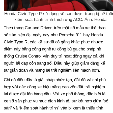
Honda Civic Type R sử dụng số sàn được trang bị hệ thố
kiểm soát hành trình thích ứng ACC. Ảnh: Honda
Theo trang Car and Driver, trên một số mẫu xe thể thao
số sàn hiện đại ngày nay như Porsche 911 hay Honda
Civic Type R, các kỹ sư đã cố gắng khắc phục nhược
điểm này bằng công nghệ tự động bù ga cho phép hệ
thống Cruise Control vẫn duy trì hoạt động ngay cả khi
người lái đạp côn sang số. Điều này giúp giảm đáng kể
sự gián đoạn và mang lại trải nghiệm liền mạch hơn.
Chỉ có điều đây là giải pháp phức tạp, đắt đỏ và chỉ phù
hợp với các dòng xe hiệu năng cao vốn đặt trải nghiệm
lái được đặt lên hàng đầu. Với xe phổ thông, đặc biệt là
xe số sàn phục vụ mục đích kinh tế, sự kết hợp giữa “số
sàn” và “kiểm soát hành trình” vẫn bị xem là thiếu tính