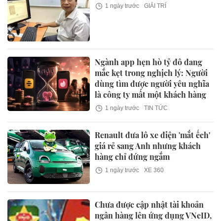
1 ngày trước
GIẢI TRÍ
Ngành app hẹn hò tỷ đô đang
mắc kẹt trong nghịch lý: Người
dùng tìm được người yêu nghĩa
là công ty mất một khách hàng
1 ngày trước
TIN TỨC
Renault đưa lô xe điện 'mắt ếch'
giá rẻ sang Anh nhưng khách
hàng chỉ đứng ngắm
1 ngày trước
XE 360
Chưa được cập nhật tài khoản
ngân hàng lên ứng dụng VNeID,