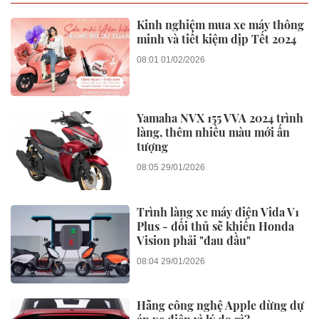
Kinh nghiệm mua xe máy thông
minh và tiết kiệm dịp Tết 2024
08:01 01/02/2026
Yamaha NVX 155 VVA 2024 trình
làng, thêm nhiều màu mới ấn
tượng
08:05 29/01/2026
Trình làng xe máy điện Vida V1
Plus - đối thủ sẽ khiến Honda
Vision phải "đau đầu"
08:04 29/01/2026
Hãng công nghệ Apple dừng dự