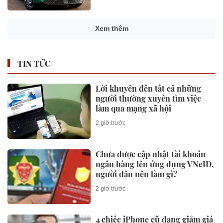
Xem thêm
TIN TỨC
Lời khuyên đến tất cả những
người thường xuyên tìm việc
làm qua mạng xã hội
2 giờ trước
Chưa được cập nhật tài khoản
ngân hàng lên ứng dụng VNeID,
người dân nên làm gì?
2 giờ trước
4 chiếc iPhone cũ đang giảm giá