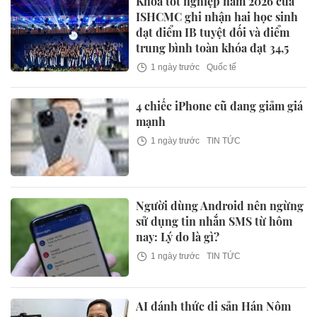
Khóa tốt nghiệp năm 2026 của
ISHCMC ghi nhận hai học sinh
đạt điểm IB tuyệt đối và điểm
trung bình toàn khóa đạt 34,5
1 ngày trước
Quốc tế
4 chiếc iPhone cũ đang giảm giá
mạnh
1 ngày trước
TIN TỨC
Người dùng Android nên ngừng
sử dụng tin nhắn SMS từ hôm
nay: Lý do là gì?
1 ngày trước
TIN TỨC
AI đánh thức di sản Hán Nôm