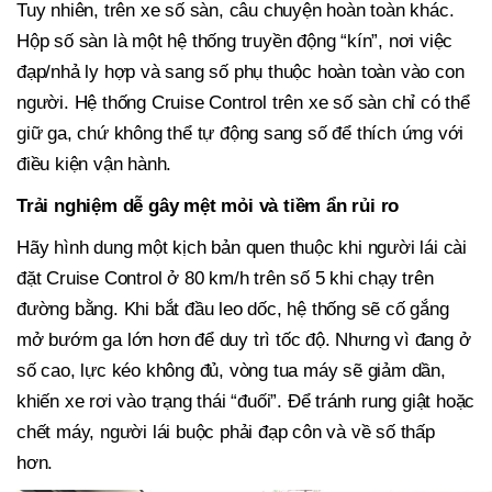
Tuy nhiên, trên xe số sàn, câu chuyện hoàn toàn khác.
Hộp số sàn là một hệ thống truyền động “kín”, nơi việc
đạp/nhả ly hợp và sang số phụ thuộc hoàn toàn vào con
người. Hệ thống Cruise Control trên xe số sàn chỉ có thể
giữ ga, chứ không thể tự động sang số để thích ứng với
điều kiện vận hành.
Trải nghiệm dễ gây mệt mỏi và tiềm ẩn rủi ro
Hãy hình dung một kịch bản quen thuộc khi người lái cài
đặt Cruise Control ở 80 km/h trên số 5 khi chạy trên
đường bằng. Khi bắt đầu leo dốc, hệ thống sẽ cố gắng
mở bướm ga lớn hơn để duy trì tốc độ. Nhưng vì đang ở
số cao, lực kéo không đủ, vòng tua máy sẽ giảm dần,
khiến xe rơi vào trạng thái “đuối”. Để tránh rung giật hoặc
chết máy, người lái buộc phải đạp côn và về số thấp
hơn.