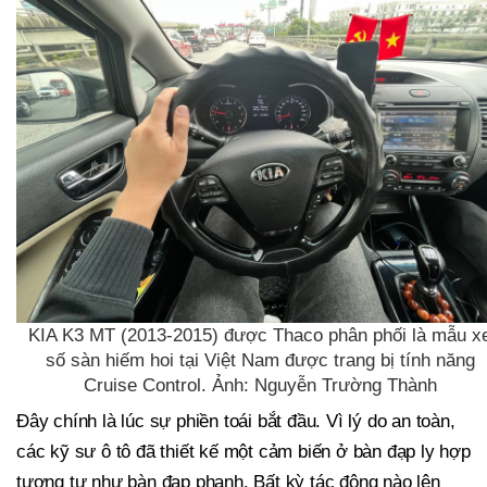
KIA K3 MT (2013-2015) được Thaco phân phối là mẫu x
số sàn hiếm hoi tại Việt Nam được trang bị tính năng
Cruise Control. Ảnh: Nguyễn Trường Thành
Đây chính là lúc sự phiền toái bắt đầu. Vì lý do an toàn,
các kỹ sư ô tô đã thiết kế một cảm biến ở bàn đạp ly hợp
tương tự như bàn đạp phanh. Bất kỳ tác động nào lên