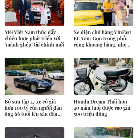
MG Việt Nam thúc đẩy
Xe điện chở hàng VinFast
chiến lược phát triển với
EC Van: Gọn trong phố,
‘mảnh ghép’ tài chính mới
rộng khoang hàng, nhẹ
khoản nuôi xe
Bộ sưu tập 27 xe cổ giá
Honda Dream Thái hơn
hơn 100 tỷ của người đàn
40 năm tuổi được rao giá
ông 66 tuổi lên sàn đấu
500 triệu đồng
giá