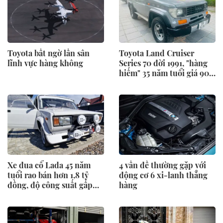
Toyota bất ngờ lấn sân
Toyota Land Cruiser
lĩnh vực hàng không
Series 70 đời 1991, "hàng
hiếm" 35 năm tuổi giá 900
triệu
Xe đua cổ Lada 45 năm
4 vấn đề thường gặp với
tuổi rao bán hơn 1,8 tỷ
động cơ 6 xi-lanh thẳng
đồng, độ công suất gấp
hàng
đôi