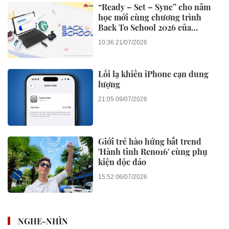
“Ready – Set – Sync” cho năm
học mới cùng chương trình
Back To School 2026 của
Huawei
10:36 21/07/2026
Lỗi lạ khiến iPhone cạn dung
lượng
21:05 09/07/2026
Giới trẻ hào hứng bắt trend
'Hành tinh Reno16' cùng phụ
kiện độc đáo
15:52 06/07/2026
NGHE-NHÌN