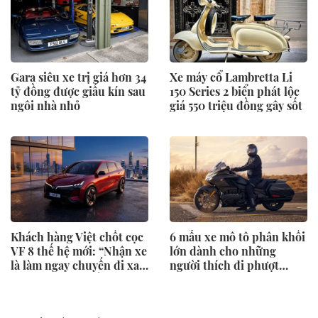
Gara siêu xe trị giá hơn 34
Xe máy cổ Lambretta Li
tỷ đồng được giấu kín sau
150 Series 2 biển phát lộc
ngôi nhà nhỏ
giá 550 triệu đồng gây sốt
Khách hàng Việt chốt cọc
6 mẫu xe mô tô phân khối
VF 8 thế hệ mới: “Nhận xe
lớn dành cho những
là làm ngay chuyến đi xa,
người thích đi phượt
trạm sạc phủ khắp lo gì”
đường dài