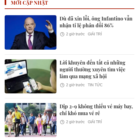
MỚI CẬP NHẬT
Dù đã xin lỗi, ông Infantino vẫn
nhận tỉ lệ phản đối 86%
2 giờ trước
GIẢI TRÍ
Lời khuyên đến tất cả những
người thường xuyên tìm việc
làm qua mạng xã hội
2 giờ trước
TIN TỨC
Dịp 2-9 không thiếu vé máy bay,
chỉ khó mua vé rẻ
2 giờ trước
GIẢI TRÍ