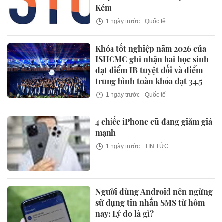
Kém
1 ngày trước
Quốc tế
Khóa tốt nghiệp năm 2026 của
ISHCMC ghi nhận hai học sinh
đạt điểm IB tuyệt đối và điểm
trung bình toàn khóa đạt 34,5
1 ngày trước
Quốc tế
4 chiếc iPhone cũ đang giảm giá
mạnh
1 ngày trước
TIN TỨC
Người dùng Android nên ngừng
sử dụng tin nhắn SMS từ hôm
nay: Lý do là gì?