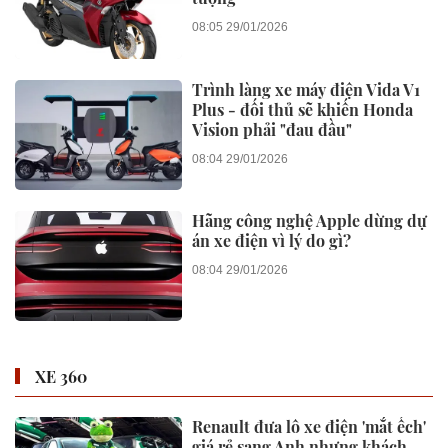
08:05 29/01/2026
Trình làng xe máy điện Vida V1
Plus - đối thủ sẽ khiến Honda
Vision phải "đau đầu"
08:04 29/01/2026
Hãng công nghệ Apple dừng dự
án xe điện vì lý do gì?
08:04 29/01/2026
XE 360
Renault đưa lô xe điện 'mắt ếch'
giá rẻ sang Anh nhưng khách