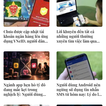
cũng dùng
Chưa được cập nhật tài
Lời khuyên đến tất cả
khoản ngân hàng lên ứng
những người thường
dụng VNeID, người dân
xuyên tìm việc làm qua
nên làm gì?
mạng xã hội
Ngành app hẹn hò tỷ đô
Người dùng Android nên
đang mắc kẹt trong
ngừng sử dụng tin nhắn
nghịch lý: Người dùng
SMS từ hôm nay: Lý do là
tìm được người yêu nghĩa
gì?
là công ty mất một khách