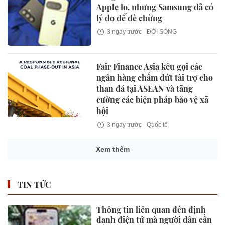
Apple lo, nhưng Samsung đã có
lý do để dè chừng
3 ngày trước
ĐỜI SỐNG
Fair Finance Asia kêu gọi các
ngân hàng chấm dứt tài trợ cho
than đá tại ASEAN và tăng
cường các biện pháp bảo vệ xã
hội
3 ngày trước
Quốc tế
Xem thêm
TIN TỨC
Thông tin liên quan đến định
danh điện tử mà người dân cần