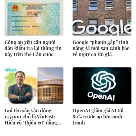
Công an yêu cầu người
Google “phanh gấp” tính
dân kiểm tra lại thông tin
năng AI mới sau cảnh báo
này trên thẻ Căn cước
về nguy cơ tin giả
Gọi tên sân vận động
OpenAI giảm giá AI tới
135.000 chỗ là VinFast:
80% trước áp lực cạnh
Hiểu rõ "thiên cơ" đằng
tranh
sau mới thấy Vingroup
tầm nhìn thâm sâu cỡ nào