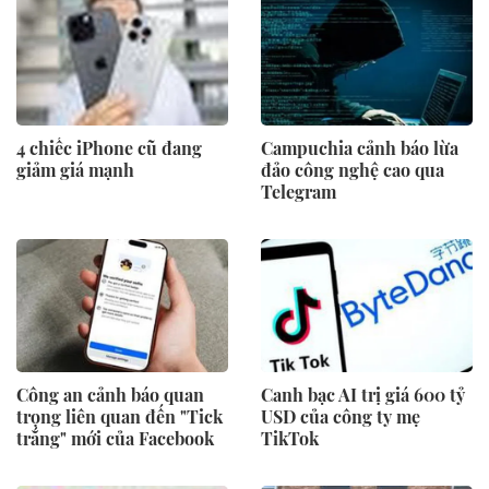
hàng
4 chiếc iPhone cũ đang
Campuchia cảnh báo lừa
giảm giá mạnh
đảo công nghệ cao qua
Telegram
Công an cảnh báo quan
Canh bạc AI trị giá 600 tỷ
trọng liên quan đến "Tick
USD của công ty mẹ
trắng" mới của Facebook
TikTok