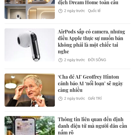
dịch Dream Home toàn cầu
2 ngày trước
Quốc tế
AirPods sắp có camera, nhưng
điều Apple thực sự muốn bán
không phải là một chiếc tai
nghe
2 ngày trước
ĐỜI SỐNG
‘Cha đẻ AI’ Geoffrey Hinton
cảnh báo AI ‘nổi loạn’ sẽ ngày
càng nhiều
2 ngày trước
GIẢI TRÍ
Thông tin liên quan đến định
danh điện tử mà người dân cần
nắm rõ