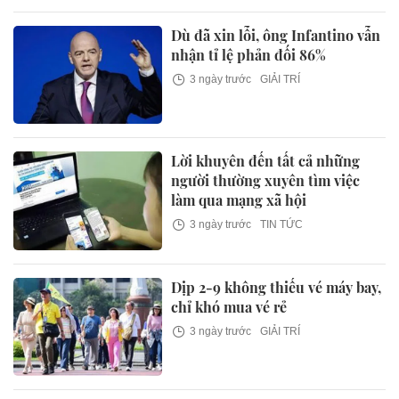
Dù đã xin lỗi, ông Infantino vẫn
nhận tỉ lệ phản đối 86%
3 ngày trước
GIẢI TRÍ
Lời khuyên đến tất cả những
người thường xuyên tìm việc
làm qua mạng xã hội
3 ngày trước
TIN TỨC
Dịp 2-9 không thiếu vé máy bay,
chỉ khó mua vé rẻ
3 ngày trước
GIẢI TRÍ