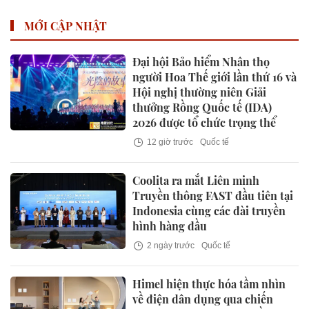
MỚI CẬP NHẬT
Đại hội Bảo hiểm Nhân thọ
người Hoa Thế giới lần thứ 16 và
Hội nghị thường niên Giải
thưởng Rồng Quốc tế (IDA)
2026 được tổ chức trọng thể
12 giờ trước
Quốc tế
Coolita ra mắt Liên minh
Truyền thông FAST đầu tiên tại
Indonesia cùng các đài truyền
hình hàng đầu
2 ngày trước
Quốc tế
Himel hiện thực hóa tầm nhìn
về điện dân dụng qua chiến