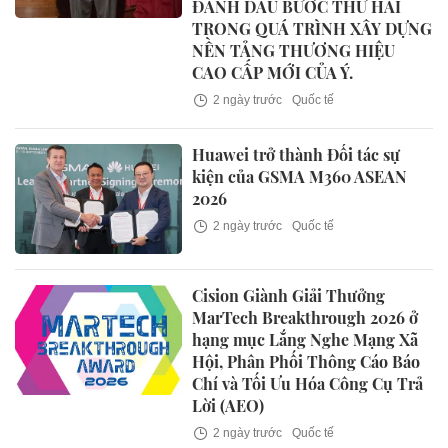
ĐÁNH DẤU BƯỚC THỨ HAI
TRONG QUÁ TRÌNH XÂY DỰNG
NỀN TẢNG THƯƠNG HIỆU
CAO CẤP MỚI CỦA Ý.
2 ngày trước
Quốc tế
Huawei trở thành Đối tác sự
kiện của GSMA M360 ASEAN
2026
2 ngày trước
Quốc tế
Cision Giành Giải Thưởng
MarTech Breakthrough 2026 ở
hạng mục Lắng Nghe Mạng Xã
Hội, Phân Phối Thông Cáo Báo
Chí và Tối Ưu Hóa Công Cụ Trả
Lời (AEO)
2 ngày trước
Quốc tế