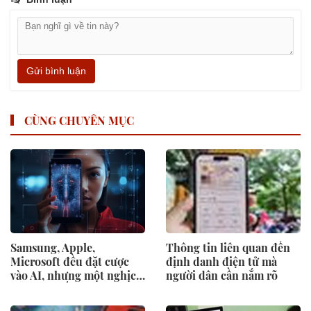
Gửi bình luận
CÙNG CHUYÊN MỤC
Samsung, Apple,
Thông tin liên quan đến
Microsoft đều đặt cược
định danh điện tử mà
vào AI, nhưng một nghịch
người dân cần nắm rõ
lý đang xuất hiện: Người
mua không phải lúc nào