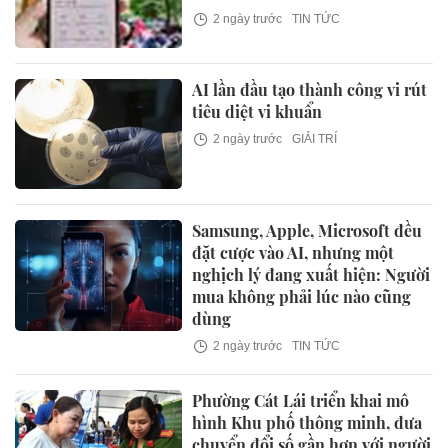
2 ngày trước
TIN TỨC
AI lần đầu tạo thành công vi rút
tiêu diệt vi khuẩn
2 ngày trước
GIẢI TRÍ
Samsung, Apple, Microsoft đều
đặt cược vào AI, nhưng một
nghịch lý đang xuất hiện: Người
mua không phải lúc nào cũng
dùng
2 ngày trước
TIN TỨC
Phường Cát Lái triển khai mô
hình Khu phố thông minh, đưa
chuyển đổi số gần hơn với người