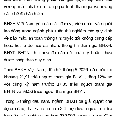
vướng mắc phát sinh trong quá trình tham gia và hưởng
các chế độ bảo hiểm.
BHXH Việt Nam yêu cầu các đơn vị, viên chức và người
lao động trong ngành phải tuân thủ nghiêm các quy định
về bảo mật, an toàn thông tin; tuyệt đối không cung cấp
hoặc tiết lộ dữ liệu cá nhân, thông tin tham gia BHXH,
BHYT, BHTN khi chưa đủ căn cứ pháp lý hoặc chưa
được phép theo quy định.
Theo BHXH Việt Nam, đến hết tháng 5-2026, cả nước có
khoảng 21,91 triệu người tham gia BHXH, tăng 12% so
với cùng kỳ năm trước; 17,35 triệu người tham gia
BHTN và 98,56 triệu người tham gia BHYT.
Trong 5 tháng đầu năm, ngành BHXH đã giải quyết chế
độ ốm đau, thai sản cho hơn 3,6 triệu lượt người; chi trả
trợ cấp thất nghiệp cho hơn 239.000 người và bảo đảm