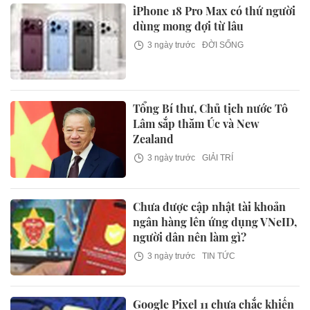
iPhone 18 Pro Max có thứ người
dùng mong đợi từ lâu
3 ngày trước
ĐỜI SỐNG
Tổng Bí thư, Chủ tịch nước Tô
Lâm sắp thăm Úc và New
Zealand
3 ngày trước
GIẢI TRÍ
Chưa được cập nhật tài khoản
ngân hàng lên ứng dụng VNeID,
người dân nên làm gì?
3 ngày trước
TIN TỨC
Google Pixel 11 chưa chắc khiến