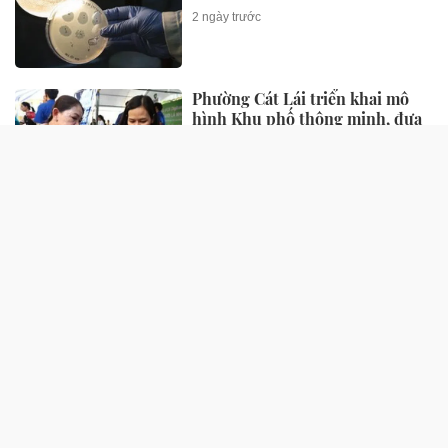
2 ngày trước
Phường Cát Lái triển khai mô
hình Khu phố thông minh, đưa
chuyển đổi số gần hơn với người
dân
2 ngày trước
An ninh mạng Công an TP.HCM
nhất bảng cuộc thi 'Hành trình
truy vết tội phạm mạng'
2 ngày trước
QUỐC TẾ
Đại hội Bảo hiểm Nhân thọ