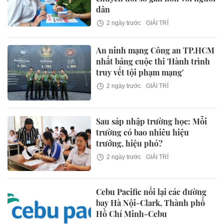
dân
2 ngày trước
GIẢI TRÍ
An ninh mạng Công an TP.HCM
nhất bảng cuộc thi 'Hành trình
truy vết tội phạm mạng'
2 ngày trước
GIẢI TRÍ
Sau sáp nhập trường học: Mỗi
trường có bao nhiêu hiệu
trưởng, hiệu phó?
2 ngày trước
GIẢI TRÍ
Cebu Pacific nối lại các đường
bay Hà Nội-Clark, Thành phố
Hồ Chí Minh-Cebu