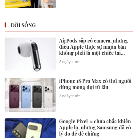
ĐỜI SỐNG
AirPods sắp có camera, nhưng
điều Apple thực sự muốn bán
không phải là một chiếc tai
nghe
2 ngày trước
iPhone 18 Pro Max có thứ người
dùng mong đợi từ lâu
3 ngày trước
Google Pixel 11 chưa chắc khiến
Apple lo, nhưng Samsung đã có
lý do để dè chừng