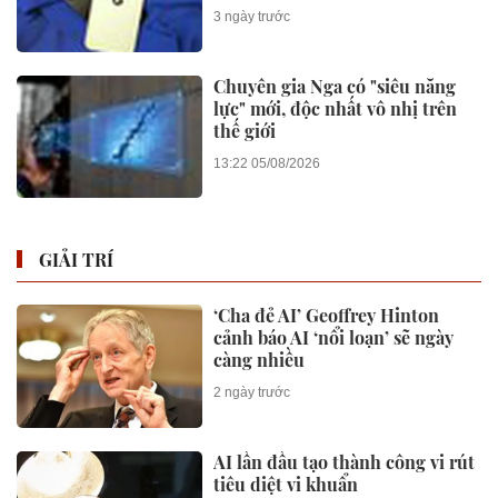
3 ngày trước
Chuyên gia Nga có "siêu năng
lực" mới, độc nhất vô nhị trên
thế giới
13:22 05/08/2026
GIẢI TRÍ
‘Cha đẻ AI’ Geoffrey Hinton
cảnh báo AI ‘nổi loạn’ sẽ ngày
càng nhiều
2 ngày trước
AI lần đầu tạo thành công vi rút
tiêu diệt vi khuẩn