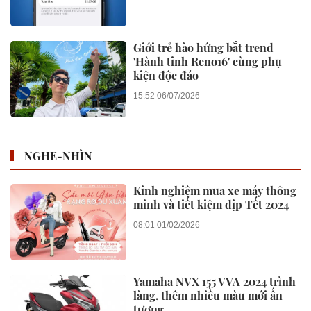
Giới trẻ hào hứng bắt trend
'Hành tinh Reno16' cùng phụ
kiện độc đáo
15:52 06/07/2026
NGHE-NHÌN
Kinh nghiệm mua xe máy thông
minh và tiết kiệm dịp Tết 2024
08:01 01/02/2026
Yamaha NVX 155 VVA 2024 trình
làng, thêm nhiều màu mới ấn
tượng