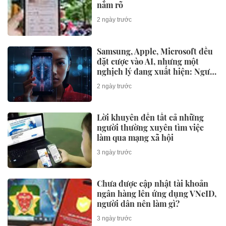
nắm rõ
2 ngày trước
Samsung, Apple, Microsoft đều
đặt cược vào AI, nhưng một
nghịch lý đang xuất hiện: Người
mua không phải lúc nào cũng
2 ngày trước
dùng
Lời khuyên đến tất cả những
người thường xuyên tìm việc
làm qua mạng xã hội
3 ngày trước
Chưa được cập nhật tài khoản
ngân hàng lên ứng dụng VNeID,
người dân nên làm gì?
3 ngày trước