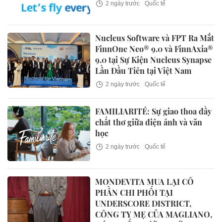
2 ngày trước
Quốc tế
Nucleus Software và FPT Ra Mắt
FinnOne Neo® 9.0 và FinnAxia®
9.0 tại Sự Kiện Nucleus Synapse
Lần Đầu Tiên tại Việt Nam
2 ngày trước
Quốc tế
FAMILIARITÉ: Sự giao thoa đầy
chất thơ giữa điện ảnh và văn
học
2 ngày trước
Quốc tế
MONDEVITA MUA LẠI CỔ
PHẦN CHI PHỐI TẠI
UNDERSCORE DISTRICT,
CÔNG TY MẸ CỦA MAGLIANO,