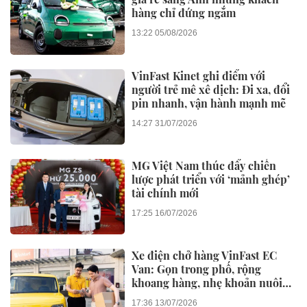
hàng chỉ đứng ngắm
13:22 05/08/2026
VinFast Kinet ghi điểm với
người trẻ mê xê dịch: Đi xa, đổi
pin nhanh, vận hành mạnh mẽ
14:27 31/07/2026
MG Việt Nam thúc đẩy chiến
lược phát triển với ‘mảnh ghép’
tài chính mới
17:25 16/07/2026
Xe điện chở hàng VinFast EC
Van: Gọn trong phố, rộng
khoang hàng, nhẹ khoản nuôi
xe
17:36 13/07/2026