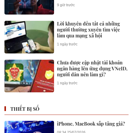
mua không phải lúc nào cũng
9 giờ trước
dùng
Lời khuyên đến tất cả những
người thường xuyên tìm việc
làm qua mạng xã hội
1 ngày trước
Chưa được cập nhật tài khoản
ngân hàng lên ứng dụng VNeID,
người dân nên làm gì?
1 ngày trước
THIẾT BỊ SỐ
iPhone, MacBook sắp tăng giá?
08:34 25/07/2026