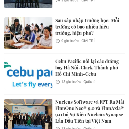
9 giờ trước
GIẢI TRÍ
Sau sáp nhập trường học: Mỗi
trường có bao nhiêu hiệu
trưởng, hiệu phó?
9 giờ trước
GIẢI TRÍ
Cebu Pacific nối lại các đường
bay Hà Nội-Clark, Thành phố
Hồ Chí Minh-Cebu
13 giờ trước
Quốc tế
Nucleus Software và FPT Ra Mắt
FinnOne Neo® 9.0 và FinnAxia®
9.0 tại Sự Kiện Nucleus Synapse
Lần Đầu Tiên tại Việt Nam
13 giờ trước
Quốc tế