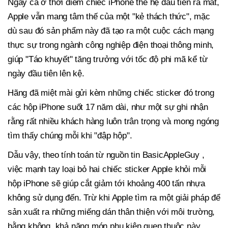
Ngay cả ở thời điểm chiếc iPhone thế hệ đầu tiên ra mắt,
Apple vẫn mang tâm thế của một "kẻ thách thức", mặc
dù sau đó sản phẩm này đã tạo ra một cuộc cách mạng
thực sự trong ngành công nghiệp điện thoại thông minh,
giúp "Táo khuyết" tăng trưởng với tốc độ phi mã kể từ
ngày đầu tiên lên kệ.
Hãng đã miệt mài gửi kèm những chiếc sticker đó trong
các hộp iPhone suốt 17 năm dài, như một sự ghi nhận
rằng rất nhiều khách hàng luôn trân trọng và mong ngóng
tìm thấy chúng mỗi khi "đập hộp".
Dẫu vậy, theo tính toán từ nguồn tin BasicAppleGuy ,
việc mạnh tay loại bỏ hai chiếc sticker Apple khỏi mỗi
hộp iPhone sẽ giúp cắt giảm tới khoảng 400 tấn nhựa
không sử dụng đến. Trừ khi Apple tìm ra một giải pháp để
sản xuất ra những miếng dán thân thiện với môi trường,
bằng không, khả năng món phụ kiện quen thuộc này