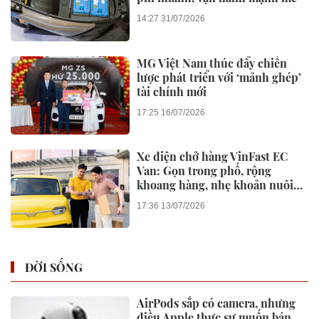
14:27 31/07/2026
MG Việt Nam thúc đẩy chiến
lược phát triển với ‘mảnh ghép’
tài chính mới
17:25 16/07/2026
Xe điện chở hàng VinFast EC
Van: Gọn trong phố, rộng
khoang hàng, nhẹ khoản nuôi
xe
17:36 13/07/2026
ĐỜI SỐNG
AirPods sắp có camera, nhưng
điều Apple thực sự muốn bán