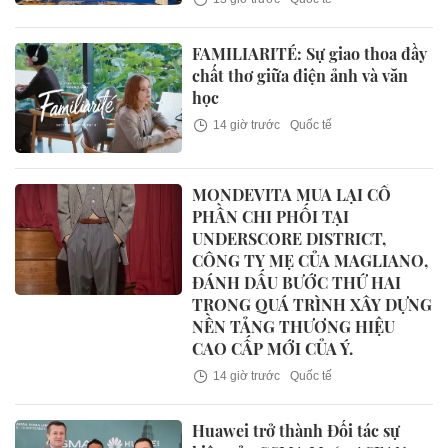
FAMILIARITÉ: Sự giao thoa đầy
chất thơ giữa điện ảnh và văn
học
14 giờ trước
Quốc tế
MONDEVITA MUA LẠI CỔ
PHẦN CHI PHỐI TẠI
UNDERSCORE DISTRICT,
CÔNG TY MẸ CỦA MAGLIANO,
ĐÁNH DẤU BƯỚC THỨ HAI
TRONG QUÁ TRÌNH XÂY DỰNG
NỀN TẢNG THƯƠNG HIỆU
CAO CẤP MỚI CỦA Ý.
14 giờ trước
Quốc tế
Huawei trở thành Đối tác sự