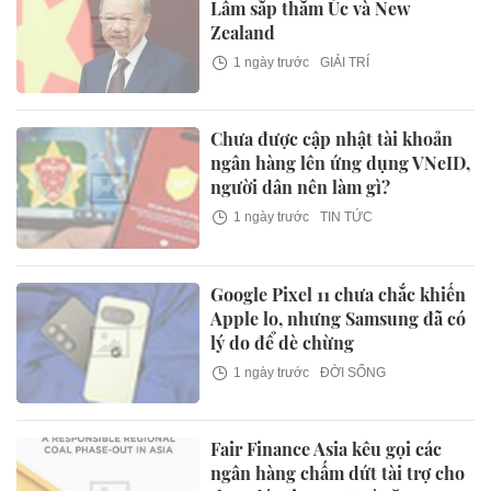
Lâm sắp thăm Úc và New
Zealand
1 ngày trước
GIẢI TRÍ
Chưa được cập nhật tài khoản
ngân hàng lên ứng dụng VNeID,
người dân nên làm gì?
1 ngày trước
TIN TỨC
Google Pixel 11 chưa chắc khiến
Apple lo, nhưng Samsung đã có
lý do để dè chừng
1 ngày trước
ĐỜI SỐNG
Fair Finance Asia kêu gọi các
ngân hàng chấm dứt tài trợ cho