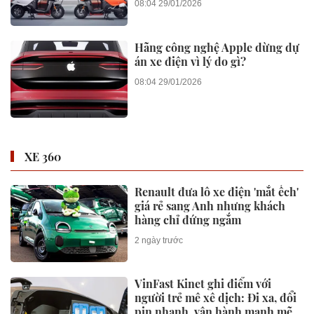
08:04 29/01/2026
Hãng công nghệ Apple dừng dự
án xe điện vì lý do gì?
08:04 29/01/2026
XE 360
Renault đưa lô xe điện 'mắt ếch'
giá rẻ sang Anh nhưng khách
hàng chỉ đứng ngắm
2 ngày trước
VinFast Kinet ghi điểm với
người trẻ mê xê dịch: Đi xa, đổi
pin nhanh, vận hành mạnh mẽ