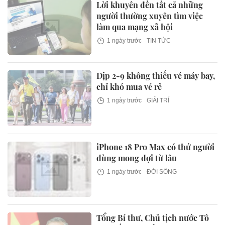
Lời khuyên đến tất cả những
người thường xuyên tìm việc
làm qua mạng xã hội
1 ngày trước
TIN TỨC
Dịp 2-9 không thiếu vé máy bay,
chỉ khó mua vé rẻ
1 ngày trước
GIẢI TRÍ
iPhone 18 Pro Max có thứ người
dùng mong đợi từ lâu
1 ngày trước
ĐỜI SỐNG
Tổng Bí thư, Chủ tịch nước Tô