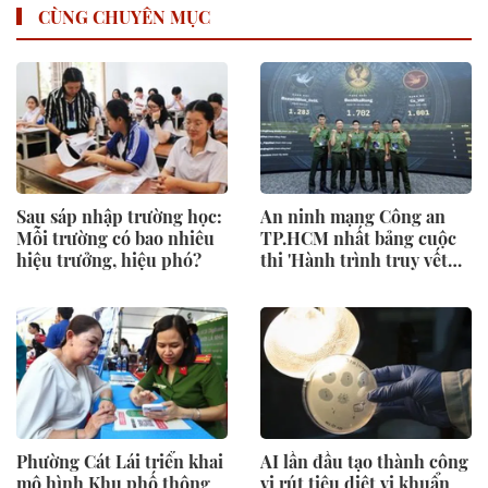
CÙNG CHUYÊN MỤC
Sau sáp nhập trường học:
An ninh mạng Công an
Mỗi trường có bao nhiêu
TP.HCM nhất bảng cuộc
hiệu trưởng, hiệu phó?
thi 'Hành trình truy vết
tội phạm mạng'
Phường Cát Lái triển khai
AI lần đầu tạo thành công
mô hình Khu phố thông
vi rút tiêu diệt vi khuẩn