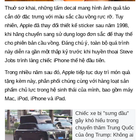
Thuở sơ khai, những tấm decal mang hình ảnh quả táo
cắn dở đặc trưng với màu sắc cầu vồng rực rỡ. Tuy
nhiên, Apple đã thay đổi thiết kế sticker sau năm 1998,
khi hãng chuyển sang sử dụng logo đơn sắc để thay thế
cho phiên bản cầu vồng. Đáng chú ý, toàn bộ quá trình
này diễn ra gần một thập kỷ trước khi huyền thoại Steve
Jobs trình làng chiếc iPhone thế hệ đầu tiên.
Trong nhiều năm sau đó, Apple tiếp tục duy trì món quà
tặng kèm này, phân phối chúng cùng với hàng loạt sản
phẩm chủ lực trong hệ sinh thái của mình, bao gồm máy
Mac, iPod, iPhone và iPad.
Chiếc xe bị "sưng đầu"
gây khó hiểu trong
chuyến thăm Trung Quốc
của ông Trump: Không ai