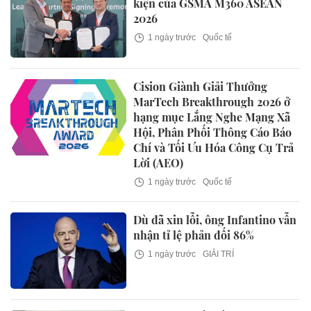
kiện của GSMA M360 ASEAN
2026
1 ngày trước
Quốc tế
Cision Giành Giải Thưởng
MarTech Breakthrough 2026 ở
hạng mục Lắng Nghe Mạng Xã
Hội, Phân Phối Thông Cáo Báo
Chí và Tối Ưu Hóa Công Cụ Trả
Lời (AEO)
1 ngày trước
Quốc tế
Dù đã xin lỗi, ông Infantino vẫn
nhận tỉ lệ phản đối 86%
1 ngày trước
GIẢI TRÍ