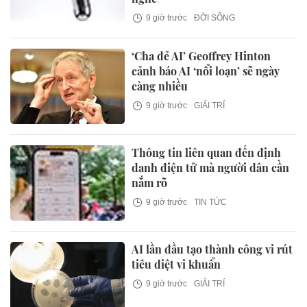
9 giờ trước
ĐỜI SỐNG
‘Cha đẻ AI’ Geoffrey Hinton
cảnh báo AI ‘nổi loạn’ sẽ ngày
càng nhiều
9 giờ trước
GIẢI TRÍ
Thông tin liên quan đến định
danh điện tử mà người dân cần
nắm rõ
9 giờ trước
TIN TỨC
AI lần đầu tạo thành công vi rút
tiêu diệt vi khuẩn
9 giờ trước
GIẢI TRÍ