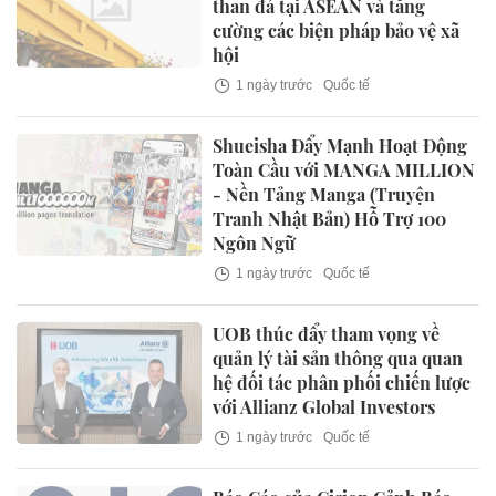
than đá tại ASEAN và tăng
cường các biện pháp bảo vệ xã
hội
1 ngày trước
Quốc tế
Shueisha Đẩy Mạnh Hoạt Động
Toàn Cầu với MANGA MILLION
- Nền Tảng Manga (Truyện
Tranh Nhật Bản) Hỗ Trợ 100
Ngôn Ngữ
1 ngày trước
Quốc tế
UOB thúc đẩy tham vọng về
quản lý tài sản thông qua quan
hệ đối tác phân phối chiến lược
với Allianz Global Investors
1 ngày trước
Quốc tế