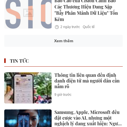
Báo Cáo của Cision Cảnh Báo
Các Thương Hiệu Đang Sập
"Bẫy Phân Mảnh Dữ Liệu" Tốn
Kém
2 ngày trước
Quốc tế
Xem thêm
TIN TỨC
Thông tin liên quan đến định
danh điện tử mà người dân cần
nắm rõ
9 giờ trước
Samsung, Apple, Microsoft đều
đặt cược vào AI, nhưng một
nghịch lý đang xuất hiện: Người