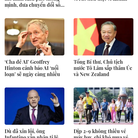
minh, đưa chuyển đổi số
gần hơn với người dân
‘Cha đẻ AI’ Geoffrey
Tổng Bí thư, Chủ tịch
Hinton cảnh báo AI ‘nổi
nước Tô Lâm sắp thăm Úc
loạn’ sẽ ngày càng nhiều
và New Zealand
Dù đã xin lỗi, ông
Dịp 2-9 không thiếu vé
Infantino vẫn nhận tỉ lệ
máy bay, chỉ khó mua vé