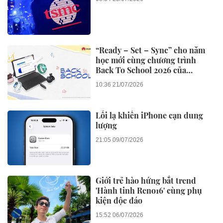
“Ready – Set – Sync” cho năm
học mới cùng chương trình
Back To School 2026 của
Huawei
10:36 21/07/2026
Lỗi lạ khiến iPhone cạn dung
lượng
21:05 09/07/2026
Giới trẻ hào hứng bắt trend
'Hành tinh Reno16' cùng phụ
kiện độc đáo
15:52 06/07/2026