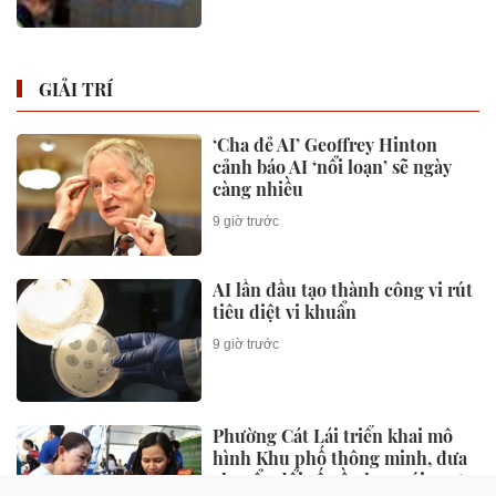
GIẢI TRÍ
‘Cha đẻ AI’ Geoffrey Hinton
cảnh báo AI ‘nổi loạn’ sẽ ngày
càng nhiều
9 giờ trước
AI lần đầu tạo thành công vi rút
tiêu diệt vi khuẩn
9 giờ trước
Phường Cát Lái triển khai mô
hình Khu phố thông minh, đưa
chuyển đổi số gần hơn với người