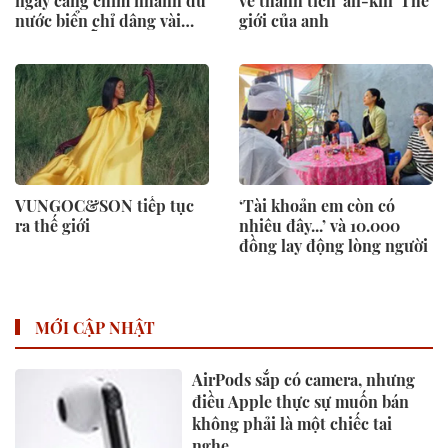
ngày càng chìm nhanh dù
về thành tích 'all-kill' Thế
nước biển chỉ dâng vài
giới của anh
milimét mỗi năm?
VUNGOC&SON tiếp tục
‘Tài khoản em còn có
ra thế giới
nhiêu đây...’ và 10.000
đồng lay động lòng người
MỚI CẬP NHẬT
AirPods sắp có camera, nhưng
điều Apple thực sự muốn bán
không phải là một chiếc tai
nghe