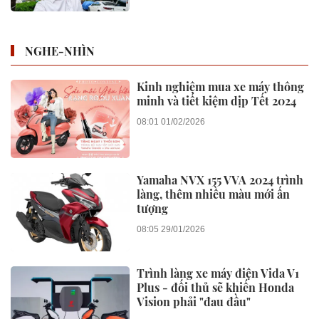
NGHE-NHÌN
Kinh nghiệm mua xe máy thông
minh và tiết kiệm dịp Tết 2024
08:01 01/02/2026
Yamaha NVX 155 VVA 2024 trình
làng, thêm nhiều màu mới ấn
tượng
08:05 29/01/2026
Trình làng xe máy điện Vida V1
Plus - đối thủ sẽ khiến Honda
Vision phải "đau đầu"