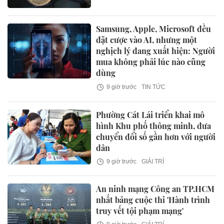
Samsung, Apple, Microsoft đều
đặt cược vào AI, nhưng một
nghịch lý đang xuất hiện: Người
mua không phải lúc nào cũng
dùng
9 giờ trước
TIN TỨC
Phường Cát Lái triển khai mô
hình Khu phố thông minh, đưa
chuyển đổi số gần hơn với người
dân
9 giờ trước
GIẢI TRÍ
An ninh mạng Công an TP.HCM
nhất bảng cuộc thi 'Hành trình
truy vết tội phạm mạng'