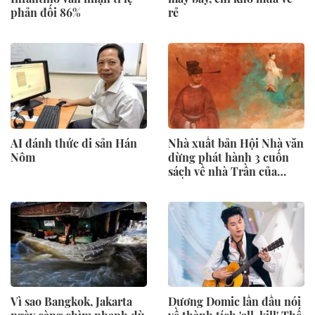
phản đối 86%
rẻ
AI đánh thức di sản Hán
Nhà xuất bản Hội Nhà văn
Nôm
dừng phát hành 3 cuốn
sách về nhà Trần của
Trần Thanh Cảnh
Vì sao Bangkok, Jakarta
Dương Domic lần đầu nói