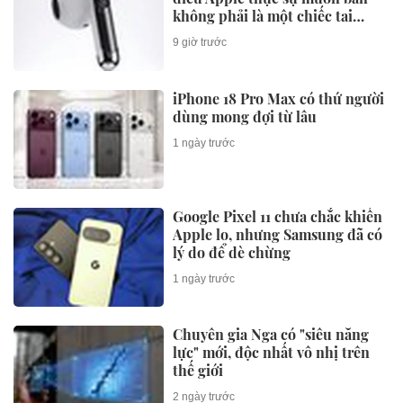
không phải là một chiếc tai
nghe
9 giờ trước
iPhone 18 Pro Max có thứ người
dùng mong đợi từ lâu
1 ngày trước
Google Pixel 11 chưa chắc khiến
Apple lo, nhưng Samsung đã có
lý do để dè chừng
1 ngày trước
Chuyên gia Nga có "siêu năng
lực" mới, độc nhất vô nhị trên
thế giới
2 ngày trước