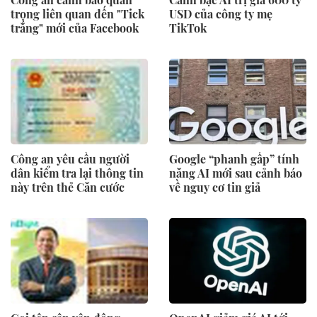
trọng liên quan đến "Tick
USD của công ty mẹ
trắng" mới của Facebook
TikTok
Công an yêu cầu người
Google “phanh gấp” tính
dân kiểm tra lại thông tin
năng AI mới sau cảnh báo
này trên thẻ Căn cước
về nguy cơ tin giả