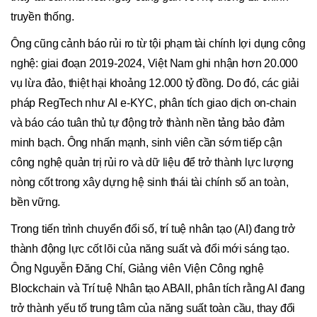
truyền thống.
Ông cũng cảnh báo rủi ro từ tội phạm tài chính lợi dụng công
nghệ: giai đoạn 2019-2024, Việt Nam ghi nhận hơn 20.000
vụ lừa đảo, thiệt hại khoảng 12.000 tỷ đồng. Do đó, các giải
pháp RegTech như AI e-KYC, phân tích giao dịch on-chain
và báo cáo tuân thủ tự động trở thành nền tảng bảo đảm
minh bạch. Ông nhấn mạnh, sinh viên cần sớm tiếp cận
công nghệ quản trị rủi ro và dữ liệu để trở thành lực lượng
nòng cốt trong xây dựng hệ sinh thái tài chính số an toàn,
bền vững.
Trong tiến trình chuyển đổi số, trí tuệ nhân tạo (AI) đang trở
thành động lực cốt lõi của năng suất và đổi mới sáng tạo.
Ông Nguyễn Đăng Chí, Giảng viên Viện Công nghệ
Blockchain và Trí tuệ Nhân tạo ABAII, phân tích rằng AI đang
trở thành yếu tố trung tâm của năng suất toàn cầu, thay đổi