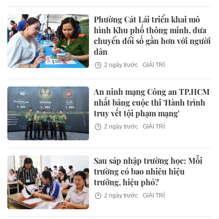
Phường Cát Lái triển khai mô
hình Khu phố thông minh, đưa
chuyển đổi số gần hơn với người
dân
2 ngày trước
GIẢI TRÍ
An ninh mạng Công an TP.HCM
nhất bảng cuộc thi 'Hành trình
truy vết tội phạm mạng'
2 ngày trước
GIẢI TRÍ
Sau sáp nhập trường học: Mỗi
trường có bao nhiêu hiệu
trưởng, hiệu phó?
2 ngày trước
GIẢI TRÍ