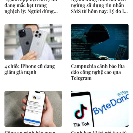
đang mắc kẹt trong
ngừng sử dụng tin nhắn
nghịch lý: Người dùng
SMS từ hôm nay: Lý do là
tìm được người yêu nghĩa
gì?
là công ty mất một khách
hàng
4 chiếc iPhone cũ đang
Campuchia cảnh báo lừa
giảm giá mạnh
đảo công nghệ cao qua
Telegram
Công an cảnh báo quan
Canh bạc AI trị giá 600 tỷ