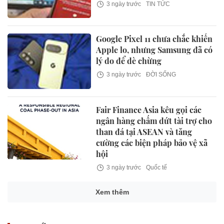
3 ngày trước
TIN TỨC
Google Pixel 11 chưa chắc khiến
Apple lo, nhưng Samsung đã có
lý do để dè chừng
3 ngày trước
ĐỜI SỐNG
Fair Finance Asia kêu gọi các
ngân hàng chấm dứt tài trợ cho
than đá tại ASEAN và tăng
cường các biện pháp bảo vệ xã
hội
3 ngày trước
Quốc tế
Xem thêm