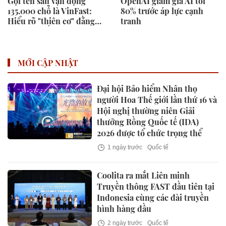
Gọi tên sân vận động
OpenAI giảm giá AI tới
135.000 chỗ là VinFast:
80% trước áp lực cạnh
Hiểu rõ "thiên cơ" đằng
tranh
sau mới thấy Vingroup
tầm nhìn thâm sâu cỡ nào
MỚI CẬP NHẬT
Đại hội Bảo hiểm Nhân thọ
người Hoa Thế giới lần thứ 16 và
Hội nghị thường niên Giải
thưởng Rồng Quốc tế (IDA)
2026 được tổ chức trọng thể
1 ngày trước
Quốc tế
Coolita ra mắt Liên minh
Truyền thông FAST đầu tiên tại
Indonesia cùng các đài truyền
hình hàng đầu
2 ngày trước
Quốc tế