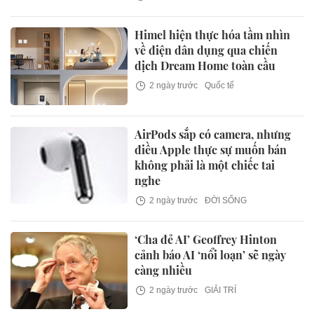
Himel hiện thực hóa tầm nhìn
về điện dân dụng qua chiến
dịch Dream Home toàn cầu
2 ngày trước
Quốc tế
AirPods sắp có camera, nhưng
điều Apple thực sự muốn bán
không phải là một chiếc tai
nghe
2 ngày trước
ĐỜI SỐNG
‘Cha đẻ AI’ Geoffrey Hinton
cảnh báo AI ‘nổi loạn’ sẽ ngày
càng nhiều
2 ngày trước
GIẢI TRÍ