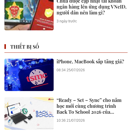
Chưa được cập nhật tài khoản
ngân hàng lên ứng dụng VNeID,
người dân nên làm gì?
3 ngày trước
THIẾT BỊ SỐ
iPhone, MacBook sắp tăng giá?
08:34 25/07/2026
“Ready – Set – Sync” cho năm
học mới cùng chương trình
Back To School 2026 của
Huawei
10:36 21/07/2026