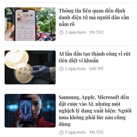
Thông tin liên quan đến định
danh điện tử mà người dân cần
nắm rõ
2 ngày trước
TIN TỨC
AI lần đầu tạo thành công vi rút
tiêu diệt vi khuẩn
2 ngày trước
GIẢI TRÍ
Samsung, Apple, Microsoft đều
đặt cược vào AI, nhưng một
nghịch lý đang xuất hiện: Người
mua không phải lúc nào cũng
dùng
2 ngày trước
TIN TỨC