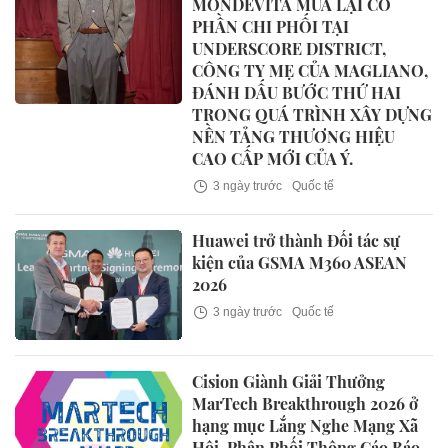
MONDEVITA MUA LẠI CỔ
PHẦN CHI PHỐI TẠI
UNDERSCORE DISTRICT,
CÔNG TY MẸ CỦA MAGLIANO,
ĐÁNH DẤU BƯỚC THỨ HAI
TRONG QUÁ TRÌNH XÂY DỰNG
NỀN TẢNG THƯƠNG HIỆU
CAO CẤP MỚI CỦA Ý.
3 ngày trước
Quốc tế
Huawei trở thành Đối tác sự
kiện của GSMA M360 ASEAN
2026
3 ngày trước
Quốc tế
Cision Giành Giải Thưởng
MarTech Breakthrough 2026 ở
hạng mục Lắng Nghe Mạng Xã
Hội, Phân Phối Thông Cáo Báo