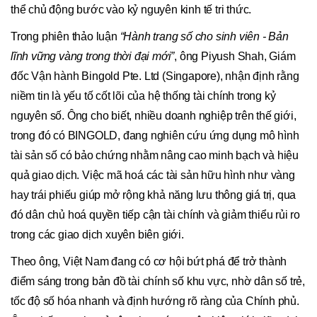
thể chủ động bước vào kỷ nguyên kinh tế tri thức.
Trong phiên thảo luận
“Hành trang số cho sinh viên - Bản
lĩnh vững vàng trong thời đại mới”
, ông Piyush Shah, Giám
đốc Vận hành Bingold Pte. Ltd (Singapore), nhận định rằng
niềm tin là yếu tố cốt lõi của hệ thống tài chính trong kỷ
nguyên số. Ông cho biết, nhiều doanh nghiệp trên thế giới,
trong đó có BINGOLD, đang nghiên cứu ứng dụng mô hình
tài sản số có bảo chứng nhằm nâng cao minh bạch và hiệu
quả giao dịch. Việc mã hoá các tài sản hữu hình như vàng
hay trái phiếu giúp mở rộng khả năng lưu thông giá trị, qua
đó dân chủ hoá quyền tiếp cận tài chính và giảm thiểu rủi ro
trong các giao dịch xuyên biên giới.
Theo ông, Việt Nam đang có cơ hội bứt phá để trở thành
điểm sáng trong bản đồ tài chính số khu vực, nhờ dân số trẻ,
tốc độ số hóa nhanh và định hướng rõ ràng của Chính phủ.