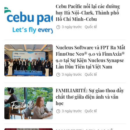
Cebu Pacific nối lại các đường
bay Hà Nội-Clark, Thành phố
Hồ Chí Minh-Cebu
3 ngày trước
Quốc tế
Nucleus Software và FPT Ra Mắt
FinnOne Neo® 9.0 và FinnAxia®
9.0 tại Sự Kiện Nucleus Synapse
Lần Đầu Tiên tại Việt Nam
3 ngày trước
Quốc tế
FAMILIARITÉ: Sự giao thoa đầy
chất thơ giữa điện ảnh và văn
học
3 ngày trước
Quốc tế