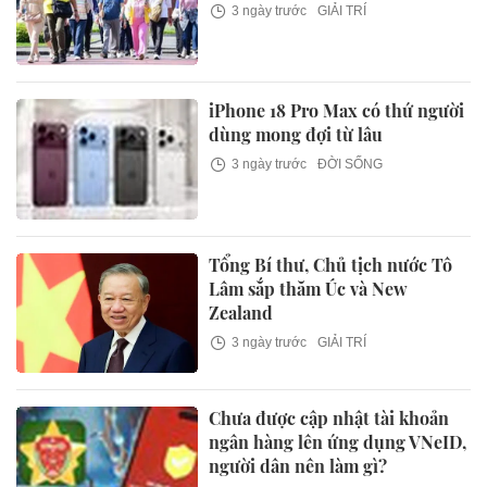
3 ngày trước
GIẢI TRÍ
iPhone 18 Pro Max có thứ người
dùng mong đợi từ lâu
3 ngày trước
ĐỜI SỐNG
Tổng Bí thư, Chủ tịch nước Tô
Lâm sắp thăm Úc và New
Zealand
3 ngày trước
GIẢI TRÍ
Chưa được cập nhật tài khoản
ngân hàng lên ứng dụng VNeID,
người dân nên làm gì?