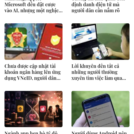
Microsoft đều đặt cược
định danh điện tử mà
vào AI, nhưng một nghịch
người dân cần nắm rõ
lý đang xuất hiện: Người
mua không phải lúc nào
cũng dùng
Chưa được cập nhật tài
Lời khuyên đến tất cả
khoản ngân hàng lên ứng
những người thường
dụng VNeID, người dân
xuyên tìm việc làm qua
nên làm gì?
mạng xã hội
Ngành app hẹn hò tỷ đô
Người dùng Android nên