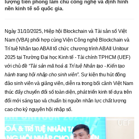
lượng tiên phong làm chủ công nghệ và định hình
nền kinh tế số quốc gia.
Ngày 31/10/2025, Hiệp hội Blockchain và Tài sản số Việt
Nam (VBA) phối hợp cùng Viện Công nghệ Blockchain và
Trí tuệ Nhân tạo ABAII tổ chức chương trình ABAII Unitour
2025 tại Trường Đại học Kinh tế - Tài chính TPHCM (UEF)
với chủ đề
“Tài sản mã hoá & Trí tuệ Nhân tạo - Kiến tạo
hành trang hội nhập cho sinh viên”.
Sự kiện thu hút đông
đảo sinh viên và giảng viên, diễn ra trong bối cảnh Việt Nam
thúc đẩy chuyển đổi số toàn diện, phát triển kinh tế dựa trên
đổi mới sáng tạo và chuẩn bị nguồn nhân lực chất lượng
cao cho kỷ nguyên hội nhập số.