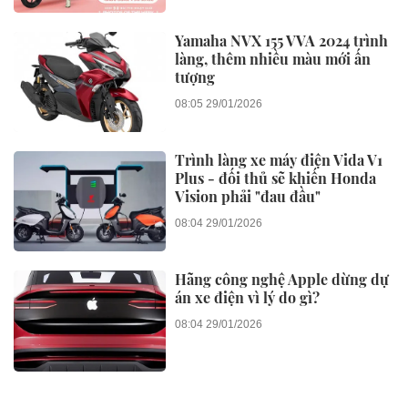
Yamaha NVX 155 VVA 2024 trình
làng, thêm nhiều màu mới ấn
tượng
08:05 29/01/2026
Trình làng xe máy điện Vida V1
Plus - đối thủ sẽ khiến Honda
Vision phải "đau đầu"
08:04 29/01/2026
Hãng công nghệ Apple dừng dự
án xe điện vì lý do gì?
08:04 29/01/2026