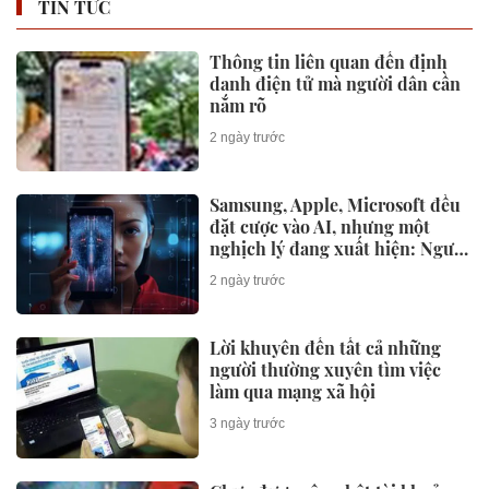
TIN TỨC
Thông tin liên quan đến định
danh điện tử mà người dân cần
nắm rõ
2 ngày trước
Samsung, Apple, Microsoft đều
đặt cược vào AI, nhưng một
nghịch lý đang xuất hiện: Người
mua không phải lúc nào cũng
2 ngày trước
dùng
Lời khuyên đến tất cả những
người thường xuyên tìm việc
làm qua mạng xã hội
3 ngày trước