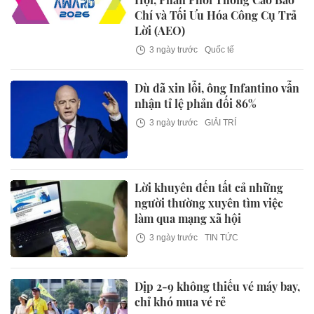
Chí và Tối Ưu Hóa Công Cụ Trả
Lời (AEO)
3 ngày trước
Quốc tế
Dù đã xin lỗi, ông Infantino vẫn
nhận tỉ lệ phản đối 86%
3 ngày trước
GIẢI TRÍ
Lời khuyên đến tất cả những
người thường xuyên tìm việc
làm qua mạng xã hội
3 ngày trước
TIN TỨC
Dịp 2-9 không thiếu vé máy bay,
chỉ khó mua vé rẻ