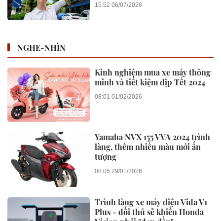
15:52 06/07/2026
NGHE-NHÌN
Kinh nghiệm mua xe máy thông
minh và tiết kiệm dịp Tết 2024
08:01 01/02/2026
Yamaha NVX 155 VVA 2024 trình
làng, thêm nhiều màu mới ấn
tượng
08:05 29/01/2026
Trình làng xe máy điện Vida V1
Plus - đối thủ sẽ khiến Honda