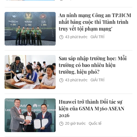
An ninh mạng Công an TP.HCM
nhất bảng cuộc thi 'Hành trình
truy vết tội phạm mạng'
43 phút trước
GIẢI TRÍ
Sau sáp nhập trường học: Mỗi
trường có bao nhiêu hiệu
trưởng, hiệu phó?
43 phút trước
GIẢI TRÍ
Huawei trở thành Đối tác sự
kiện của GSMA M360 ASEAN
2026
20 giờ trước
Quốc tế