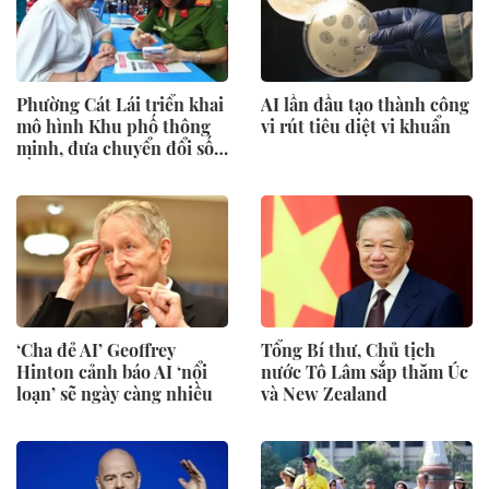
Phường Cát Lái triển khai
AI lần đầu tạo thành công
mô hình Khu phố thông
vi rút tiêu diệt vi khuẩn
minh, đưa chuyển đổi số
gần hơn với người dân
‘Cha đẻ AI’ Geoffrey
Tổng Bí thư, Chủ tịch
Hinton cảnh báo AI ‘nổi
nước Tô Lâm sắp thăm Úc
loạn’ sẽ ngày càng nhiều
và New Zealand