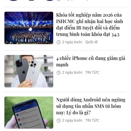
Khóa tốt nghiệp năm 2026 của
ISHCMC ghi nhận hai học sinh
đạt điểm IB tuyệt đối và điểm
trung bình toàn khóa đạt 34,5
2 ngày trước
Quốc tế
4 chiếc iPhone cũ đang giảm giá
mạnh
2 ngày trước
TIN TỨC
Người dùng Android nên ngừng
sử dụng tin nhắn SMS từ hôm
nay: Lý do là gì?
2 ngày trước
TIN TỨC