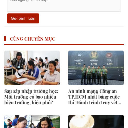
Gửi bình luận
CÙNG CHUYÊN MỤC
Sau sáp nhập trường học:
An ninh mạng Công an
Mỗi trường có bao nhiêu
TP.HCM nhất bảng cuộc
hiệu trưởng, hiệu phó?
thi 'Hành trình truy vết
tội phạm mạng'