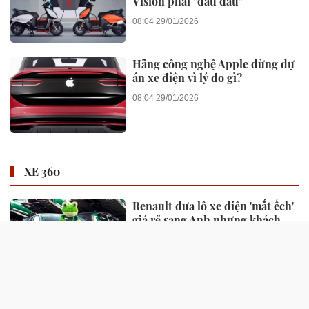
Vision phải "đau đầu"
08:04 29/01/2026
Hãng công nghệ Apple dừng dự
án xe điện vì lý do gì?
08:04 29/01/2026
XE 360
Renault đưa lô xe điện 'mắt ếch'
giá rẻ sang Anh nhưng khách
hàng chỉ đứng ngắm
2 ngày trước
VinFast Kinet ghi điểm với