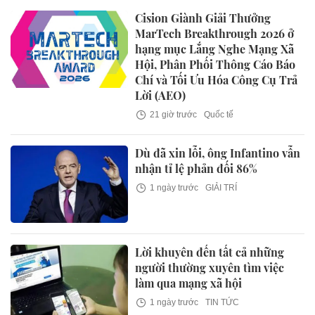
Cision Giành Giải Thưởng
MarTech Breakthrough 2026 ở
hạng mục Lắng Nghe Mạng Xã
Hội, Phân Phối Thông Cáo Báo
Chí và Tối Ưu Hóa Công Cụ Trả
Lời (AEO)
21 giờ trước
Quốc tế
Dù đã xin lỗi, ông Infantino vẫn
nhận tỉ lệ phản đối 86%
1 ngày trước
GIẢI TRÍ
Lời khuyên đến tất cả những
người thường xuyên tìm việc
làm qua mạng xã hội
1 ngày trước
TIN TỨC