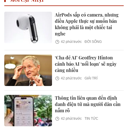
AirPods sắp có camera, nhưng
điều Apple thực sự muốn bán
không phải là một chiếc tai
nghe
42 phút trước
ĐỜI SỐNG
‘Cha đẻ AI’ Geoffrey Hinton
cảnh báo AI ‘nổi loạn’ sẽ ngày
càng nhiều
42 phút trước
GIẢI TRÍ
Thông tin liên quan đến định
danh điện tử mà người dân cần
nắm rõ
42 phút trước
TIN TỨC