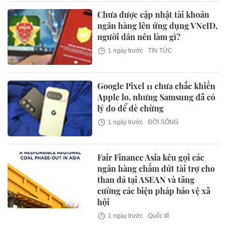
Chưa được cập nhật tài khoản
ngân hàng lên ứng dụng VNeID,
người dân nên làm gì?
1 ngày trước
TIN TỨC
Google Pixel 11 chưa chắc khiến
Apple lo, nhưng Samsung đã có
lý do để dè chừng
1 ngày trước
ĐỜI SỐNG
Fair Finance Asia kêu gọi các
ngân hàng chấm dứt tài trợ cho
than đá tại ASEAN và tăng
cường các biện pháp bảo vệ xã
hội
1 ngày trước
Quốc tế