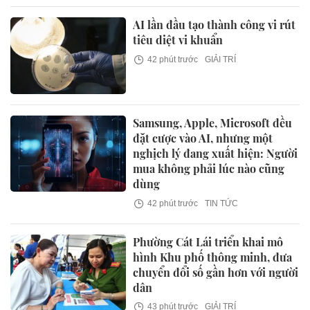
AI lần đầu tạo thành công vi rút
tiêu diệt vi khuẩn
42 phút trước
GIẢI TRÍ
Samsung, Apple, Microsoft đều
đặt cược vào AI, nhưng một
nghịch lý đang xuất hiện: Người
mua không phải lúc nào cũng
dùng
42 phút trước
TIN TỨC
Phường Cát Lái triển khai mô
hình Khu phố thông minh, đưa
chuyển đổi số gần hơn với người
dân
43 phút trước
GIẢI TRÍ