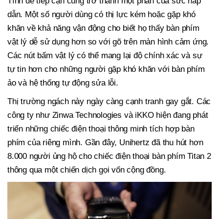
Tính dễ tiếp cận cũng trở thành một phần của sức hấp
dẫn. Một số người dùng có thị lực kém hoặc gặp khó
khăn về khả năng vận động cho biết họ thấy bàn phím
vật lý dễ sử dụng hơn so với gõ trên màn hình cảm ứng.
Các nút bấm vật lý có thể mang lại độ chính xác và sự
tự tin hơn cho những người gặp khó khăn với bàn phím
ảo và hệ thống tự động sửa lỗi.
Thị trường ngách này ngày càng cạnh tranh gay gắt. Các
công ty như Zinwa Technologies và iKKO hiện đang phát
triển những chiếc điện thoại thông minh tích hợp bàn
phím của riêng mình. Gần đây, Unihertz đã thu hút hơn
8.000 người ủng hộ cho chiếc điện thoại bàn phím Titan 2
thông qua một chiến dịch gọi vốn cộng đồng.