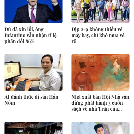
Dù đã xin lỗi, ông
Dịp 2-9 không thiếu vé
Infantino vẫn nhận tỉ lệ
máy bay, chỉ khó mua vé
phản đối 86%
rẻ
AI đánh thức di sản Hán
Nhà xuất bản Hội Nhà văn
Nôm
dừng phát hành 3 cuốn
sách về nhà Trần của
Trần Thanh Cảnh