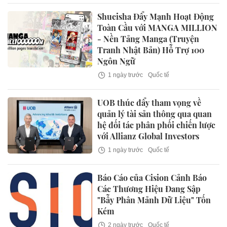
Shueisha Đẩy Mạnh Hoạt Động
Toàn Cầu với MANGA MILLION
- Nền Tảng Manga (Truyện
Tranh Nhật Bản) Hỗ Trợ 100
Ngôn Ngữ
1 ngày trước
Quốc tế
UOB thúc đẩy tham vọng về
quản lý tài sản thông qua quan
hệ đối tác phân phối chiến lược
với Allianz Global Investors
1 ngày trước
Quốc tế
Báo Cáo của Cision Cảnh Báo
Các Thương Hiệu Đang Sập
"Bẫy Phân Mảnh Dữ Liệu" Tốn
Kém
2 ngày trước
Quốc tế