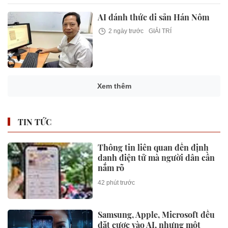
AI đánh thức di sản Hán Nôm
2 ngày trước
GIẢI TRÍ
Xem thêm
TIN TỨC
Thông tin liên quan đến định
danh điện tử mà người dân cần
nắm rõ
42 phút trước
Samsung, Apple, Microsoft đều
đặt cược vào AI, nhưng một