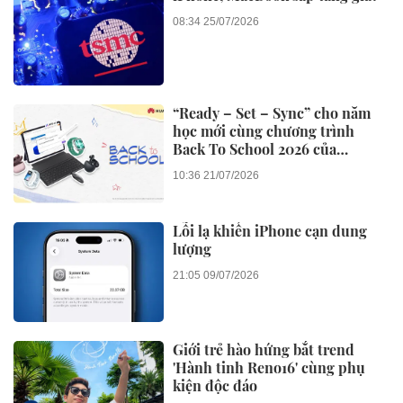
08:34 25/07/2026
“Ready – Set – Sync” cho năm
học mới cùng chương trình
Back To School 2026 của
Huawei
10:36 21/07/2026
Lỗi lạ khiến iPhone cạn dung
lượng
21:05 09/07/2026
Giới trẻ hào hứng bắt trend
'Hành tinh Reno16' cùng phụ
kiện độc đáo