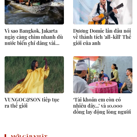
Vì sao Bangkok, Jakarta
Dương Domic lần đầu nói
ngày càng chìm nhanh dù
về thành tích 'all-kill' Thế
nước biển chỉ dâng vài
giới của anh
milimét mỗi năm?
VUNGOC&SON tiếp tục
‘Tài khoản em còn có
ra thế giới
nhiêu đây...’ và 10.000
đồng lay động lòng người
MỚI CẬP NHẬT