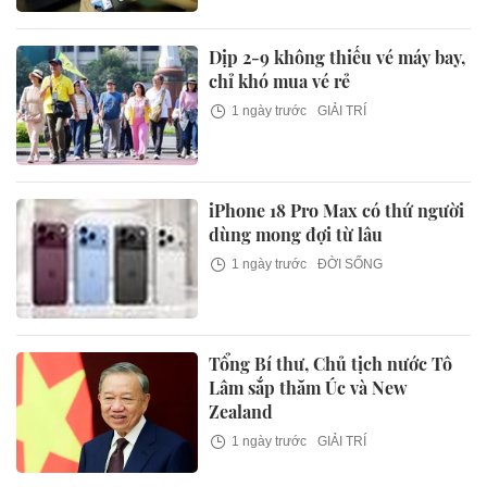
Dịp 2-9 không thiếu vé máy bay,
chỉ khó mua vé rẻ
1 ngày trước
GIẢI TRÍ
iPhone 18 Pro Max có thứ người
dùng mong đợi từ lâu
1 ngày trước
ĐỜI SỐNG
Tổng Bí thư, Chủ tịch nước Tô
Lâm sắp thăm Úc và New
Zealand
1 ngày trước
GIẢI TRÍ