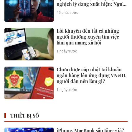
nghịch lý đang xuất hiện: Người
mua không phải lúc nào cũng
42 phút trước
dùng
Lời khuyên đến tất cả những
người thường xuyên tìm việc
làm qua mạng xã hội
1 ngày trước
Chưa được cập nhật tài khoản
ngân hàng lên ứng dụng VNeID,
người dân nên làm gì?
1 ngày trước
THIẾT BỊ SỐ
iPhone, MacBook sắp tăng giá?