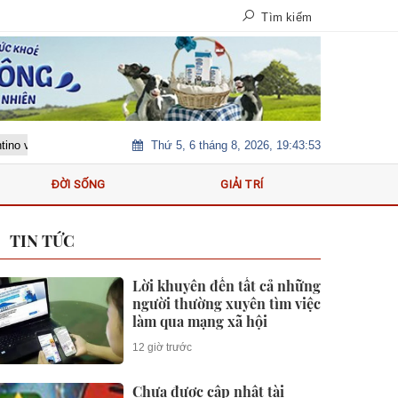
Tìm kiếm
Thứ 5, 6 tháng 8, 2026, 19:43:54
vẫn nhận tỉ lệ phản đối 86%
Lời khuyên đến tất cả những người thư
ĐỜI SỐNG
GIẢI TRÍ
TIN TỨC
Lời khuyên đến tất cả những
người thường xuyên tìm việc
làm qua mạng xã hội
12 giờ trước
Chưa được cập nhật tài