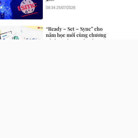
08:34 25/07/2026
“Ready – Set – Sync” cho
năm học mới cùng chương
trình Back To School 2026
của Huawei
10:36 21/07/2026
Lỗi lạ khiến iPhone cạn
dung lượng
21:05 09/07/2026
Giới trẻ hào hứng bắt trend
'Hành tinh Reno16' cùng
phụ kiện độc đáo
15:52 06/07/2026