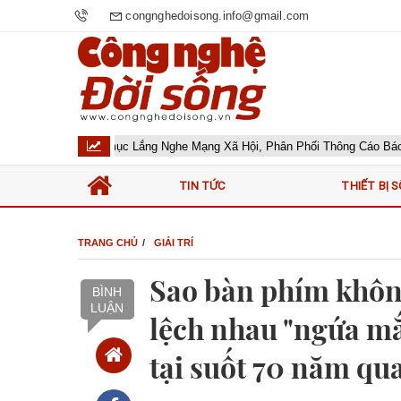
congnghedoisong.info@gmail.com
h 2026 ở hạng mục Lắng Nghe Mạng Xã Hội, Phân Phối Thông Cáo Báo Chí v
TIN TỨC
THIẾT BỊ S
TRANG CHỦ
GIẢI TRÍ
Sao bàn phím khôn
BÌNH
LUẬN
lệch nhau "ngứa mắt
tại suốt 70 năm qu