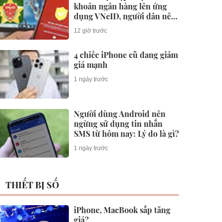
khoản ngân hàng lên ứng
dụng VNeID, người dân nên
làm gì?
12 giờ trước
4 chiếc iPhone cũ đang giảm
giá mạnh
1 ngày trước
Người dùng Android nên
ngừng sử dụng tin nhắn
SMS từ hôm nay: Lý do là gì?
1 ngày trước
THIẾT BỊ SỐ
iPhone, MacBook sắp tăng
giá?