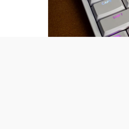
Cũng giống như nhiều tiêu chuẩn điện t
mặc dù vẫn còn một vài lý do phụ khác 
phím máy tính ra đời đã hơn 70 năm.
Lịch sử bàn phím gắn liền với máy
Theo MUO , nguyên nhân chính khiến 
nguồn từ "người tiền nhiệm" của chú
chế gõ vật lý lên giấy để in ký tự, n
in. Để làm được điều này, mỗi phím đư