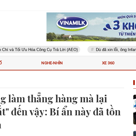
à Tối Ưu Hóa Công Cụ Trả Lời (AEO)
Dù đã xin lỗi, ông Infantino 
Ố
NGHE-NHÌN
XE 360
g làm thẳng hàng mà lại
" đến vậy: Bí ẩn này đã tồn
a