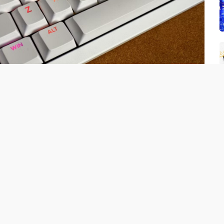
oán khác, câu trả lời chủ yếu nằm ở yếu tố lịch sử,
khiến thiết kế này tồn tại đến tận ngày nay sau khi bàn
 đánh chữ
các phím bấm ngày nay không thẳng hàng hoàn hảo bắt
ng: máy đánh chữ. Vì máy đánh chữ hoạt động bằng cơ
ên mỗi phím chữ, số hoặc ký hiệu đều cần một cơ chế để
ợc kết nối với một thanh gõ, phần cuối thanh gõ có gắn