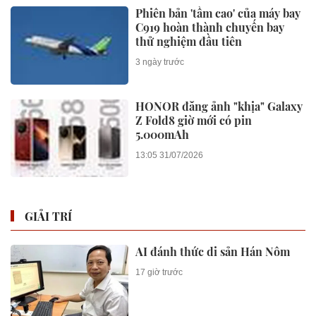
Phiên bản 'tầm cao' của máy bay
C919 hoàn thành chuyến bay
thử nghiệm đầu tiên
3 ngày trước
HONOR đăng ảnh "khịa" Galaxy
Z Fold8 giờ mới có pin
5.000mAh
13:05 31/07/2026
GIẢI TRÍ
AI đánh thức di sản Hán Nôm
17 giờ trước