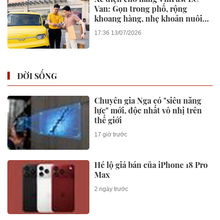
Van: Gọn trong phố, rộng
khoang hàng, nhẹ khoản nuôi
xe
17:36 13/07/2026
ĐỜI SỐNG
Chuyên gia Nga có "siêu năng
lực" mới, độc nhất vô nhị trên
thế giới
17 giờ trước
Hé lộ giá bán của iPhone 18 Pro
Max
2 ngày trước