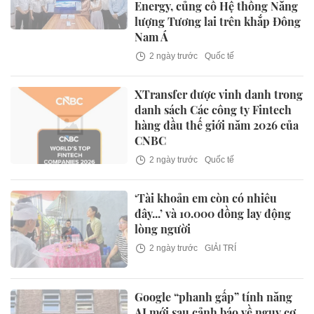
Energy, củng cố Hệ thống Năng
lượng Tương lai trên khắp Đông
Nam Á
2 ngày trước
Quốc tế
XTransfer được vinh danh trong
danh sách Các công ty Fintech
hàng đầu thế giới năm 2026 của
CNBC
2 ngày trước
Quốc tế
‘Tài khoản em còn có nhiêu
đây...’ và 10.000 đồng lay động
lòng người
2 ngày trước
GIẢI TRÍ
Google “phanh gấp” tính năng
AI mới sau cảnh báo về nguy cơ