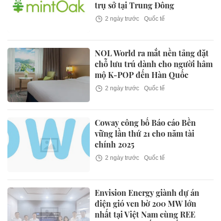
trụ sở tại Trung Đông
2 ngày trước
Quốc tế
NOL World ra mắt nền tảng đặt
chỗ lưu trú dành cho người hâm
mộ K-POP đến Hàn Quốc
2 ngày trước
Quốc tế
Coway công bố Báo cáo Bền
vững lần thứ 21 cho năm tài
chính 2025
2 ngày trước
Quốc tế
Envision Energy giành dự án
điện gió ven bờ 200 MW lớn
nhất tại Việt Nam cùng REE