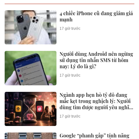
4 chiếc iPhone cũ đang giảm giá
mạnh
17 giờ trước
Người dùng Android nên ngừng
sử dụng tin nhắn SMS từ hôm
nay: Lý do là gì?
17 giờ trước
Ngành app hẹn hò tỷ đô đang
mắc kẹt trong nghịch lý: Người
dùng tìm được người yêu nghĩa
là công ty mất một khách hàng
17 giờ trước
Google “phanh gấp” tính năng