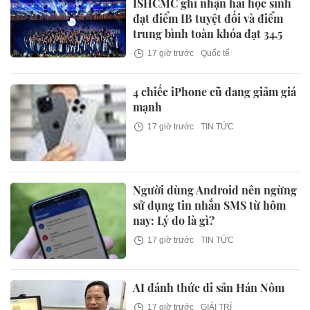
ISHCMC ghi nhận hai học sinh
đạt điểm IB tuyệt đối và điểm
trung bình toàn khóa đạt 34,5
17 giờ trước
Quốc tế
4 chiếc iPhone cũ đang giảm giá
mạnh
17 giờ trước
TIN TỨC
Người dùng Android nên ngừng
sử dụng tin nhắn SMS từ hôm
nay: Lý do là gì?
17 giờ trước
TIN TỨC
AI đánh thức di sản Hán Nôm
17 giờ trước
GIẢI TRÍ