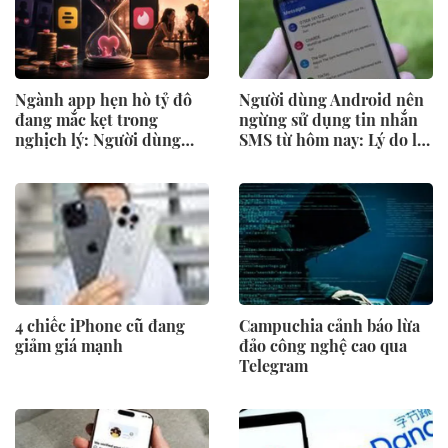
Ngành app hẹn hò tỷ đô
Người dùng Android nên
đang mắc kẹt trong
ngừng sử dụng tin nhắn
nghịch lý: Người dùng
SMS từ hôm nay: Lý do là
tìm được người yêu nghĩa
gì?
là công ty mất một khách
hàng
4 chiếc iPhone cũ đang
Campuchia cảnh báo lừa
giảm giá mạnh
đảo công nghệ cao qua
Telegram