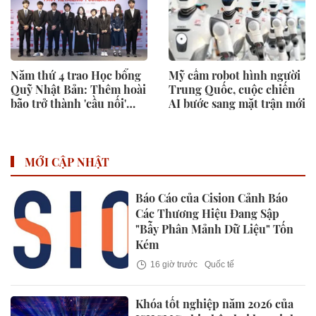
Năm thứ 4 trao Học bổng
Mỹ cấm robot hình người
Quỹ Nhật Bản: Thêm hoài
Trung Quốc, cuộc chiến
bão trở thành 'cầu nối'
AI bước sang mặt trận mới
Việt - Nhật tương lai
MỚI CẬP NHẬT
Báo Cáo của Cision Cảnh Báo
Các Thương Hiệu Đang Sập
"Bẫy Phân Mảnh Dữ Liệu" Tốn
Kém
16 giờ trước
Quốc tế
Khóa tốt nghiệp năm 2026 của