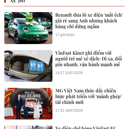
XE 360
Renault đưa lô xe điện 'mắt ếch'
giá rẻ sang Anh nhưng khách
hàng chỉ đứng ngắm
17 giờ trước
VinFast Kinet ghi điểm với
người trẻ mê xê dịch: Đi xa, đổi
pin nhanh, vận hành mạnh mẽ
14:27 31/07/2026
MG Việt Nam thúc đẩy chiến
lược phát triển với ‘mảnh ghép’
tài chính mới
17:25 16/07/2026
Xe điện chở hàng VinFast EC