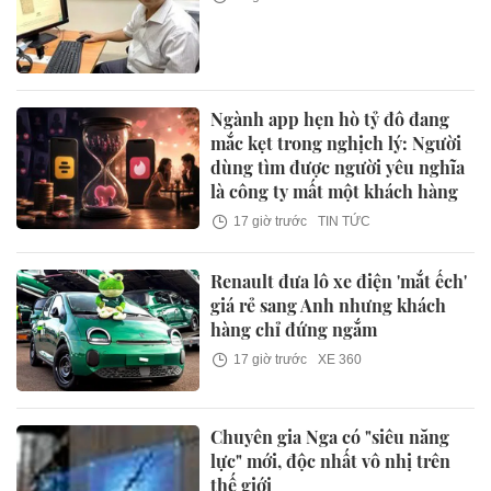
Ngành app hẹn hò tỷ đô đang
mắc kẹt trong nghịch lý: Người
dùng tìm được người yêu nghĩa
là công ty mất một khách hàng
17 giờ trước
TIN TỨC
Renault đưa lô xe điện 'mắt ếch'
giá rẻ sang Anh nhưng khách
hàng chỉ đứng ngắm
17 giờ trước
XE 360
Chuyên gia Nga có "siêu năng
lực" mới, độc nhất vô nhị trên
thế giới