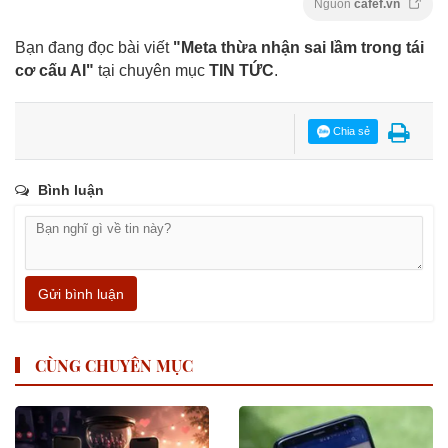
Nguồn
cafef.vn
Bạn đang đọc bài viết
"Meta thừa nhận sai lầm trong tái
cơ cấu AI"
tại chuyên mục
TIN TỨC
.
Chia sẻ
Bình luận
Gửi bình luận
CÙNG CHUYÊN MỤC