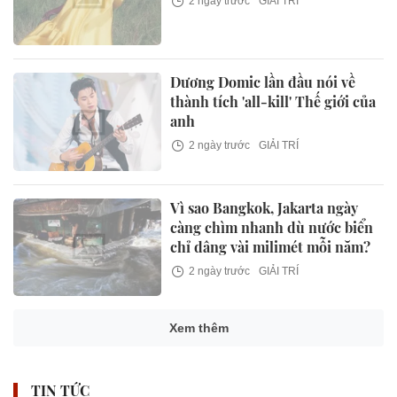
2 ngày trước
GIẢI TRÍ
Dương Domic lần đầu nói về
thành tích 'all-kill' Thế giới của
anh
2 ngày trước
GIẢI TRÍ
Vì sao Bangkok, Jakarta ngày
càng chìm nhanh dù nước biển
chỉ dâng vài milimét mỗi năm?
2 ngày trước
GIẢI TRÍ
Xem thêm
TIN TỨC