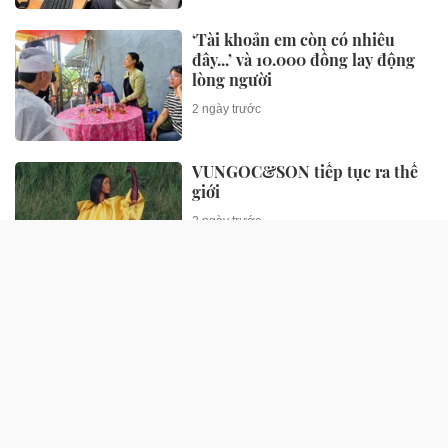
‘Tài khoản em còn có nhiêu
đây...’ và 10.000 đồng lay động
lòng người
2 ngày trước
VUNGOC&SON tiếp tục ra thế
giới
2 ngày trước
Dương Domic lần đầu nói về
thành tích 'all-kill' Thế giới của
anh
2 ngày trước