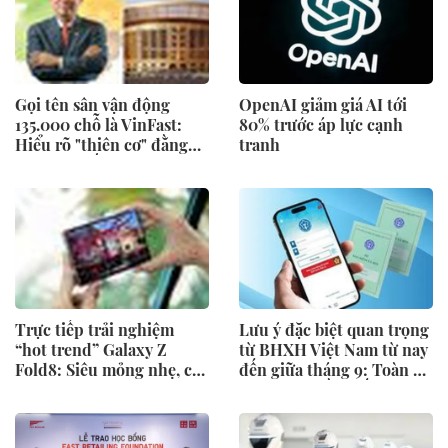
Gọi tên sân vận động
OpenAI giảm giá AI tới
135.000 chỗ là VinFast:
80% trước áp lực cạnh
Hiểu rõ "thiên cơ" đằng
tranh
sau mới thấy Vingroup
tầm nhìn thâm sâu cỡ nào
Trực tiếp trải nghiệm
Lưu ý đặc biệt quan trọng
“hot trend” Galaxy Z
từ BHXH Việt Nam từ nay
Fold8: Siêu mỏng nhẹ, cày
đến giữa tháng 9: Toàn bộ
phim đu idol cực đã
người dân cần biết