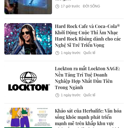
17 giờ trước
ĐỜI SỐNG
Hard Rock Cafe và Coca-Cola®
Khởi Động Cuộc Thi Âm Nhạc
Hard Rock Rising dành cho các
Nghệ Sĩ Trẻ Triển Vọng
1 ngày trước
Quốc tế
Lockton ra mắt Lockton SAGE:
Nền Tảng Trí Tuệ Doanh
Nghiệp Hợp Nhất Đầu Tiên
Trong Ngành
1 ngày trước
Quốc tế
Khảo sát của Herbalife: Văn hóa
sống khỏe mạnh phát triển
mạnh mẽ trên khắp khu vực