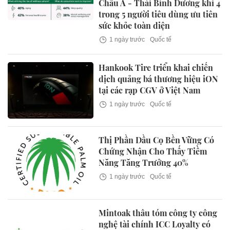
Châu Á - Thái Bình Dương khi 4
trong 5 người tiêu dùng ưu tiên
sức khỏe toàn diện
1 ngày trước
Quốc tế
Hankook Tire triển khai chiến
dịch quảng bá thương hiệu iON
tại các rạp CGV ở Việt Nam
1 ngày trước
Quốc tế
Thị Phần Dầu Cọ Bền Vững Có
Chứng Nhận Cho Thấy Tiềm
Năng Tăng Trưởng 40%
1 ngày trước
Quốc tế
Mintoak thâu tóm công ty công
nghệ tài chính ICC Loyalty có