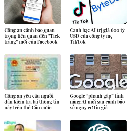
Công an cảnh báo quan
Canh bạc AI trị giá 600 tỷ
trọng liên quan đến "Tick
USD của công ty mẹ
trắng" mới của Facebook
TikTok
Công an yêu cầu người
Google “phanh gấp” tính
dân kiểm tra lại thông tin
năng AI mới sau cảnh báo
này trên thẻ Căn cước
về nguy cơ tin giả