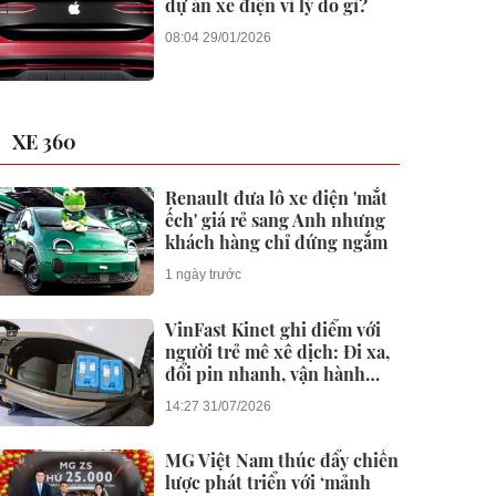
dự án xe điện vì lý do gì?
08:04 29/01/2026
XE 360
Renault đưa lô xe điện 'mắt
ếch' giá rẻ sang Anh nhưng
khách hàng chỉ đứng ngắm
1 ngày trước
VinFast Kinet ghi điểm với
người trẻ mê xê dịch: Đi xa,
đổi pin nhanh, vận hành
mạnh mẽ
14:27 31/07/2026
MG Việt Nam thúc đẩy chiến
lược phát triển với ‘mảnh