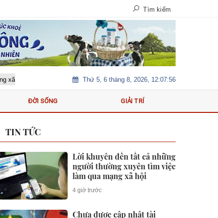
Tìm kiếm
Thứ 5, 6 tháng 8, 2026, 12:07:58
Dịp 2-9 không thiếu vé máy bay, chỉ khó mua vé rẻ
iPhon
ĐỜI SỐNG
GIẢI TRÍ
TIN TỨC
Lời khuyên đến tất cả những
người thường xuyên tìm việc
làm qua mạng xã hội
4 giờ trước
Chưa được cập nhật tài