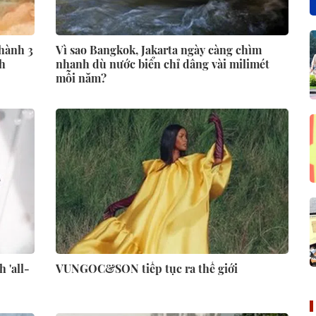
hành 3
Vì sao Bangkok, Jakarta ngày càng chìm
h
nhanh dù nước biển chỉ dâng vài milimét
mỗi năm?
 'all-
VUNGOC&SON tiếp tục ra thế giới