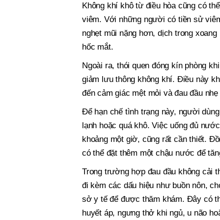
Không khí khô từ điều hòa cũng có th
viêm. Với những người có tiền sử viêm
nghẹt mũi nặng hơn, dịch trong xoang
hốc mắt.
Ngoài ra, thói quen đóng kín phòng khi 
giảm lưu thông không khí. Điều này k
đến cảm giác mệt mỏi và đau đầu nhẹ 
Để hạn chế tình trạng này, người dùng
lạnh hoặc quá khô. Việc uống đủ nước 
khoảng một giờ, cũng rất cần thiết. Đ
có thể đặt thêm một chậu nước để tăn
Trong trường hợp đau đầu không cải th
đi kèm các dấu hiệu như buồn nôn, ch
sở y tế để được thăm khám. Đây có th
huyết áp, ngưng thở khi ngủ, u não ho