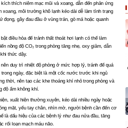
ể kích thích niêm mạc mũi và xoang, dẫn đến phản ứng
 xoang, môi trường khô lạnh kéo dài dễ làm tình trạng
 ứ đọng, gây đau đầu ở vùng trán, gò má hoặc quanh
bật điều hòa để tránh thất thoát hơi lạnh có thể làm
hiến nồng độ CO₂ trong phòng tăng nhẹ, oxy giảm, dẫn
khi thức dậy.
 nên duy trì nhiệt độ phòng ở mức hợp lý, tránh để quá
trong ngày, đặc biệt là một cốc nước trước khi ngủ
ồng thời, nên tạo các khe thoáng khí nhỏ trong phòng và
g độ ẩm không khí.
iện, xuất hiện thường xuyên, kéo dài nhiều ngày hoặc
óng mặt, yếu tay chân, nhìn mờ, người bệnh cần đến cơ
ể là dấu hiệu của các bệnh lý như đau nửa đầu, tăng
ặc rối loạn mạch máu não.