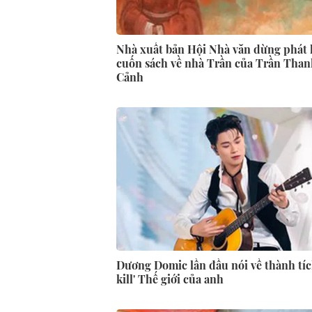
Nhà xuất bản Hội Nhà văn dừng phát 
cuốn sách về nhà Trần của Trần Than
Cảnh
Dương Domic lần đầu nói về thành tích
kill' Thế giới của anh