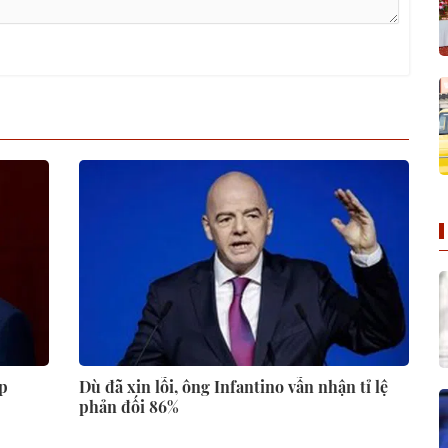
ắp
Dù đã xin lỗi, ông Infantino vẫn nhận tỉ lệ
phản đối 86%