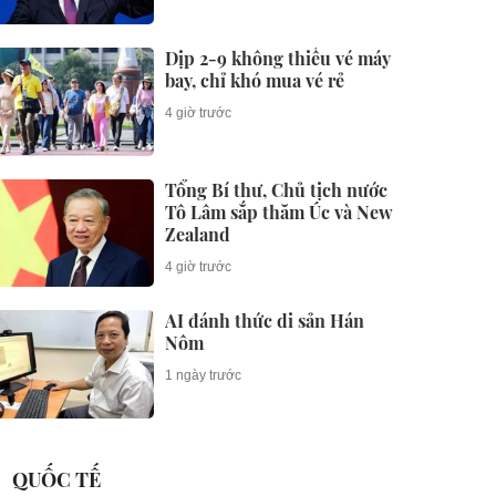
Dịp 2-9 không thiếu vé máy
bay, chỉ khó mua vé rẻ
4 giờ trước
Tổng Bí thư, Chủ tịch nước
Tô Lâm sắp thăm Úc và New
Zealand
4 giờ trước
AI đánh thức di sản Hán
Nôm
1 ngày trước
QUỐC TẾ