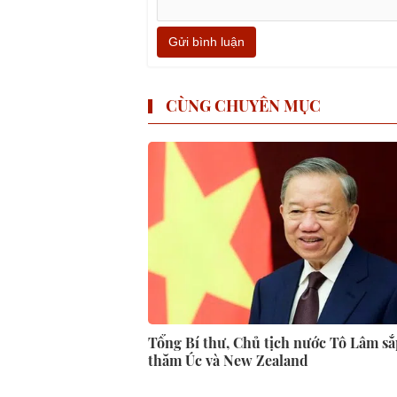
Gửi bình luận
CÙNG CHUYÊN MỤC
Tổng Bí thư, Chủ tịch nước Tô Lâm s
thăm Úc và New Zealand