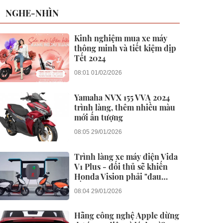
NGHE-NHÌN
Kinh nghiệm mua xe máy
thông minh và tiết kiệm dịp
Tết 2024
08:01 01/02/2026
Yamaha NVX 155 VVA 2024
trình làng, thêm nhiều màu
mới ấn tượng
08:05 29/01/2026
Trình làng xe máy điện Vida
V1 Plus - đối thủ sẽ khiến
Honda Vision phải "đau
đầu"
08:04 29/01/2026
Hãng công nghệ Apple dừng