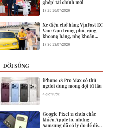
ghép’ tài chính mới
17:25 16/07/2026
Xe điện chở hàng VinFast EC
Van: Gọn trong phố, rộng
khoang hàng, nhẹ khoản
nuôi xe
17:36 13/07/2026
ĐỜI SỐNG
iPhone 18 Pro Max có thứ
người dùng mong đợi từ lâu
4 giờ trước
Google Pixel 11 chưa chắc
khiến Apple lo, nhưng
Samsung đã có lý do để dè