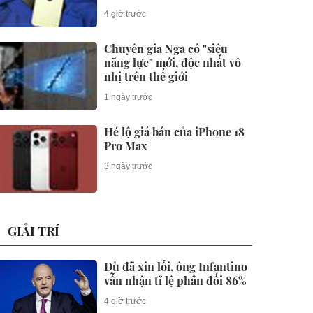
chừng
4 giờ trước
Chuyên gia Nga có "siêu
năng lực" mới, độc nhất vô
nhị trên thế giới
1 ngày trước
Hé lộ giá bán của iPhone 18
Pro Max
3 ngày trước
GIẢI TRÍ
Dù đã xin lỗi, ông Infantino
vẫn nhận tỉ lệ phản đối 86%
4 giờ trước