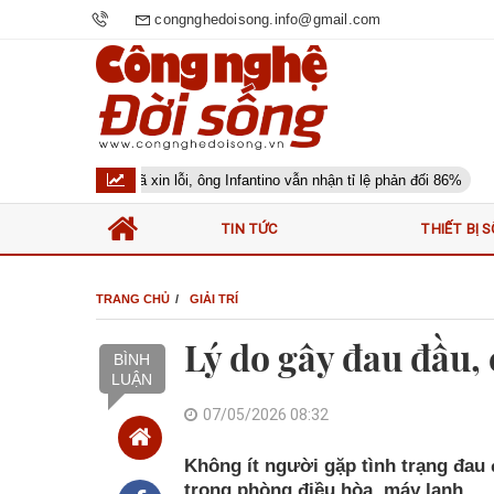
congnghedoisong.info@gmail.com
Dù đã xin lỗi, ông Infantino vẫn nhận tỉ lệ phản đối 86%
Lời
TIN TỨC
THIẾT BỊ S
TRANG CHỦ
GIẢI TRÍ
Lý do gây đau đầu,
BÌNH
LUẬN
07/05/2026 08:32
Không ít người gặp tình trạng đau
trong phòng điều hòa, máy lạnh.