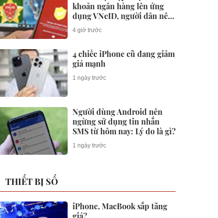
khoản ngân hàng lên ứng
dụng VNeID, người dân nên
làm gì?
4 giờ trước
4 chiếc iPhone cũ đang giảm
giá mạnh
1 ngày trước
Người dùng Android nên
ngừng sử dụng tin nhắn
SMS từ hôm nay: Lý do là gì?
1 ngày trước
THIẾT BỊ SỐ
iPhone, MacBook sắp tăng
giá?