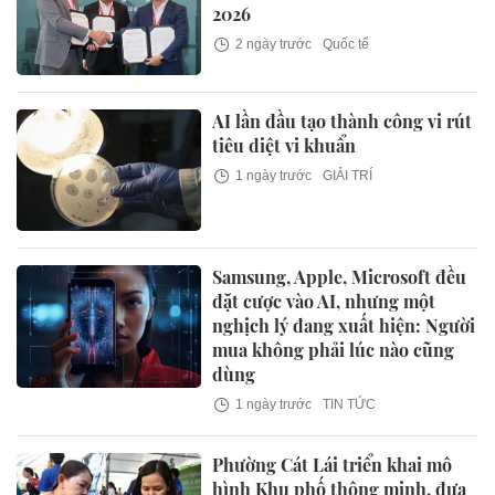
2026
2 ngày trước
Quốc tế
AI lần đầu tạo thành công vi rút
tiêu diệt vi khuẩn
1 ngày trước
GIẢI TRÍ
Samsung, Apple, Microsoft đều
đặt cược vào AI, nhưng một
nghịch lý đang xuất hiện: Người
mua không phải lúc nào cũng
dùng
1 ngày trước
TIN TỨC
Phường Cát Lái triển khai mô
hình Khu phố thông minh, đưa