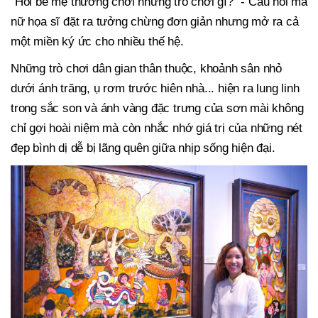
"Hồi bé mẹ thường chơi những trò chơi gì?" - Câu hỏi mà
nữ họa sĩ đặt ra tưởng chừng đơn giản nhưng mở ra cả
một miền ký ức cho nhiều thế hệ.
Những trò chơi dân gian thân thuộc, khoảnh sân nhỏ
dưới ánh trăng, ụ rơm trước hiên nhà... hiện ra lung linh
trong sắc son và ánh vàng đặc trưng của sơn mài không
chỉ gợi hoài niệm mà còn nhắc nhớ giá trị của những nét
đẹp bình dị dễ bị lãng quên giữa nhịp sống hiện đại.