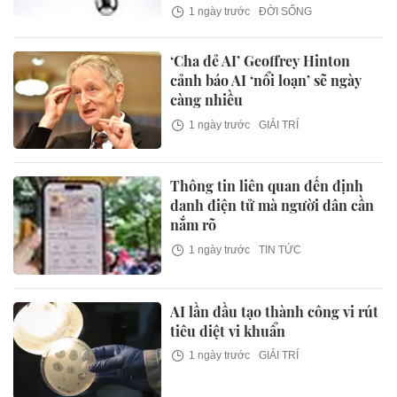
1 ngày trước
ĐỜI SỐNG
‘Cha đẻ AI’ Geoffrey Hinton
cảnh báo AI ‘nổi loạn’ sẽ ngày
càng nhiều
1 ngày trước
GIẢI TRÍ
Thông tin liên quan đến định
danh điện tử mà người dân cần
nắm rõ
1 ngày trước
TIN TỨC
AI lần đầu tạo thành công vi rút
tiêu diệt vi khuẩn
1 ngày trước
GIẢI TRÍ