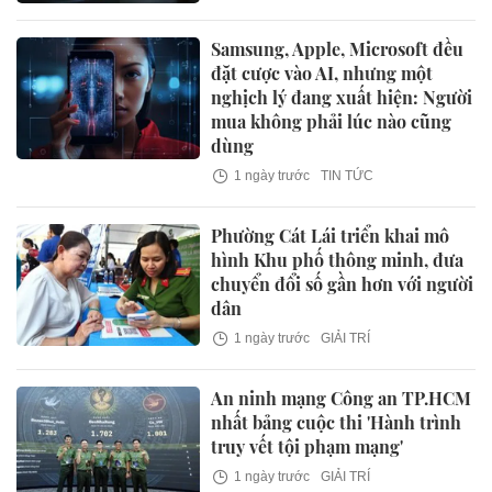
Samsung, Apple, Microsoft đều
đặt cược vào AI, nhưng một
nghịch lý đang xuất hiện: Người
mua không phải lúc nào cũng
dùng
1 ngày trước
TIN TỨC
Phường Cát Lái triển khai mô
hình Khu phố thông minh, đưa
chuyển đổi số gần hơn với người
dân
1 ngày trước
GIẢI TRÍ
An ninh mạng Công an TP.HCM
nhất bảng cuộc thi 'Hành trình
truy vết tội phạm mạng'
1 ngày trước
GIẢI TRÍ