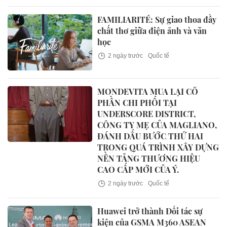
FAMILIARITÉ: Sự giao thoa đầy
chất thơ giữa điện ảnh và văn
học
2 ngày trước
Quốc tế
MONDEVITA MUA LẠI CỔ
PHẦN CHI PHỐI TẠI
UNDERSCORE DISTRICT,
CÔNG TY MẸ CỦA MAGLIANO,
ĐÁNH DẤU BƯỚC THỨ HAI
TRONG QUÁ TRÌNH XÂY DỰNG
NỀN TẢNG THƯƠNG HIỆU
CAO CẤP MỚI CỦA Ý.
2 ngày trước
Quốc tế
Huawei trở thành Đối tác sự
kiện của GSMA M360 ASEAN