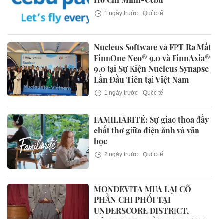
1 ngày trước
Quốc tế
Nucleus Software và FPT Ra Mắt
FinnOne Neo® 9.0 và FinnAxia®
9.0 tại Sự Kiện Nucleus Synapse
Lần Đầu Tiên tại Việt Nam
1 ngày trước
Quốc tế
FAMILIARITÉ: Sự giao thoa đầy
chất thơ giữa điện ảnh và văn
học
2 ngày trước
Quốc tế
MONDEVITA MUA LẠI CỔ
PHẦN CHI PHỐI TẠI
UNDERSCORE DISTRICT,