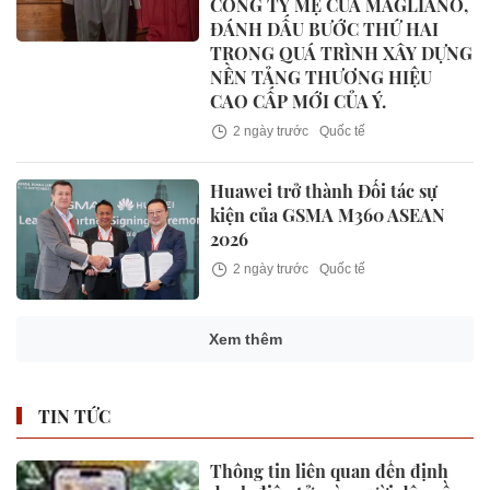
CÔNG TY MẸ CỦA MAGLIANO,
ĐÁNH DẤU BƯỚC THỨ HAI
TRONG QUÁ TRÌNH XÂY DỰNG
NỀN TẢNG THƯƠNG HIỆU
CAO CẤP MỚI CỦA Ý.
2 ngày trước
Quốc tế
Huawei trở thành Đối tác sự
kiện của GSMA M360 ASEAN
2026
2 ngày trước
Quốc tế
Xem thêm
TIN TỨC
Thông tin liên quan đến định