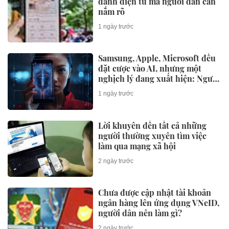
danh điện tử mà người dân cần
nắm rõ
1 ngày trước
Samsung, Apple, Microsoft đều
đặt cược vào AI, nhưng một
nghịch lý đang xuất hiện: Người
mua không phải lúc nào cũng
1 ngày trước
dùng
Lời khuyên đến tất cả những
người thường xuyên tìm việc
làm qua mạng xã hội
2 ngày trước
Chưa được cập nhật tài khoản
ngân hàng lên ứng dụng VNeID,
người dân nên làm gì?
2 ngày trước