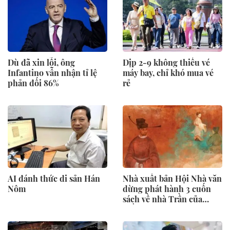
Dù đã xin lỗi, ông
Dịp 2-9 không thiếu vé
Infantino vẫn nhận tỉ lệ
máy bay, chỉ khó mua vé
phản đối 86%
rẻ
AI đánh thức di sản Hán
Nhà xuất bản Hội Nhà văn
Nôm
dừng phát hành 3 cuốn
sách về nhà Trần của
Trần Thanh Cảnh