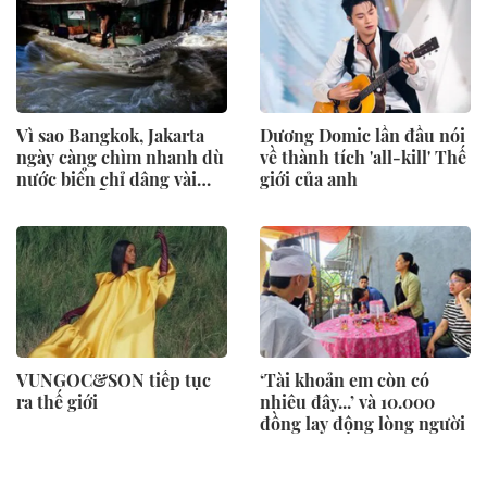
Vì sao Bangkok, Jakarta
Dương Domic lần đầu nói
ngày càng chìm nhanh dù
về thành tích 'all-kill' Thế
nước biển chỉ dâng vài
giới của anh
milimét mỗi năm?
VUNGOC&SON tiếp tục
‘Tài khoản em còn có
ra thế giới
nhiêu đây...’ và 10.000
đồng lay động lòng người