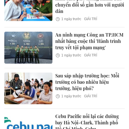
chuyển đổi số gần hơn với người
dân
1 ngày trước
GIẢI TRÍ
An ninh mạng Công an TP.HCM
nhất bảng cuộc thi 'Hành trình
truy vết tội phạm mạng'
1 ngày trước
GIẢI TRÍ
Sau sáp nhập trường học: Mỗi
trường có bao nhiêu hiệu
trưởng, hiệu phó?
1 ngày trước
GIẢI TRÍ
Cebu Pacific nối lại các đường
bay Hà Nội-Clark, Thành phố
Hồ Chí Minh-Cebu