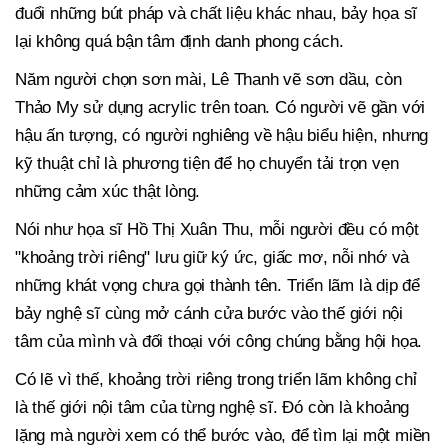
đuổi những bút pháp và chất liệu khác nhau, bảy họa sĩ
lại không quá bận tâm định danh phong cách.
Năm người chọn sơn mài, Lê Thanh vẽ sơn dầu, còn
Thảo My sử dụng acrylic trên toan. Có người vẽ gần với
hậu ấn tượng, có người nghiêng về hậu biểu hiện, nhưng
kỹ thuật chỉ là phương tiện để họ chuyển tải trọn vẹn
những cảm xúc thật lòng.
Nói như họa sĩ Hồ Thị Xuân Thu, mỗi người đều có một
"khoảng trời riêng" lưu giữ ký ức, giấc mơ, nỗi nhớ và
những khát vọng chưa gọi thành tên. Triển lãm là dịp để
bảy nghệ sĩ cùng mở cánh cửa bước vào thế giới nội
tâm của mình và đối thoại với công chúng bằng hội họa.
Có lẽ vì thế, khoảng trời riêng trong triển lãm không chỉ
là thế giới nội tâm của từng nghệ sĩ. Đó còn là khoảng
lặng mà người xem có thể bước vào, để tìm lại một miền