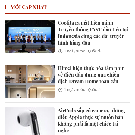
MỚI CẬP NHẬT
Coolita ra mắt Liên minh
Truyền thông FAST đầu tiên tại
Indonesia cùng các đài truyền
hình hàng đầu
1 ngày trước
Quốc tế
Himel hiện thực hóa tầm nhìn
về điện dân dụng qua chiến
dịch Dream Home toàn cầu
1 ngày trước
Quốc tế
AirPods sắp có camera, nhưng
điều Apple thực sự muốn bán
không phải là một chiếc tai
nghe