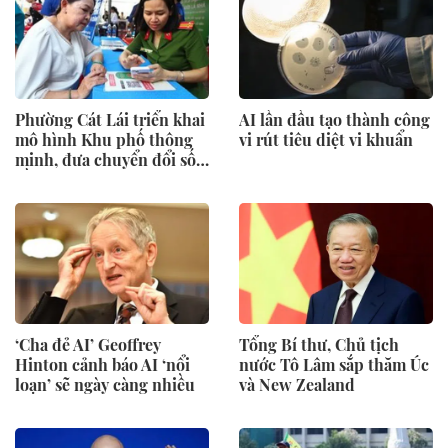
Phường Cát Lái triển khai
AI lần đầu tạo thành công
mô hình Khu phố thông
vi rút tiêu diệt vi khuẩn
minh, đưa chuyển đổi số
gần hơn với người dân
‘Cha đẻ AI’ Geoffrey
Tổng Bí thư, Chủ tịch
Hinton cảnh báo AI ‘nổi
nước Tô Lâm sắp thăm Úc
loạn’ sẽ ngày càng nhiều
và New Zealand