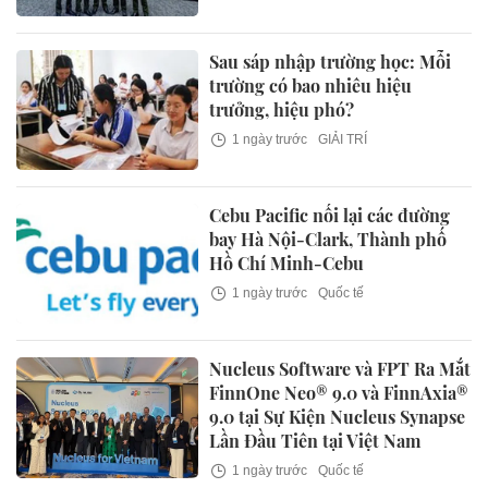
Sau sáp nhập trường học: Mỗi
trường có bao nhiêu hiệu
trưởng, hiệu phó?
1 ngày trước
GIẢI TRÍ
Cebu Pacific nối lại các đường
bay Hà Nội-Clark, Thành phố
Hồ Chí Minh-Cebu
1 ngày trước
Quốc tế
Nucleus Software và FPT Ra Mắt
FinnOne Neo® 9.0 và FinnAxia®
9.0 tại Sự Kiện Nucleus Synapse
Lần Đầu Tiên tại Việt Nam
1 ngày trước
Quốc tế