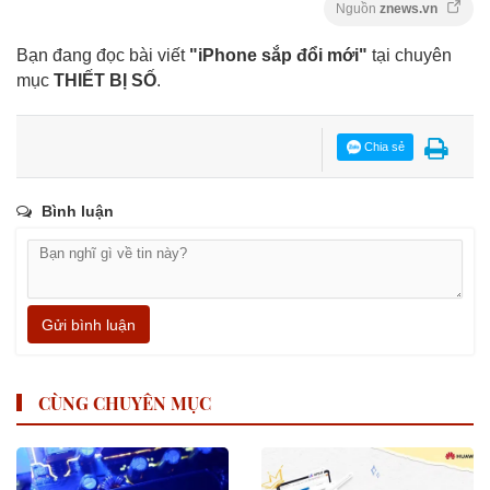
Nguồn
znews.vn
Bạn đang đọc bài viết
"iPhone sắp đổi mới"
tại chuyên
mục
THIẾT BỊ SỐ
.
Chia sẻ
Bình luận
Gửi bình luận
CÙNG CHUYÊN MỤC