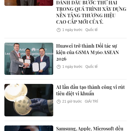
ĐÁNH DẤU BƯỚC THỨ HAI
TRONG QUÁ TRÌNH XÂY DỰNG
NỀN TẢNG THƯƠNG HIỆU
CAO CẤP MỚI CỦA Ý.
1 ngày trước
Quốc tế
Huawei trở thành Đối tác sự
kiện của GSMA M360 ASEAN
2026
1 ngày trước
Quốc tế
AI lần đầu tạo thành công vi rút
tiêu diệt vi khuẩn
21 giờ trước
GIẢI TRÍ
Samsung, Apple, Microsoft đều