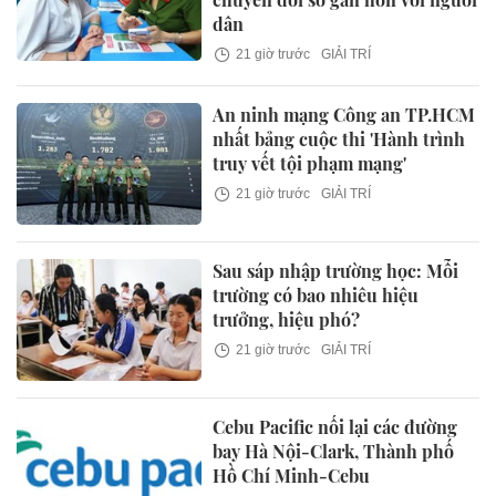
dân
21 giờ trước
GIẢI TRÍ
An ninh mạng Công an TP.HCM
nhất bảng cuộc thi 'Hành trình
truy vết tội phạm mạng'
21 giờ trước
GIẢI TRÍ
Sau sáp nhập trường học: Mỗi
trường có bao nhiêu hiệu
trưởng, hiệu phó?
21 giờ trước
GIẢI TRÍ
Cebu Pacific nối lại các đường
bay Hà Nội-Clark, Thành phố
Hồ Chí Minh-Cebu