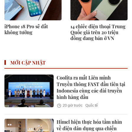
iPhone 18 Pro sẽ đắt
14 chiếc điện thoại Trung
không tưởng
Quốc giá trên 20 triệu
đồng đang bán ở VN
MỚI CẬP NHẬT
Coolita ra mắt Liên minh
Truyền thông FAST đầu tiên tại
Indonesia cùng các đài truyền
hình hàng đầu
20 giờ trước
Quốc tế
Himel hiện thực hóa tầm nhìn
về điện dân dụng qua chiến