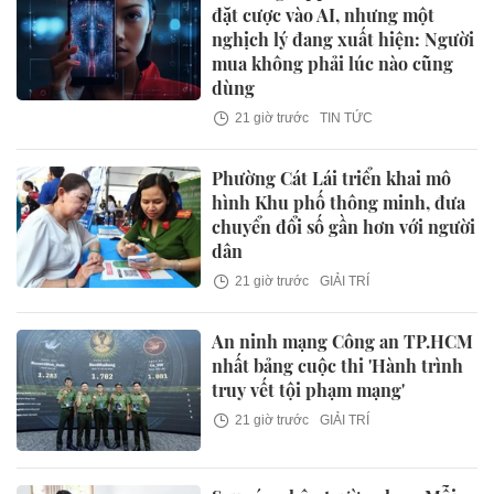
đặt cược vào AI, nhưng một
nghịch lý đang xuất hiện: Người
mua không phải lúc nào cũng
dùng
21 giờ trước
TIN TỨC
Phường Cát Lái triển khai mô
hình Khu phố thông minh, đưa
chuyển đổi số gần hơn với người
dân
21 giờ trước
GIẢI TRÍ
An ninh mạng Công an TP.HCM
nhất bảng cuộc thi 'Hành trình
truy vết tội phạm mạng'
21 giờ trước
GIẢI TRÍ