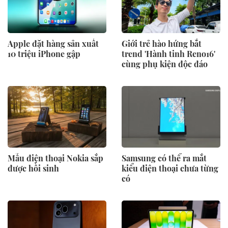
Apple đặt hàng sản xuất
Giới trẻ hào hứng bắt
10 triệu iPhone gập
trend 'Hành tinh Reno16'
cùng phụ kiện độc đáo
Mẫu điện thoại Nokia sắp
Samsung có thể ra mắt
được hồi sinh
kiểu điện thoại chưa từng
có