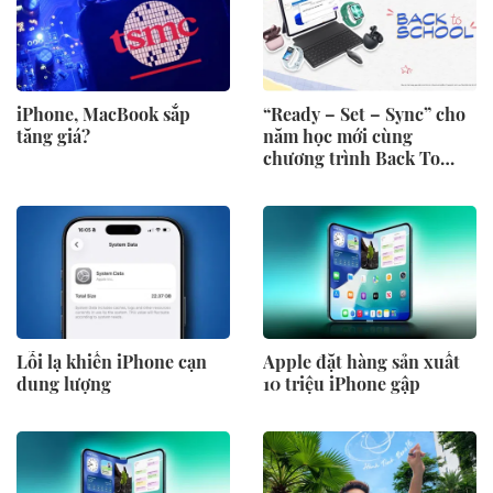
iPhone, MacBook sắp
“Ready – Set – Sync” cho
tăng giá?
năm học mới cùng
chương trình Back To
School 2026 của Huawei
Lỗi lạ khiến iPhone cạn
Apple đặt hàng sản xuất
dung lượng
10 triệu iPhone gập