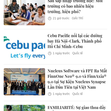
Sau sáp nhập trường học: Mỗi
trường có bao nhiêu hiệu
trưởng, hiệu phó?
21 giờ trước
GIẢI TRÍ
Cebu Pacific nối lại các đường
bay Hà Nội-Clark, Thành phố
Hồ Chí Minh-Cebu
1 ngày trước
Quốc tế
Nucleus Software và FPT Ra Mắt
FinnOne Neo® 9.0 và FinnAxia®
9.0 tại Sự Kiện Nucleus Synapse
Lần Đầu Tiên tại Việt Nam
1 ngày trước
Quốc tế
FAMILIARITÉ: Sự giao thoa đầy