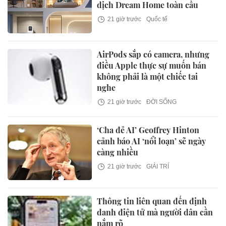
dịch Dream Home toàn cầu
21 giờ trước
Quốc tế
AirPods sắp có camera, nhưng
điều Apple thực sự muốn bán
không phải là một chiếc tai
nghe
21 giờ trước
ĐỜI SỐNG
‘Cha đẻ AI’ Geoffrey Hinton
cảnh báo AI ‘nổi loạn’ sẽ ngày
càng nhiều
21 giờ trước
GIẢI TRÍ
Thông tin liên quan đến định
danh điện tử mà người dân cần
nắm rõ