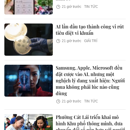
21 giờ trước
TIN TỨC
AI lần đầu tạo thành công vi rút
tiêu diệt vi khuẩn
21 giờ trước
GIẢI TRÍ
Samsung, Apple, Microsoft đều
đặt cược vào AI, nhưng một
nghịch lý đang xuất hiện: Người
mua không phải lúc nào cũng
dùng
21 giờ trước
TIN TỨC
Phường Cát Lái triển khai mô
hình Khu phố thông minh, đưa
chuyển đổi số gần hơn với người