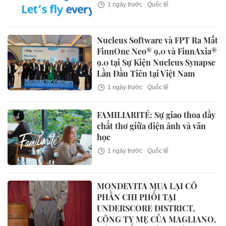
1 ngày trước
Quốc tế
Nucleus Software và FPT Ra Mắt
FinnOne Neo® 9.0 và FinnAxia®
9.0 tại Sự Kiện Nucleus Synapse
Lần Đầu Tiên tại Việt Nam
1 ngày trước
Quốc tế
FAMILIARITÉ: Sự giao thoa đầy
chất thơ giữa điện ảnh và văn
học
1 ngày trước
Quốc tế
MONDEVITA MUA LẠI CỔ
PHẦN CHI PHỐI TẠI
UNDERSCORE DISTRICT,
CÔNG TY MẸ CỦA MAGLIANO,