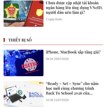
Chưa được cập nhật tài khoản
ngân hàng lên ứng dụng VNeID,
người dân nên làm gì?
2 ngày trước
THIẾT BỊ SỐ
iPhone, MacBook sắp tăng giá?
08:34 25/07/2026
“Ready – Set – Sync” cho năm
học mới cùng chương trình
Back To School 2026 của
Huawei
10:36 21/07/2026