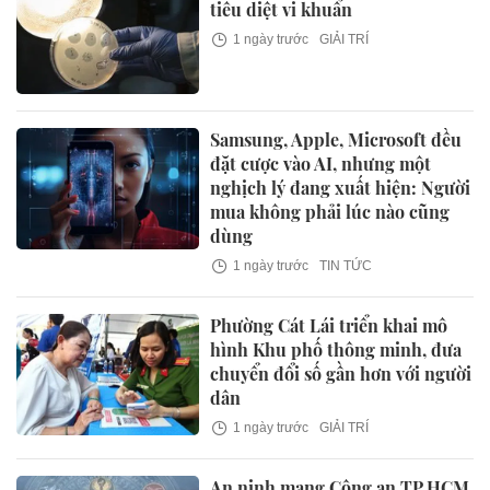
tiêu diệt vi khuẩn
1 ngày trước
GIẢI TRÍ
Samsung, Apple, Microsoft đều
đặt cược vào AI, nhưng một
nghịch lý đang xuất hiện: Người
mua không phải lúc nào cũng
dùng
1 ngày trước
TIN TỨC
Phường Cát Lái triển khai mô
hình Khu phố thông minh, đưa
chuyển đổi số gần hơn với người
dân
1 ngày trước
GIẢI TRÍ
An ninh mạng Công an TP.HCM