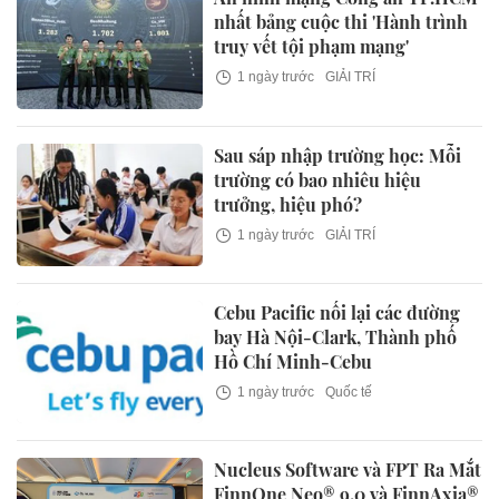
nhất bảng cuộc thi 'Hành trình
truy vết tội phạm mạng'
1 ngày trước
GIẢI TRÍ
Sau sáp nhập trường học: Mỗi
trường có bao nhiêu hiệu
trưởng, hiệu phó?
1 ngày trước
GIẢI TRÍ
Cebu Pacific nối lại các đường
bay Hà Nội-Clark, Thành phố
Hồ Chí Minh-Cebu
1 ngày trước
Quốc tế
Nucleus Software và FPT Ra Mắt
FinnOne Neo® 9.0 và FinnAxia®