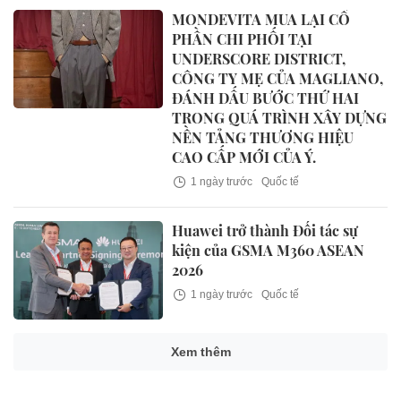
MONDEVITA MUA LẠI CỔ
PHẦN CHI PHỐI TẠI
UNDERSCORE DISTRICT,
CÔNG TY MẸ CỦA MAGLIANO,
ĐÁNH DẤU BƯỚC THỨ HAI
TRONG QUÁ TRÌNH XÂY DỰNG
NỀN TẢNG THƯƠNG HIỆU
CAO CẤP MỚI CỦA Ý.
1 ngày trước
Quốc tế
Huawei trở thành Đối tác sự
kiện của GSMA M360 ASEAN
2026
1 ngày trước
Quốc tế
Xem thêm