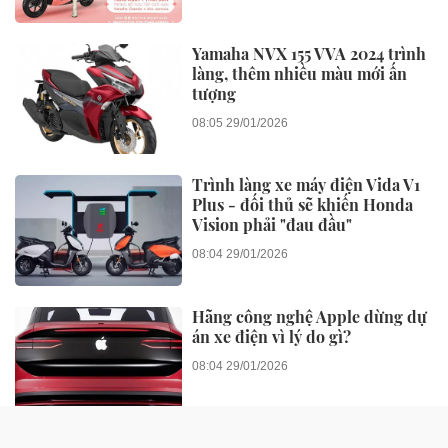
Yamaha NVX 155 VVA 2024 trình
làng, thêm nhiều màu mới ấn
tượng
08:05 29/01/2026
Trình làng xe máy điện Vida V1
Plus - đối thủ sẽ khiến Honda
Vision phải "đau đầu"
08:04 29/01/2026
Hãng công nghệ Apple dừng dự
án xe điện vì lý do gì?
08:04 29/01/2026