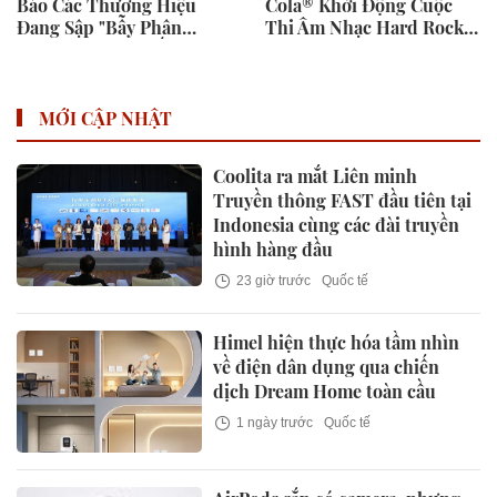
Báo Các Thương Hiệu
Cola® Khởi Động Cuộc
Đang Sập "Bẫy Phân
Thi Âm Nhạc Hard Rock
Mảnh Dữ Liệu" Tốn Kém
Rising dành cho các Nghệ
Sĩ Trẻ Triển Vọng
MỚI CẬP NHẬT
Coolita ra mắt Liên minh
Truyền thông FAST đầu tiên tại
Indonesia cùng các đài truyền
hình hàng đầu
23 giờ trước
Quốc tế
Himel hiện thực hóa tầm nhìn
về điện dân dụng qua chiến
dịch Dream Home toàn cầu
1 ngày trước
Quốc tế