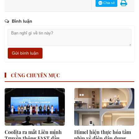
Chia sẻ
Bình luận
Gửi bình luận
CÙNG CHUYÊN MỤC
Coolita ra mắt Liên minh
Himel hiện thực hóa tầm
Truyền thông FAST đầu
nhìn về điện dân dụng