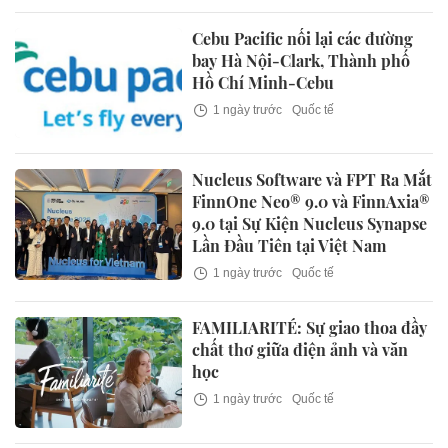
Cebu Pacific nối lại các đường
bay Hà Nội-Clark, Thành phố
Hồ Chí Minh-Cebu
1 ngày trước
Quốc tế
Nucleus Software và FPT Ra Mắt
FinnOne Neo® 9.0 và FinnAxia®
9.0 tại Sự Kiện Nucleus Synapse
Lần Đầu Tiên tại Việt Nam
1 ngày trước
Quốc tế
FAMILIARITÉ: Sự giao thoa đầy
chất thơ giữa điện ảnh và văn
học
1 ngày trước
Quốc tế