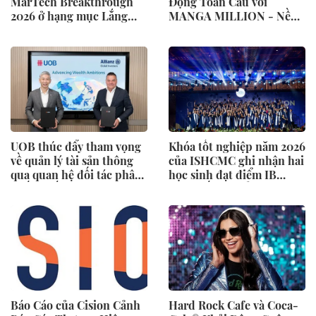
MarTech Breakthrough
Động Toàn Cầu với
2026 ở hạng mục Lắng
MANGA MILLION - Nền
Nghe Mạng Xã Hội, Phân
Tảng Manga (Truyện
Phối Thông Cáo Báo Chí
Tranh Nhật Bản) Hỗ Trợ
và Tối Ưu Hóa Công Cụ
100 Ngôn Ngữ
Trả Lời (AEO)
UOB thúc đẩy tham vọng
Khóa tốt nghiệp năm 2026
về quản lý tài sản thông
của ISHCMC ghi nhận hai
qua quan hệ đối tác phân
học sinh đạt điểm IB
phối chiến lược với
tuyệt đối và điểm trung
Allianz Global Investors
bình toàn khóa đạt 34,5
Báo Cáo của Cision Cảnh
Hard Rock Cafe và Coca-