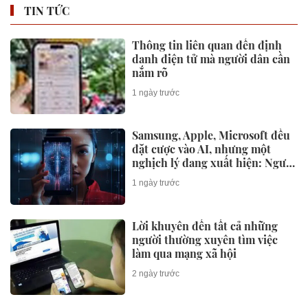
TIN TỨC
Thông tin liên quan đến định
danh điện tử mà người dân cần
nắm rõ
1 ngày trước
Samsung, Apple, Microsoft đều
đặt cược vào AI, nhưng một
nghịch lý đang xuất hiện: Người
mua không phải lúc nào cũng
1 ngày trước
dùng
Lời khuyên đến tất cả những
người thường xuyên tìm việc
làm qua mạng xã hội
2 ngày trước