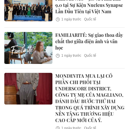
9.0 tại Sự Kiện Nucleus Synapse
Lần Đầu Tiên tại Việt Nam
1 ngày trước
Quốc tế
FAMILIARITÉ: Sự giao thoa đầy
chất thơ giữa điện ảnh và văn
học
1 ngày trước
Quốc tế
MONDEVITA MUA LẠI CỔ
PHẦN CHI PHỐI TẠI
UNDERSCORE DISTRICT,
CÔNG TY MẸ CỦA MAGLIANO,
ĐÁNH DẤU BƯỚC THỨ HAI
TRONG QUÁ TRÌNH XÂY DỰNG
NỀN TẢNG THƯƠNG HIỆU
CAO CẤP MỚI CỦA Ý.
1 ngày trước
Quốc tế