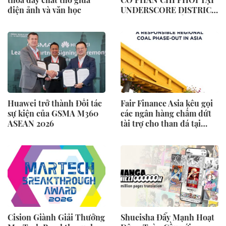
điện ảnh và văn học
UNDERSCORE DISTRICT,
CÔNG TY MẸ CỦA
MAGLIANO, ĐÁNH DẤU
BƯỚC THỨ HAI TRONG
QUÁ TRÌNH XÂY DỰNG
NỀN TẢNG THƯƠNG
HIỆU CAO CẤP MỚI CỦA
Ý.
Huawei trở thành Đối tác
Fair Finance Asia kêu gọi
sự kiện của GSMA M360
các ngân hàng chấm dứt
ASEAN 2026
tài trợ cho than đá tại
ASEAN và tăng cường các
biện pháp bảo vệ xã hội
Cision Giành Giải Thưởng
Shueisha Đẩy Mạnh Hoạt