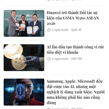
Huawei trở thành Đối tác sự
kiện của GSMA M360 ASEAN
2026
1 ngày trước
Quốc tế
AI lần đầu tạo thành công vi rút
tiêu diệt vi khuẩn
1 ngày trước
GIẢI TRÍ
Samsung, Apple, Microsoft đều
đặt cược vào AI, nhưng một
nghịch lý đang xuất hiện: Người
mua không phải lúc nào cũng
dùng