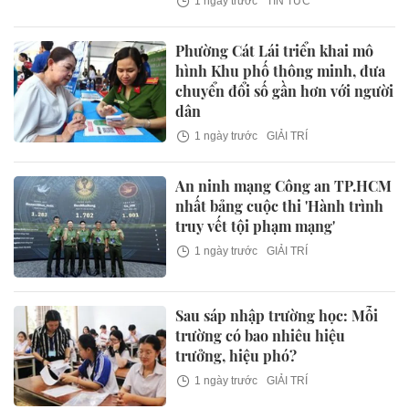
1 ngày trước
TIN TỨC
Phường Cát Lái triển khai mô
hình Khu phố thông minh, đưa
chuyển đổi số gần hơn với người
dân
1 ngày trước
GIẢI TRÍ
An ninh mạng Công an TP.HCM
nhất bảng cuộc thi 'Hành trình
truy vết tội phạm mạng'
1 ngày trước
GIẢI TRÍ
Sau sáp nhập trường học: Mỗi
trường có bao nhiêu hiệu
trưởng, hiệu phó?
1 ngày trước
GIẢI TRÍ