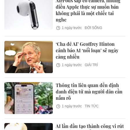
AirPods sắp có camera, nhưng
điều Apple thực sự muốn bán
không phải là một chiếc tai
nghe
1 ngày trước
ĐỜI SỐNG
‘Cha đẻ AI’ Geoffrey Hinton
cảnh báo AI ‘nổi loạn’ sẽ ngày
càng nhiều
1 ngày trước
GIẢI TRÍ
Thông tin liên quan đến định
danh điện tử mà người dân cần
nắm rõ
1 ngày trước
TIN TỨC
AI lần đầu tạo thành công vi rút