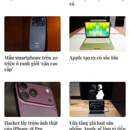
có
Mẫu smartphone trên 20
Apple tạo ra cú sốc lớn
triệu ở ranh giới ‘cận cao
cấp’
Hacker lấy trộm ảnh thật
Vừa tăng giá loạt sản
của iPhone 18 Pro
phẩm, Apple sẽ làm gì tiếp