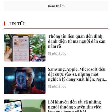
Xem thêm
TIN TỨC
Thông tin liên quan đến định
danh điện tử mà người dân cần
nắm rõ
33 phút trước
Samsung, Apple, Microsoft đều
đặt cược vào AI, nhưng một
nghịch lý đang xuất hiện: Người
mua không phải lúc nào cũng
33 phút trước
dùng
Lời khuyên đến tất cả những
người thường xuyên tìm việc
làm qua mạng xã hội