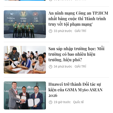
An ninh mạng Công an TP.HCM
nhất bảng cuộc thi 'Hành trình
truy vết tội phạm mạng'
33 phút trước
GIẢI TRÍ
Sau sáp nhập trường học: Mỗi
trường có bao nhiêu hiệu
trưởng, hiệu phó?
34 phút trước
GIẢI TRÍ
Huawei trở thành Đối tác sự
kiện của GSMA M360 ASEAN
2026
19 giờ trước
Quốc tế