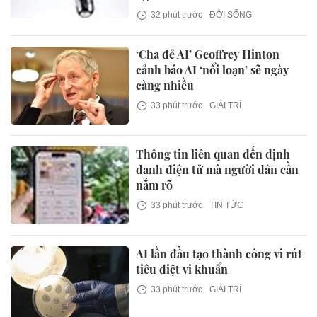
32 phút trước
ĐỜI SỐNG
‘Cha đẻ AI’ Geoffrey Hinton
cảnh báo AI ‘nổi loạn’ sẽ ngày
càng nhiều
33 phút trước
GIẢI TRÍ
Thông tin liên quan đến định
danh điện tử mà người dân cần
nắm rõ
33 phút trước
TIN TỨC
AI lần đầu tạo thành công vi rút
tiêu diệt vi khuẩn
33 phút trước
GIẢI TRÍ