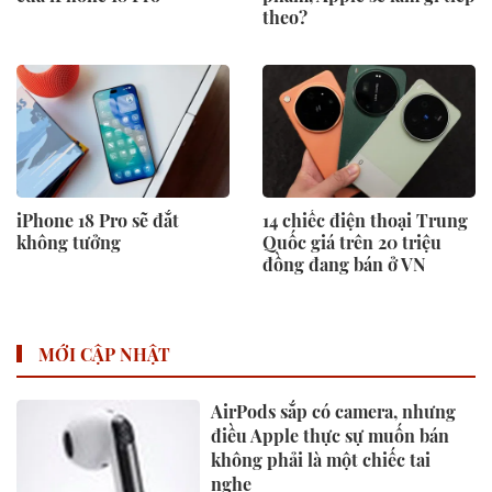
theo?
iPhone 18 Pro sẽ đắt
14 chiếc điện thoại Trung
không tưởng
Quốc giá trên 20 triệu
đồng đang bán ở VN
MỚI CẬP NHẬT
AirPods sắp có camera, nhưng
điều Apple thực sự muốn bán
không phải là một chiếc tai
nghe