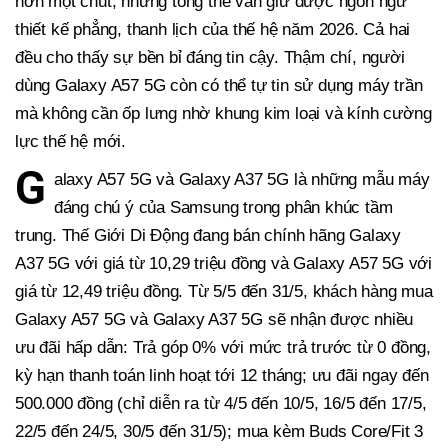
hơn một chút, nhưng tổng thể vẫn giữ được ngôn ngữ
thiết kế phẳng, thanh lịch của thế hệ năm 2026. Cả hai
đều cho thấy sự bền bỉ đáng tin cậy. Thậm chí, người
dùng Galaxy A57 5G còn có thể tự tin sử dụng máy trần
mà không cần ốp lưng nhờ khung kim loại và kính cường
lực thế hệ mới.
G
alaxy A57 5G và Galaxy A37 5G là những mẫu máy
đáng chú ý của Samsung trong phân khúc tầm
trung. Thế Giới Di Động đang bán chính hãng Galaxy
A37 5G với giá từ 10,29 triệu đồng và Galaxy A57 5G với
giá từ 12,49 triệu đồng. Từ 5/5 đến 31/5, khách hàng mua
Galaxy A57 5G và Galaxy A37 5G sẽ nhận được nhiều
ưu đãi hấp dẫn: Trả góp 0% với mức trả trước từ 0 đồng,
kỳ hạn thanh toán linh hoạt tới 12 tháng; ưu đãi ngay đến
500.000 đồng (chỉ diễn ra từ 4/5 đến 10/5, 16/5 đến 17/5,
22/5 đến 24/5, 30/5 đến 31/5); mua kèm Buds Core/Fit 3