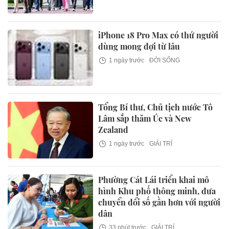
iPhone 18 Pro Max có thứ người
dùng mong đợi từ lâu
1 ngày trước
ĐỜI SỐNG
Tổng Bí thư, Chủ tịch nước Tô
Lâm sắp thăm Úc và New
Zealand
1 ngày trước
GIẢI TRÍ
Phường Cát Lái triển khai mô
hình Khu phố thông minh, đưa
chuyển đổi số gần hơn với người
dân
33 phút trước
GIẢI TRÍ