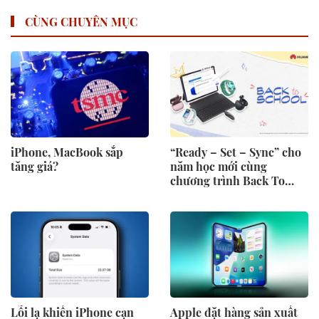
CÙNG CHUYÊN MỤC
iPhone, MacBook sắp
“Ready – Set – Sync” cho
tăng giá?
năm học mới cùng
chương trình Back To
School 2026 của Huawei
Lỗi lạ khiến iPhone cạn
Apple đặt hàng sản xuất