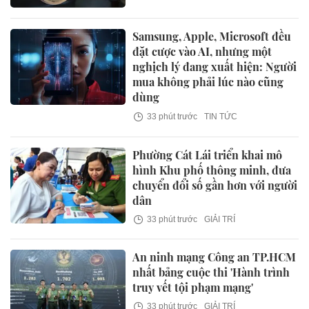
Samsung, Apple, Microsoft đều
đặt cược vào AI, nhưng một
nghịch lý đang xuất hiện: Người
mua không phải lúc nào cũng
dùng
33 phút trước
TIN TỨC
Phường Cát Lái triển khai mô
hình Khu phố thông minh, đưa
chuyển đổi số gần hơn với người
dân
33 phút trước
GIẢI TRÍ
An ninh mạng Công an TP.HCM
nhất bảng cuộc thi 'Hành trình
truy vết tội phạm mạng'
33 phút trước
GIẢI TRÍ