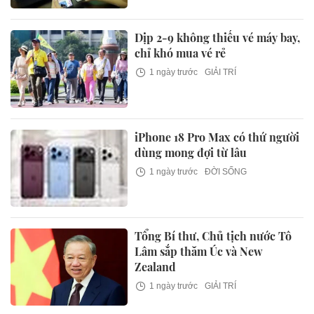
Dịp 2-9 không thiếu vé máy bay,
chỉ khó mua vé rẻ
1 ngày trước
GIẢI TRÍ
iPhone 18 Pro Max có thứ người
dùng mong đợi từ lâu
1 ngày trước
ĐỜI SỐNG
Tổng Bí thư, Chủ tịch nước Tô
Lâm sắp thăm Úc và New
Zealand
1 ngày trước
GIẢI TRÍ