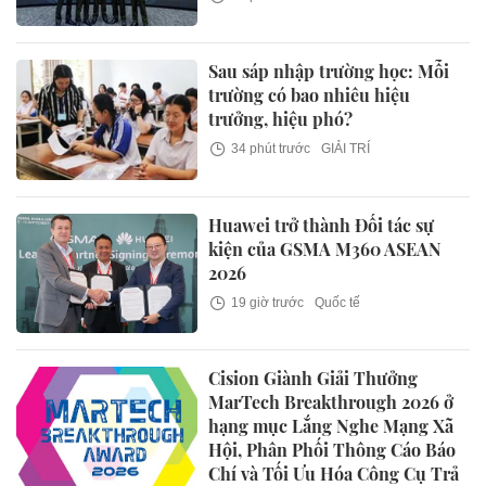
Sau sáp nhập trường học: Mỗi
trường có bao nhiêu hiệu
trưởng, hiệu phó?
34 phút trước
GIẢI TRÍ
Huawei trở thành Đối tác sự
kiện của GSMA M360 ASEAN
2026
19 giờ trước
Quốc tế
Cision Giành Giải Thưởng
MarTech Breakthrough 2026 ở
hạng mục Lắng Nghe Mạng Xã
Hội, Phân Phối Thông Cáo Báo
Chí và Tối Ưu Hóa Công Cụ Trả