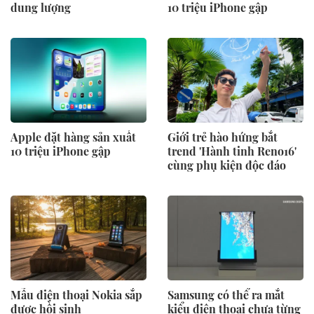
dung lượng
10 triệu iPhone gập
Apple đặt hàng sản xuất
Giới trẻ hào hứng bắt
10 triệu iPhone gập
trend 'Hành tinh Reno16'
cùng phụ kiện độc đáo
Mẫu điện thoại Nokia sắp
Samsung có thể ra mắt
được hồi sinh
kiểu điện thoại chưa từng