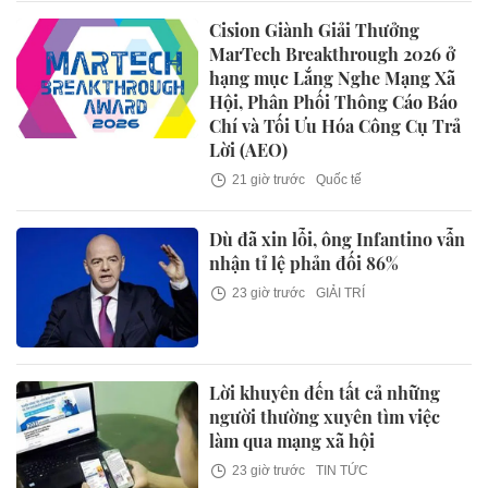
Cision Giành Giải Thưởng
MarTech Breakthrough 2026 ở
hạng mục Lắng Nghe Mạng Xã
Hội, Phân Phối Thông Cáo Báo
Chí và Tối Ưu Hóa Công Cụ Trả
Lời (AEO)
21 giờ trước
Quốc tế
Dù đã xin lỗi, ông Infantino vẫn
nhận tỉ lệ phản đối 86%
23 giờ trước
GIẢI TRÍ
Lời khuyên đến tất cả những
người thường xuyên tìm việc
làm qua mạng xã hội
23 giờ trước
TIN TỨC