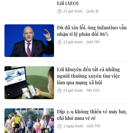
Lời (AEO)
21 giờ trước
Quốc tế
Dù đã xin lỗi, ông Infantino vẫn
nhận tỉ lệ phản đối 86%
23 giờ trước
GIẢI TRÍ
Lời khuyên đến tất cả những
người thường xuyên tìm việc
làm qua mạng xã hội
23 giờ trước
TIN TỨC
Dịp 2-9 không thiếu vé máy bay,
chỉ khó mua vé rẻ
1 ngày trước
GIẢI TRÍ