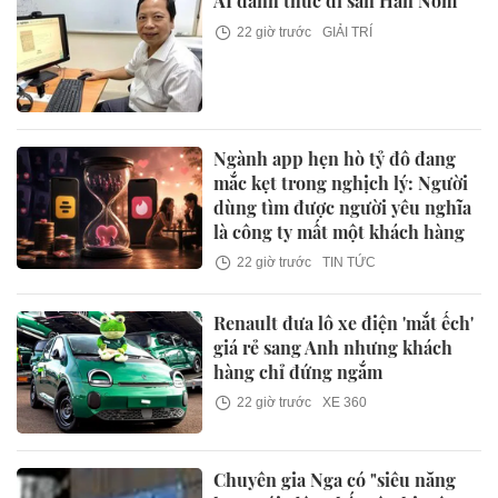
AI đánh thức di sản Hán Nôm
22 giờ trước
GIẢI TRÍ
Ngành app hẹn hò tỷ đô đang
mắc kẹt trong nghịch lý: Người
dùng tìm được người yêu nghĩa
là công ty mất một khách hàng
22 giờ trước
TIN TỨC
Renault đưa lô xe điện 'mắt ếch'
giá rẻ sang Anh nhưng khách
hàng chỉ đứng ngắm
22 giờ trước
XE 360
Chuyên gia Nga có "siêu năng