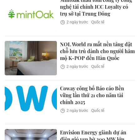
nghệ tài chính ICC Loyalty có
trụ sở tại Trung Đông
2 ngày trước
Quốc tế
NOL World ra mắt nền tảng đặt
chỗ lưu trú dành cho người hâm
mộ K-POP đến Hàn Quốc
2 ngày trước
Quốc tế
Coway công bố Báo cáo Bền
vững lần thứ 21 cho năm tài
chính 2025
2 ngày trước
Quốc tế
Envision Energy giành dự án
điện gió ven bờ 200 MW lớn