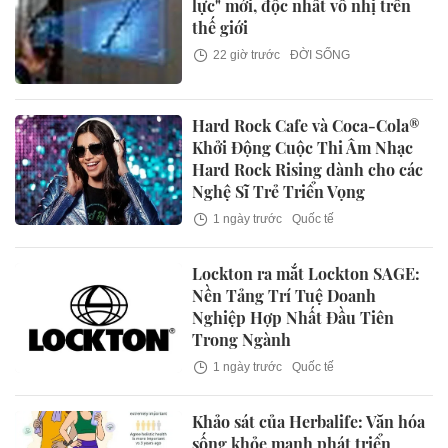
lực" mới, độc nhất vô nhị trên
thế giới
22 giờ trước
ĐỜI SỐNG
Hard Rock Cafe và Coca-Cola®
Khởi Động Cuộc Thi Âm Nhạc
Hard Rock Rising dành cho các
Nghệ Sĩ Trẻ Triển Vọng
1 ngày trước
Quốc tế
Lockton ra mắt Lockton SAGE:
Nền Tảng Trí Tuệ Doanh
Nghiệp Hợp Nhất Đầu Tiên
Trong Ngành
1 ngày trước
Quốc tế
Khảo sát của Herbalife: Văn hóa
sống khỏe mạnh phát triển