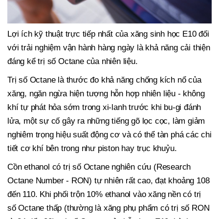
Lợi ích kỹ thuật trực tiếp nhất của xăng sinh học E10 đối
với trải nghiệm vận hành hàng ngày là khả năng cải thiện
đáng kể trị số Octane của nhiên liệu.
Trị số Octane là thước đo khả năng chống kích nổ của
xăng, ngăn ngừa hiện tượng hỗn hợp nhiên liệu - không
khí tự phát hỏa sớm trong xi-lanh trước khi bu-gi đánh
lửa, một sự cố gây ra những tiếng gõ lọc cọc, làm giảm
nghiêm trọng hiệu suất động cơ và có thể tàn phá các chi
tiết cơ khí bên trong như piston hay trục khuỷu.
Cồn ethanol có trị số Octane nghiên cứu (Research
Octane Number - RON) tự nhiên rất cao, đạt khoảng 108
đến 110. Khi phối trộn 10% ethanol vào xăng nền có trị
số Octane thấp (thường là xăng phụ phẩm có trị số RON