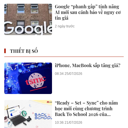
Google “phanh gấp” tính năng
AI mới sau cảnh báo về nguy cơ
tin giả
2 ngày trước
THIẾT BỊ SỐ
iPhone, MacBook sắp tăng giá?
08:34 25/07/2026
“Ready – Set – Sync” cho năm
học mới cùng chương trình
Back To School 2026 của
Huawei
10:36 21/07/2026