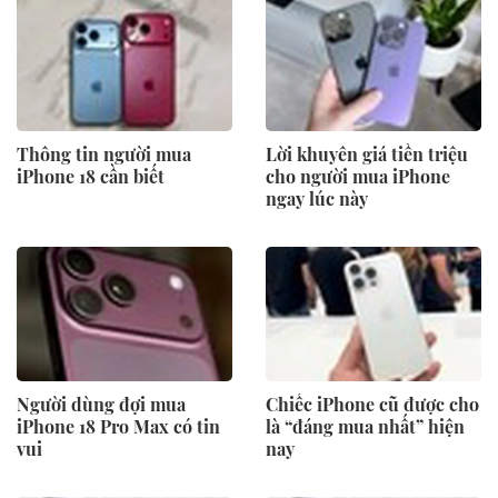
Thông tin người mua
Lời khuyên giá tiền triệu
iPhone 18 cần biết
cho người mua iPhone
ngay lúc này
Người dùng đợi mua
Chiếc iPhone cũ được cho
iPhone 18 Pro Max có tin
là “đáng mua nhất” hiện
vui
nay