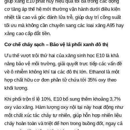
giúp xăng E10 phát huy hiệu quả tối đa trong các động
cơ tăng áp thế hệ mới thường vận hành dưới điều kiện
nhiệt tải cao và góc đánh lửa trễ, giúp duy trì công suất
tối ưu mà không cần chuyển sang các loại xăng A95 hay
xăng cao cấp đắt tiền.
Cơ chế cháy sạch – Bảo vệ lá phổi xanh đô thị
Ưu thế vượt trội thứ hai của xăng sinh học E10 là khả
năng bảo vệ môi trường, giải quyết trực tiếp các vấn đề
về ô nhiễm không khí tại các đô thị lớn. Ethanol là một
hợp chất hữu cơ đơn phân tử chứa tới 35% oxy theo
khối lượng.
Khi phối trộn tỉ lệ 10%, E10 bổ sung thêm khoảng 3,7%
oxy vào xăng. Hàm lượng oxy nội tại này hoạt động như
một chất xúc tác cháy tự nhiên, giúp hỗn hợp nhiên liệu
cháy hoàn toàn và triệt để hơn trong buồng đốt, ngay cả