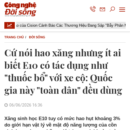
 của Cision Cảnh Báo Các Thương Hiệu Đang Sập "Bẫy Phân Mảnh Dữ Liệu
TRANG CHỦ
ĐỜI SỐNG
Cứ nói hao xăng nhưng ít ai
biết E10 có tác dụng như
"thuốc bổ" với xe cộ: Quốc
gia này "toàn dân" đều dùng
06/06/2026 16:36
Xăng sinh học E10 tuy có mức hao hụt khoảng 3%
do giới hạn vật lý về mật độ năng lượng của cồn