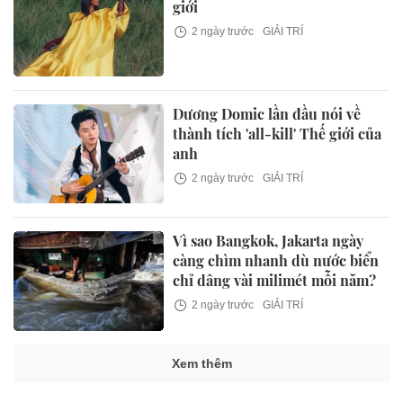
giới
2 ngày trước
GIẢI TRÍ
Dương Domic lần đầu nói về
thành tích 'all-kill' Thế giới của
anh
2 ngày trước
GIẢI TRÍ
Vì sao Bangkok, Jakarta ngày
càng chìm nhanh dù nước biển
chỉ dâng vài milimét mỗi năm?
2 ngày trước
GIẢI TRÍ
Xem thêm