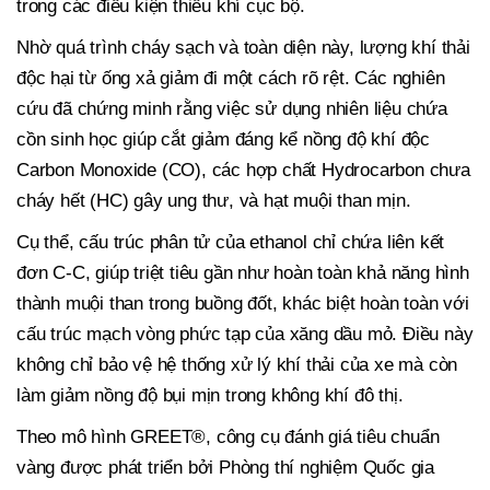
trong các điều kiện thiếu khí cục bộ.
Nhờ quá trình cháy sạch và toàn diện này, lượng khí thải
độc hại từ ống xả giảm đi một cách rõ rệt. Các nghiên
cứu đã chứng minh rằng việc sử dụng nhiên liệu chứa
cồn sinh học giúp cắt giảm đáng kể nồng độ khí độc
Carbon Monoxide (CO), các hợp chất Hydrocarbon chưa
cháy hết (HC) gây ung thư, và hạt muội than mịn.
Cụ thể, cấu trúc phân tử của ethanol chỉ chứa liên kết
đơn C-C, giúp triệt tiêu gần như hoàn toàn khả năng hình
thành muội than trong buồng đốt, khác biệt hoàn toàn với
cấu trúc mạch vòng phức tạp của xăng dầu mỏ. Điều này
không chỉ bảo vệ hệ thống xử lý khí thải của xe mà còn
làm giảm nồng độ bụi mịn trong không khí đô thị.
Theo mô hình GREET®, công cụ đánh giá tiêu chuẩn
vàng được phát triển bởi Phòng thí nghiệm Quốc gia