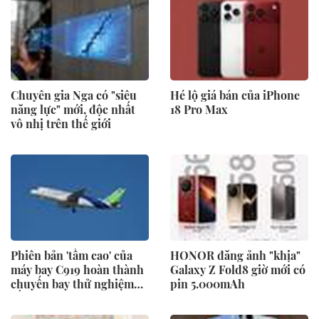
Chuyên gia Nga có "siêu
Hé lộ giá bán của iPhone
năng lực" mới, độc nhất
18 Pro Max
vô nhị trên thế giới
Phiên bản 'tầm cao' của
HONOR đăng ảnh "khịa"
máy bay C919 hoàn thành
Galaxy Z Fold8 giờ mới có
chuyến bay thử nghiệm
pin 5.000mAh
đầu tiên