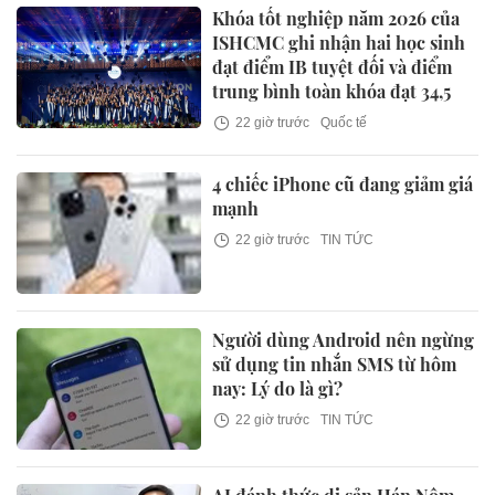
Khóa tốt nghiệp năm 2026 của
ISHCMC ghi nhận hai học sinh
đạt điểm IB tuyệt đối và điểm
trung bình toàn khóa đạt 34,5
22 giờ trước
Quốc tế
4 chiếc iPhone cũ đang giảm giá
mạnh
22 giờ trước
TIN TỨC
Người dùng Android nên ngừng
sử dụng tin nhắn SMS từ hôm
nay: Lý do là gì?
22 giờ trước
TIN TỨC