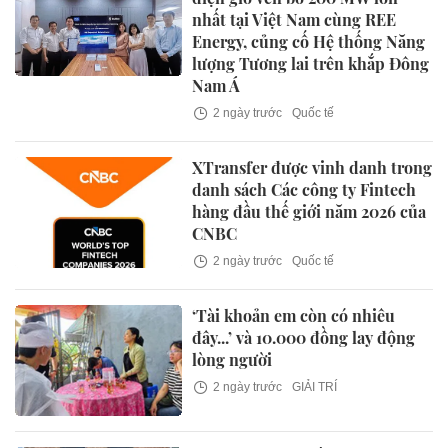
nhất tại Việt Nam cùng REE
Energy, củng cố Hệ thống Năng
lượng Tương lai trên khắp Đông
Nam Á
2 ngày trước
Quốc tế
XTransfer được vinh danh trong
danh sách Các công ty Fintech
hàng đầu thế giới năm 2026 của
CNBC
2 ngày trước
Quốc tế
‘Tài khoản em còn có nhiêu
đây...’ và 10.000 đồng lay động
lòng người
2 ngày trước
GIẢI TRÍ