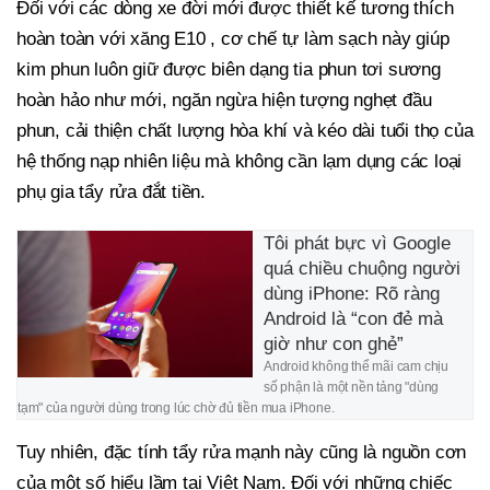
Đối với các dòng xe đời mới được thiết kế tương thích
hoàn toàn với xăng E10 , cơ chế tự làm sạch này giúp
kim phun luôn giữ được biên dạng tia phun tơi sương
hoàn hảo như mới, ngăn ngừa hiện tượng nghẹt đầu
phun, cải thiện chất lượng hòa khí và kéo dài tuổi thọ của
hệ thống nạp nhiên liệu mà không cần lạm dụng các loại
phụ gia tẩy rửa đắt tiền.
Tôi phát bực vì Google
quá chiều chuộng người
dùng iPhone: Rõ ràng
Android là “con đẻ mà
giờ như con ghẻ”
Android không thể mãi cam chịu
số phận là một nền tảng "dùng
tạm" của người dùng trong lúc chờ đủ tiền mua iPhone.
Tuy nhiên, đặc tính tẩy rửa mạnh này cũng là nguồn cơn
của một số hiểu lầm tại Việt Nam. Đối với những chiếc