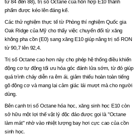
từ 84 đến 88), trị số Octane của hỗn hợp E10 thành
phẩm được kéo lên đáng kể.
Các thử nghiệm thực tế từ Phòng thí nghiệm Quốc gia
Oak Ridge của Mỹ cho thấy việc chuyển đổi từ xăng
không pha cồn (E0) sang xăng E10 giúp nâng trị số RON
từ 90,7 lên 92,4.
Trị số Octane cao hơn này cho phép hệ thống điều khiển
động cơ tự động tối ưu hóa góc đánh lửa sớm, từ đó giúp
quá trình cháy diễn ra êm ái, giảm thiểu hoàn toàn tiếng
gõ động cơ và mang lại cảm giác lái mượt mà cho người
dùng.
Bên cạnh trị số Octane hóa học, xăng sinh học E10 còn
sở hữu một lợi thế vật lý độc đáo được gọi là "Octane
làm mát" nhờ vào nhiệt lượng bay hơi cực cao của cồn
sinh học.