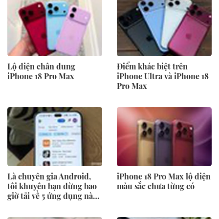
Lộ diện chân dung
Điểm khác biệt trên
iPhone 18 Pro Max
iPhone Ultra và iPhone 18
Pro Max
Là chuyên gia Android,
iPhone 18 Pro Max lộ diện
tôi khuyên bạn đừng bao
màu sắc chưa từng có
giờ tải về 5 ứng dụng này,
dù chúng đang đứng top
BXH