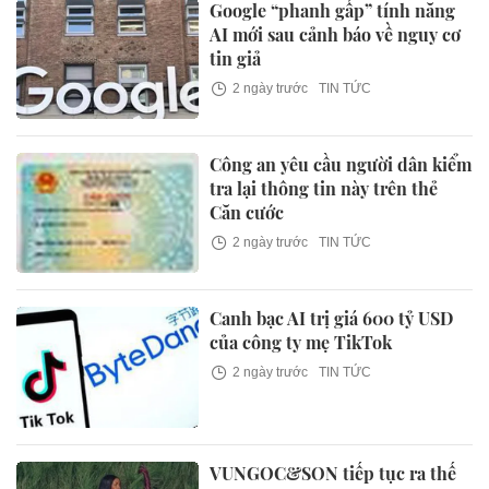
Google “phanh gấp” tính năng
AI mới sau cảnh báo về nguy cơ
tin giả
2 ngày trước
TIN TỨC
Công an yêu cầu người dân kiểm
tra lại thông tin này trên thẻ
Căn cước
2 ngày trước
TIN TỨC
Canh bạc AI trị giá 600 tỷ USD
của công ty mẹ TikTok
2 ngày trước
TIN TỨC
VUNGOC&SON tiếp tục ra thế