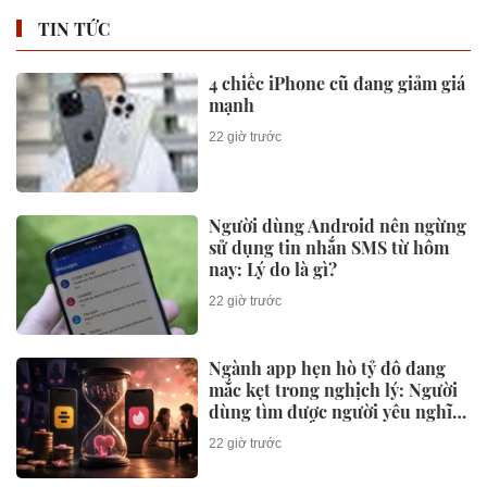
TIN TỨC
4 chiếc iPhone cũ đang giảm giá
mạnh
22 giờ trước
Người dùng Android nên ngừng
sử dụng tin nhắn SMS từ hôm
nay: Lý do là gì?
22 giờ trước
Ngành app hẹn hò tỷ đô đang
mắc kẹt trong nghịch lý: Người
dùng tìm được người yêu nghĩa
là công ty mất một khách hàng
22 giờ trước