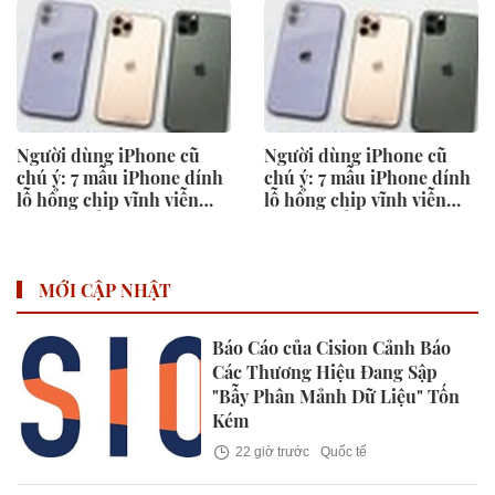
Người dùng iPhone cũ
Người dùng iPhone cũ
chú ý: 7 mẫu iPhone dính
chú ý: 7 mẫu iPhone dính
lỗ hổng chip vĩnh viễn
lỗ hổng chip vĩnh viễn
không thể sửa chữa
không thể sửa chữa
MỚI CẬP NHẬT
Báo Cáo của Cision Cảnh Báo
Các Thương Hiệu Đang Sập
"Bẫy Phân Mảnh Dữ Liệu" Tốn
Kém
22 giờ trước
Quốc tế