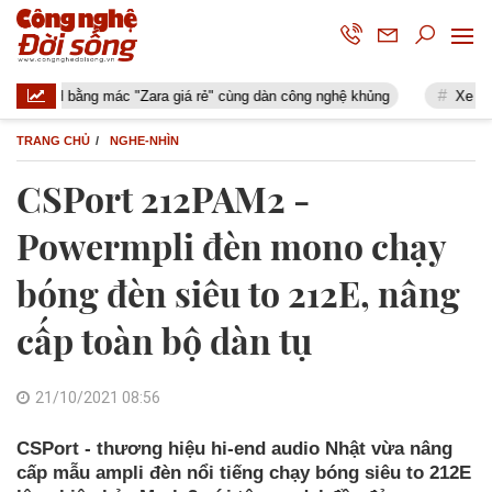
bằng mác "Zara giá rẻ" cùng dàn công nghệ khủng
Xe tay ga 250cc
TRANG CHỦ
NGHE-NHÌN
CSPort 212PAM2 -
Powermpli đèn mono chạy
bóng đèn siêu to 212E, nâng
cấp toàn bộ dàn tụ
21/10/2021 08:56
CSPort - thương hiệu hi-end audio Nhật vừa nâng
cấp mẫu ampli đèn nổi tiếng chạy bóng siêu to 212E