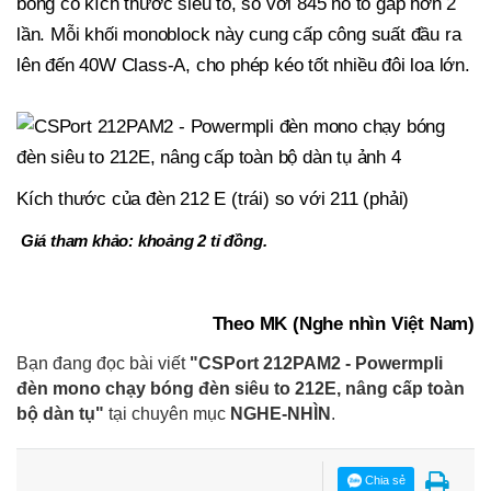
bóng có kích thước siêu to, so với 845 nó to gấp hơn 2
lần. Mỗi khối monoblock này cung cấp công suất đầu ra
lên đến 40W Class-A, cho phép kéo tốt nhiều đôi loa lớn.
Kích thước của đèn 212 E (trái) so với 211 (phải)
Giá tham khảo: khoảng 2 tỉ đồng.
Theo MK (Nghe nhìn Việt Nam)
Bạn đang đọc bài viết
"CSPort 212PAM2 - Powermpli
đèn mono chạy bóng đèn siêu to 212E, nâng cấp toàn
bộ dàn tụ"
tại chuyên mục
NGHE-NHÌN
.
Chia sẻ