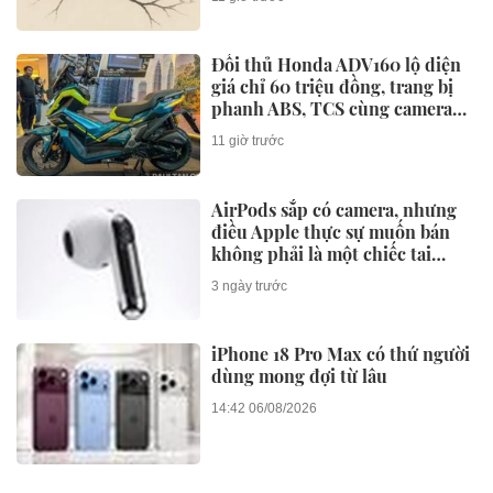
Lỗi lạ khiến iPhone cạn dung
lượng
21:05 09/07/2026
NGHE-NHÌN
Kinh nghiệm mua xe máy thông
minh và tiết kiệm dịp Tết 2024
08:01 01/02/2026
Yamaha NVX 155 VVA 2024 trình
làng, thêm nhiều màu mới ấn
tượng
08:05 29/01/2026