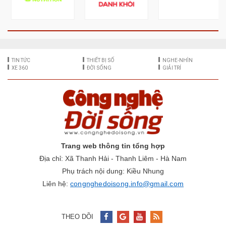
iPhone 18 Pro Max có thứ người
dùng mong đợi từ lâu
14:42 06/08/2026
GIẢI TRÍ
‘Cha đẻ AI’ Geoffrey Hinton
cảnh báo AI ‘nổi loạn’ sẽ ngày
càng nhiều
3 ngày trước
AI lần đầu tạo thành công vi rút
tiêu diệt vi khuẩn
3 ngày trước