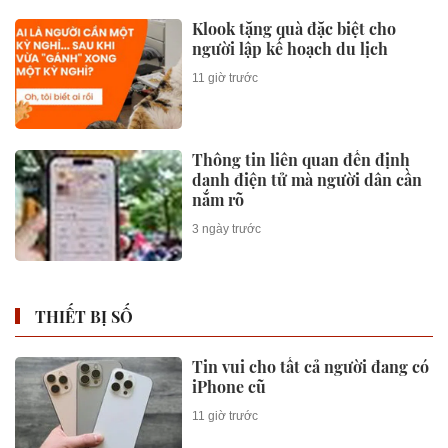
Các nhà ngoại giao tại Trung
Quốc khám phá di sản văn hóa
An Huy
20 giờ trước
Quốc tế
Coway công bố kết quả tài chính
quý II năm tài chính 2026
23 giờ trước
Quốc tế
Đại hội Bảo hiểm Nhân thọ
người Hoa Thế giới lần thứ 16 và
Hội nghị thường niên Giải
thưởng Rồng Quốc tế (IDA)
2026 được tổ chức trọng thể
1 ngày trước
Quốc tế