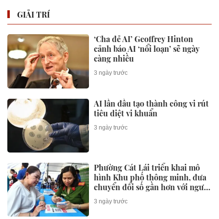
Trình làng xe máy điện Vida V1
Plus - đối thủ sẽ khiến Honda
Vision phải "đau đầu"
08:04 29/01/2026
Hãng công nghệ Apple dừng dự
án xe điện vì lý do gì?
08:04 29/01/2026
XE 360
Xe tay ga Tây Ban Nha thách
thức Honda SH bằng mác "Zara
giá rẻ" cùng dàn công nghệ