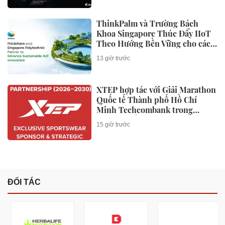
ĐỜI SỐNG
Bí mật rợn người trong bộ gen
nhân loại: 1% DNA của bạn đến
từ một loài người "bóng ma"
chưa từng được biết tới!
11 giờ trước
Đối thủ Honda ADV160 lộ diện
giá chỉ 60 triệu đồng, trang bị
phanh ABS, TCS cùng camera
hành trình cực xịn
11 giờ trước
AirPods sắp có camera, nhưng
điều Apple thực sự muốn bán
không phải là một chiếc tai
nghe
3 ngày trước