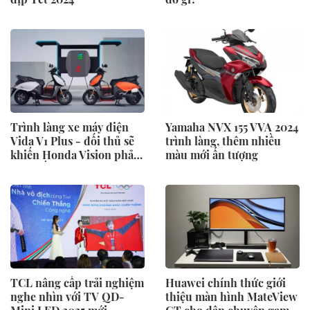
Trình làng xe máy điện
Yamaha NVX 155 VVA 2024
Vida V1 Plus - đối thủ sẽ
trình làng, thêm nhiều
khiến Honda Vision phải
màu mới ấn tượng
"đau đầu"
TCL nâng cấp trải nghiệm
Huawei chính thức giới
nghe nhìn với TV QD-
thiệu màn hình MateView