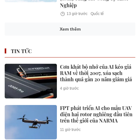
Nghiệp
13 giờ trước
Quốc tế
XTEP hợp tác với Giải Marathon
Quốc tế Thành phố Hồ Chí
Minh Techcombank trong
khuôn khổ liên minh chiến lược
5 năm nhằm phát triển cộng
đồng chạy bộ Việt Nam
15 giờ trước
Quốc tế
STARCARES cải tạo sân bóng rổ
tại Đại học Lagos, đồng hành
cùng thế hệ nhân viên y tế
tương lai
18 giờ trước
Quốc tế
Từ giấy Tuyên đến làng Tây Đệ: