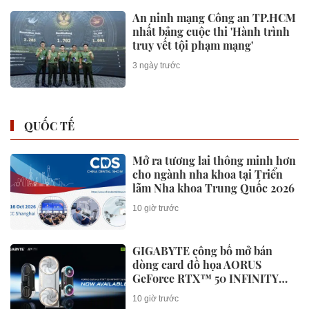
khủng
4 giờ trước
Xe tay ga 250cc trang bị radar
sóng milimet giá 58 triệu đe dọa
Honda SH160i tại Việt Nam
4 giờ trước
Công bố 10 DN ô tô nộp ngân
sách lớn nhất Việt Nam 2026: Ai
đã tạo nên gần 94.000 tỷ đồng?
4 giờ trước
Honda NC750X 2027 ra mắt với
cốp xe như tay ga cùng hộp số
DCT khiến Honda SH ghen tị
4 giờ trước