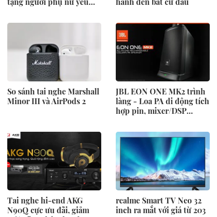
tặng người phụ nữ yêu
hành đến bất cứ đâu
thương
So sánh tai nghe Marshall
JBL EON ONE MK2 trình
Minor III và AirPods 2
làng - Loa PA di động tích
hợp pin, mixer/DSP
chuyên nghiệp được
mong đợi nhất trong năm
Tai nghe hi-end AKG
realme Smart TV Neo 32
N90Q cực ưu đãi, giảm
inch ra mắt với giá từ 203