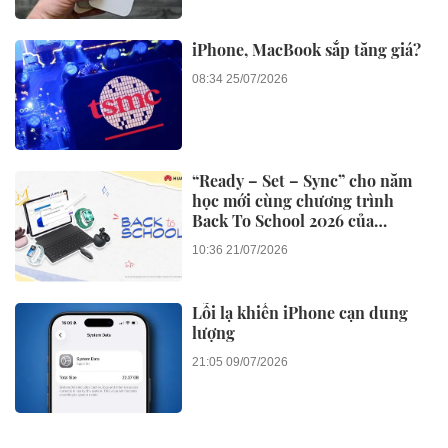
Coolita ra mắt Liên minh
Truyền thông FAST đầu tiên tại
Indonesia cùng các đài truyền
hình hàng đầu
3 ngày trước
Quốc tế
Himel hiện thực hóa tầm nhìn
về điện dân dụng qua chiến
dịch Dream Home toàn cầu
3 ngày trước
Quốc tế
AirPods sắp có camera, nhưng
điều Apple thực sự muốn bán
không phải là một chiếc tai
nghe
3 ngày trước
ĐỜI SỐNG
‘Cha đẻ AI’ Geoffrey Hinton