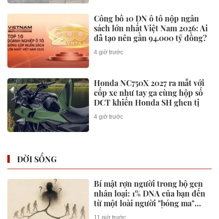
THIẾT BỊ SỐ
Tin vui cho tất cả người đang có
iPhone cũ
11 giờ trước
iPhone, MacBook sắp tăng giá?
08:34 25/07/2026
“Ready – Set – Sync” cho năm
học mới cùng chương trình
Back To School 2026 của
Huawei
10:36 21/07/2026