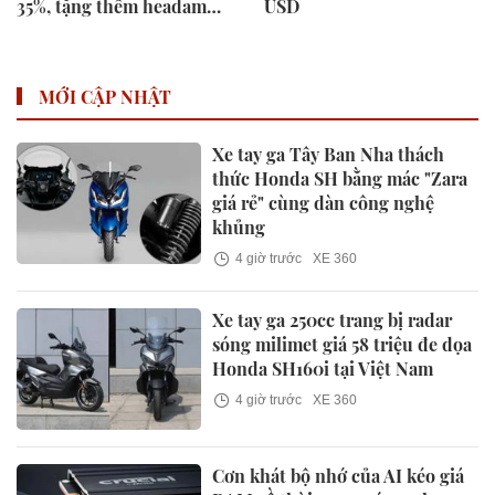
35%, tặng thêm headamp
USD
trị giá 23 triệu, TEAC UD-
503
MỚI CẬP NHẬT
Xe tay ga Tây Ban Nha thách
thức Honda SH bằng mác "Zara
giá rẻ" cùng dàn công nghệ
khủng
4 giờ trước
XE 360
Xe tay ga 250cc trang bị radar
sóng milimet giá 58 triệu đe dọa
Honda SH160i tại Việt Nam
4 giờ trước
XE 360
Cơn khát bộ nhớ của AI kéo giá