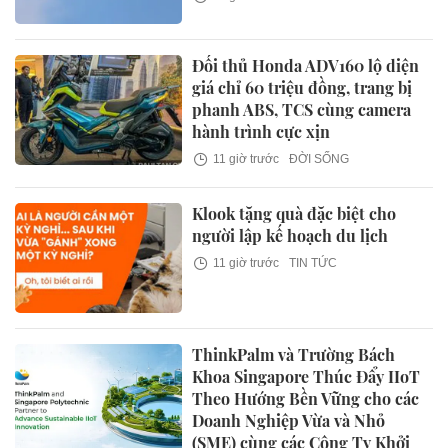
Đối thủ Honda ADV160 lộ diện
giá chỉ 60 triệu đồng, trang bị
phanh ABS, TCS cùng camera
hành trình cực xịn
11 giờ trước
ĐỜI SỐNG
Klook tặng quà đặc biệt cho
người lập kế hoạch du lịch
11 giờ trước
TIN TỨC
ThinkPalm và Trường Bách
Khoa Singapore Thúc Đẩy IIoT
Theo Hướng Bền Vững cho các
Doanh Nghiệp Vừa và Nhỏ
(SME) cùng các Công Ty Khởi