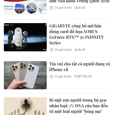
lãm Nha khoa Trung Quốc 2026
10 giờ trước
Quốc tế
GIGABYTE công bố mở bán
dòng card đồ họa AORUS
GeForce RTX™ 50 INFINITY
Series
10 giờ trước
Quốc tế
Tin vui cho tất cả người đang có
iPhone cũ
11 giờ trước
THIẾT BỊ SỐ
Bí mật rợn người trong bộ gen
nhân loại: 1% DNA của bạn đến
từ một loài người "bóng ma"