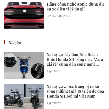
4 giờ trước
FPT phát triển AI cho mẫu UAV
điện hai rotor nghiêng đầu tiên
trên thế giới của NARMA
11 giờ trước
Klook tặng quà đặc biệt cho
người lập kế hoạch du lịch
11 giờ trước
Thông tin liên quan đến định
danh điện tử mà người dân cần
nắm rõ
3 ngày trước