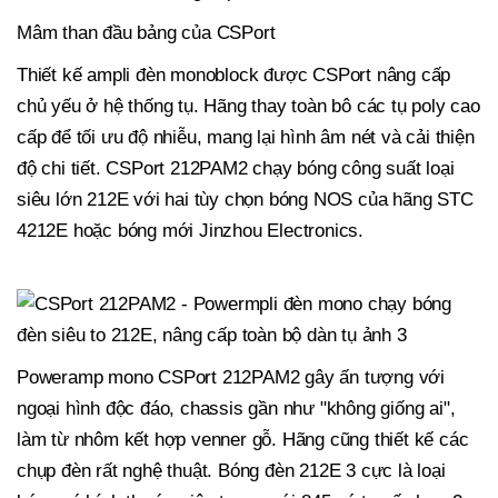
Mâm than đầu bảng của CSPort
Thiết kế ampli đèn monoblock được CSPort nâng cấp
chủ yếu ở hệ thống tụ. Hãng thay toàn bô các tụ poly cao
cấp để tối ưu độ nhiễu, mang lại hình âm nét và cải thiện
độ chi tiết. CSPort 212PAM2 chạy bóng công suất loại
siêu lớn 212E với hai tùy chọn bóng NOS của hãng STC
4212E hoặc bóng mới Jinzhou Electronics.
Poweramp mono CSPort 212PAM2 gây ấn tượng với
ngoại hình độc đáo, chassis gần như "không giống ai",
làm từ nhôm kết hợp venner gỗ. Hãng cũng thiết kế các
chụp đèn rất nghệ thuật. Bóng đèn 212E 3 cực là loại