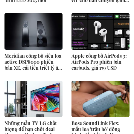
Mini LED 2025 mới
GT cho dân chuyên game
và giải trí giá 14tr900
Meridian công bố siêu loa
Apple công bố AirPods 3:
active DSP8000 phiên
AirPods Pro phiên bản
bản XE, cải tiến triết lý âm
earbuds, giá 179 USD
thanh
Những mẫu TV LG chất
Bose SoundLink Flex:
lượng để bạn chốt deal
mẫu loa 'trâu bò' đồng