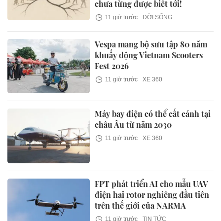
chưa từng được biết tới!
11 giờ trước
ĐỜI SỐNG
Vespa mang bộ sưu tập 80 năm
khuấy động Vietnam Scooters
Fest 2026
11 giờ trước
XE 360
Máy bay điện có thể cất cánh tại
châu Âu từ năm 2030
11 giờ trước
XE 360
FPT phát triển AI cho mẫu UAV
điện hai rotor nghiêng đầu tiên
trên thế giới của NARMA
11 giờ trước
TIN TỨC