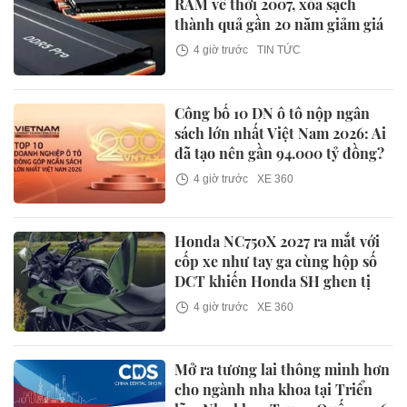
RAM về thời 2007, xóa sạch
thành quả gần 20 năm giảm giá
4 giờ trước
TIN TỨC
Công bố 10 DN ô tô nộp ngân
sách lớn nhất Việt Nam 2026: Ai
đã tạo nên gần 94.000 tỷ đồng?
4 giờ trước
XE 360
Honda NC750X 2027 ra mắt với
cốp xe như tay ga cùng hộp số
DCT khiến Honda SH ghen tị
4 giờ trước
XE 360
Mở ra tương lai thông minh hơn
cho ngành nha khoa tại Triển