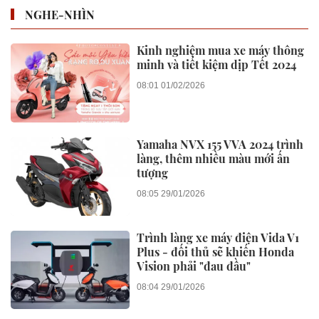
cảnh báo AI ‘nổi loạn’ sẽ ngày
càng nhiều
3 ngày trước
GIẢI TRÍ
Thông tin liên quan đến định
danh điện tử mà người dân cần
nắm rõ
3 ngày trước
TIN TỨC
Xem thêm
TIN TỨC
Cơn khát bộ nhớ của AI kéo giá
RAM về thời 2007, xóa sạch
thành quả gần 20 năm giảm giá