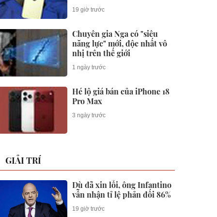
chừng
19 giờ trước
Chuyên gia Nga có "siêu
năng lực" mới, độc nhất vô
nhị trên thế giới
1 ngày trước
Hé lộ giá bán của iPhone 18
Pro Max
3 ngày trước
GIẢI TRÍ
Dù đã xin lỗi, ông Infantino
vẫn nhận tỉ lệ phản đối 86%
19 giờ trước