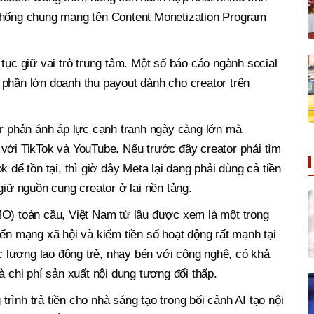
thống chung mang tên Content Monetization Program
tục giữ vai trò trung tâm. Một số báo cáo ngành social
phần lớn doanh thu payout dành cho creator trên
or phản ánh áp lực cạnh tranh ngày càng lớn mà
với TikTok và YouTube. Nếu trước đây creator phải tìm
 để tồn tại, thì giờ đây Meta lại đang phải dùng cả tiền
giữ nguồn cung creator ở lại nền tảng.
MO) toàn cầu, Việt Nam từ lâu được xem là một trong
iển mạng xã hội và kiếm tiền số hoạt động rất mạnh tại
lượng lao động trẻ, nhạy bén với công nghệ, có khả
à chi phí sản xuất nội dung tương đối thấp.
ình trả tiền cho nhà sáng tạo trong bối cảnh AI tạo nội