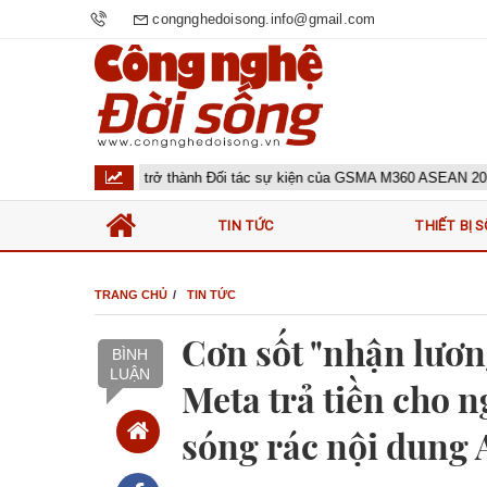
congnghedoisong.info@gmail.com
Huawei trở thành Đối tác sự kiện của GSMA M360 ASEAN 2026
TIN TỨC
THIẾT BỊ S
TRANG CHỦ
TIN TỨC
Cơn sốt "nhận lươn
BÌNH
LUẬN
Meta trả tiền cho n
sóng rác nội dung 