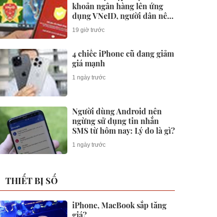
khoản ngân hàng lên ứng
dụng VNeID, người dân nên
làm gì?
19 giờ trước
4 chiếc iPhone cũ đang giảm
giá mạnh
1 ngày trước
Người dùng Android nên
ngừng sử dụng tin nhắn
SMS từ hôm nay: Lý do là gì?
1 ngày trước
THIẾT BỊ SỐ
iPhone, MacBook sắp tăng
giá?