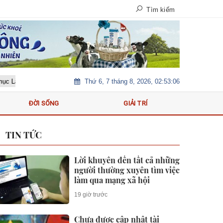
Tìm kiếm
Thứ 6, 7 tháng 8, 2026, 02:53:08
g Nghe Mạng Xã Hội, Phân Phối Thông Cáo Báo Chí và Tối Ưu Hóa Công Cụ
ĐỜI SỐNG
GIẢI TRÍ
TIN TỨC
Lời khuyên đến tất cả những
người thường xuyên tìm việc
làm qua mạng xã hội
19 giờ trước
Chưa được cập nhật tài