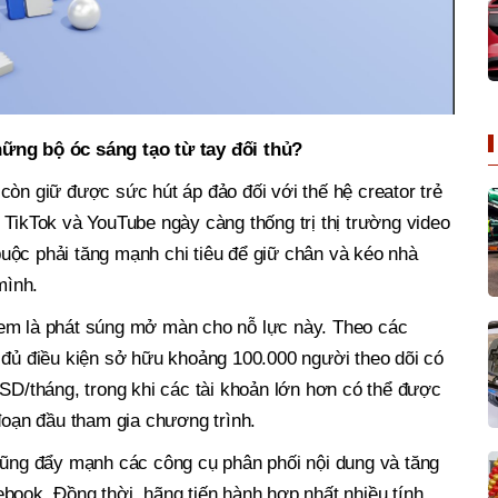
ững bộ óc sáng tạo từ tay đối thủ?
còn giữ được sức hút áp đảo đối với thế hệ creator trẻ
 TikTok và YouTube ngày càng thống trị thị trường video
uộc phải tăng mạnh chi tiêu để giữ chân và kéo nhà
mình.
em là phát súng mở màn cho nỗ lực này. Theo các
 đủ điều kiện sở hữu khoảng 100.000 người theo dõi có
USD/tháng, trong khi các tài khoản lớn hơn có thể được
 đoạn đầu tham gia chương trình.
 cũng đẩy mạnh các công cụ phân phối nội dung và tăng
book. Đồng thời, hãng tiến hành hợp nhất nhiều tính