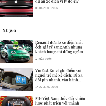
dự án xe điện vì lý do gì?
08:04 29/01/2026
XE 360
Renault đưa lô xe điện 'mắt
ếch' giá rẻ sang Anh nhưng
khách hàng chỉ đứng ngắm
1 ngày trước
VinFast Kinet ghi điểm với
người trẻ mê xê dịch: Đi xa,
đổi pin nhanh, vận hành
mạnh mẽ
14:27 31/07/2026
MG Việt Nam thúc đẩy chiến
lược phát triển với ‘mảnh