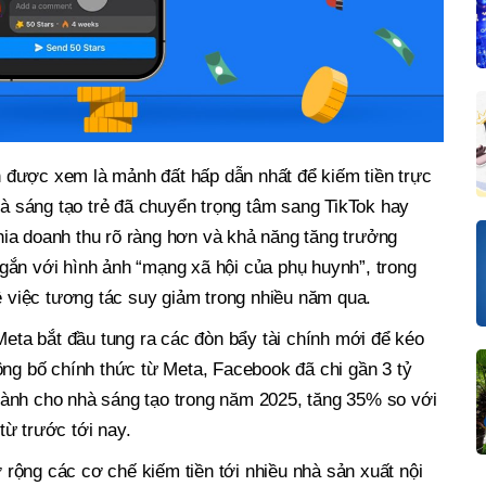
được xem là mảnh đất hấp dẫn nhất để kiếm tiền trực
nhà sáng tạo trẻ đã chuyển trọng tâm sang TikTok hay
ia doanh thu rõ ràng hơn và khả năng tăng trưởng
gắn với hình ảnh “mạng xã hội của phụ huynh”, trong
về việc tương tác suy giảm trong nhiều năm qua.
Meta bắt đầu tung ra các đòn bẩy tài chính mới để kéo
ông bố chính thức từ Meta, Facebook đã chi gần 3 tỷ
ành cho nhà sáng tạo trong năm 2025, tăng 35% so với
ừ trước tới nay.
rộng các cơ chế kiếm tiền tới nhiều nhà sản xuất nội