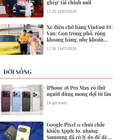
ghép’ tài chính mới
17:25 16/07/2026
Xe điện chở hàng VinFast EC
Van: Gọn trong phố, rộng
khoang hàng, nhẹ khoản
nuôi xe
17:36 13/07/2026
ĐỜI SỐNG
iPhone 18 Pro Max có thứ
người dùng mong đợi từ lâu
19 giờ trước
Google Pixel 11 chưa chắc
khiến Apple lo, nhưng
Samsung đã có lý do để dè