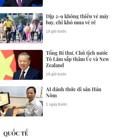
Dịp 2-9 không thiếu vé máy
bay, chỉ khó mua vé rẻ
19 giờ trước
Tổng Bí thư, Chủ tịch nước
Tô Lâm sắp thăm Úc và New
Zealand
19 giờ trước
AI đánh thức di sản Hán
Nôm
1 ngày trước
QUỐC TẾ