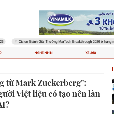
Cision Giành Giải Thưởng MarTech Breakthrough 2026 ở hạng mục Lắn
Ố
NGHE-NHÌN
XE 360
g từ Mark Zuckerberg":
gười Việt liệu có tạo nên làn
AI?