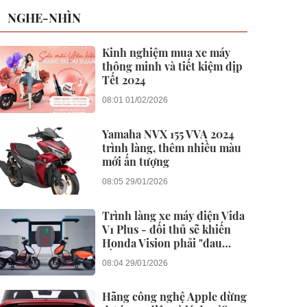
NGHE-NHÌN
Kinh nghiệm mua xe máy
thông minh và tiết kiệm dịp
Tết 2024
08:01 01/02/2026
Yamaha NVX 155 VVA 2024
trình làng, thêm nhiều màu
mới ấn tượng
08:05 29/01/2026
Trình làng xe máy điện Vida
V1 Plus - đối thủ sẽ khiến
Honda Vision phải "đau
đầu"
08:04 29/01/2026
Hãng công nghệ Apple dừng