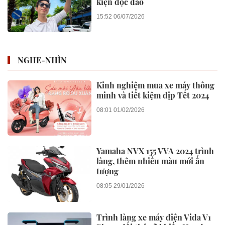
kiện độc đáo
15:52 06/07/2026
NGHE-NHÌN
Kinh nghiệm mua xe máy thông
minh và tiết kiệm dịp Tết 2024
08:01 01/02/2026
Yamaha NVX 155 VVA 2024 trình
làng, thêm nhiều màu mới ấn
tượng
08:05 29/01/2026
Trình làng xe máy điện Vida V1