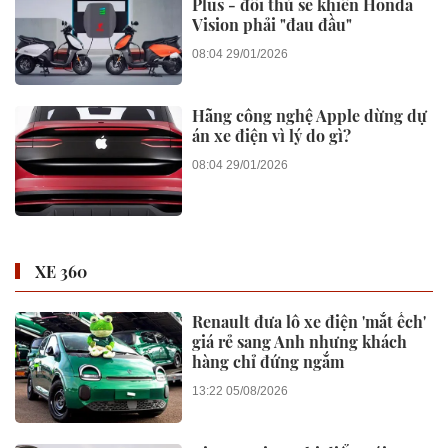
Plus - đối thủ sẽ khiến Honda
Vision phải "đau đầu"
08:04 29/01/2026
Hãng công nghệ Apple dừng dự
án xe điện vì lý do gì?
08:04 29/01/2026
XE 360
Renault đưa lô xe điện 'mắt ếch'
giá rẻ sang Anh nhưng khách
hàng chỉ đứng ngắm
13:22 05/08/2026