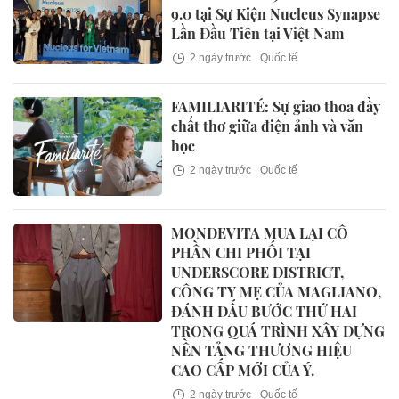
9.0 tại Sự Kiện Nucleus Synapse
Lần Đầu Tiên tại Việt Nam
2 ngày trước
Quốc tế
FAMILIARITÉ: Sự giao thoa đầy
chất thơ giữa điện ảnh và văn
học
2 ngày trước
Quốc tế
MONDEVITA MUA LẠI CỔ
PHẦN CHI PHỐI TẠI
UNDERSCORE DISTRICT,
CÔNG TY MẸ CỦA MAGLIANO,
ĐÁNH DẤU BƯỚC THỨ HAI
TRONG QUÁ TRÌNH XÂY DỰNG
NỀN TẢNG THƯƠNG HIỆU
CAO CẤP MỚI CỦA Ý.
2 ngày trước
Quốc tế