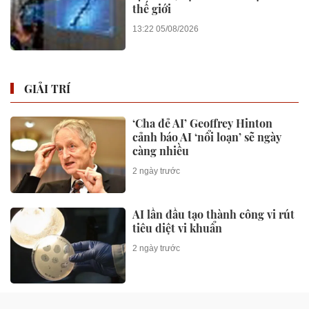
thế giới
13:22 05/08/2026
GIẢI TRÍ
‘Cha đẻ AI’ Geoffrey Hinton
cảnh báo AI ‘nổi loạn’ sẽ ngày
càng nhiều
2 ngày trước
AI lần đầu tạo thành công vi rút
tiêu diệt vi khuẩn
2 ngày trước
Phường Cát Lái triển khai mô