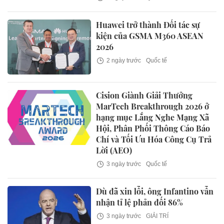
Huawei trở thành Đối tác sự
kiện của GSMA M360 ASEAN
2026
2 ngày trước
Quốc tế
Cision Giành Giải Thưởng
MarTech Breakthrough 2026 ở
hạng mục Lắng Nghe Mạng Xã
Hội, Phân Phối Thông Cáo Báo
Chí và Tối Ưu Hóa Công Cụ Trả
Lời (AEO)
3 ngày trước
Quốc tế
Dù đã xin lỗi, ông Infantino vẫn
nhận tỉ lệ phản đối 86%
3 ngày trước
GIẢI TRÍ