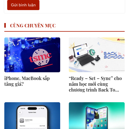
Gửi bình luận
CÙNG CHUYÊN MỤC
iPhone, MacBook sắp
“Ready – Set – Sync” cho
tăng giá?
năm học mới cùng
chương trình Back To
School 2026 của Huawei