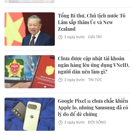
Tổng Bí thư, Chủ tịch nước Tô
Lâm sắp thăm Úc và New
Zealand
3 ngày trước
GIẢI TRÍ
Chưa được cập nhật tài khoản
ngân hàng lên ứng dụng VNeID,
người dân nên làm gì?
3 ngày trước
TIN TỨC
Google Pixel 11 chưa chắc khiến
Apple lo, nhưng Samsung đã có
lý do để dè chừng
3 ngày trước
ĐỜI SỐNG