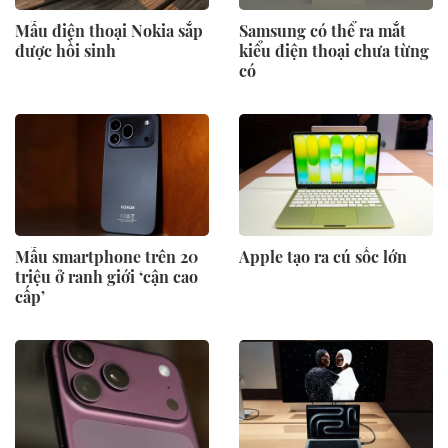
Mẫu điện thoại Nokia sắp
Samsung có thể ra mắt
được hồi sinh
kiểu điện thoại chưa từng
có
Mẫu smartphone trên 20
Apple tạo ra cú sốc lớn
triệu ở ranh giới ‘cận cao
cấp’