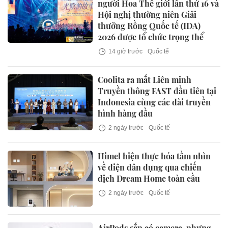
người Hoa Thế giới lần thứ 16 và
Hội nghị thường niên Giải
thưởng Rồng Quốc tế (IDA)
2026 được tổ chức trọng thể
14 giờ trước
Quốc tế
Coolita ra mắt Liên minh
Truyền thông FAST đầu tiên tại
Indonesia cùng các đài truyền
hình hàng đầu
2 ngày trước
Quốc tế
Himel hiện thực hóa tầm nhìn
về điện dân dụng qua chiến
dịch Dream Home toàn cầu
2 ngày trước
Quốc tế
AirPods sắp có camera, nhưng