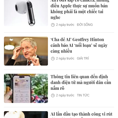
điều Apple thực sự muốn bán
không phải là một chiếc tai
nghe
2 ngày trước
ĐỜI SỐNG
‘Cha đẻ AI’ Geoffrey Hinton
cảnh báo AI ‘nổi loạn’ sẽ ngày
càng nhiều
2 ngày trước
GIẢI TRÍ
Thông tin liên quan đến định
danh điện tử mà người dân cần
nắm rõ
2 ngày trước
TIN TỨC
AI lần đầu tạo thành công vi rút