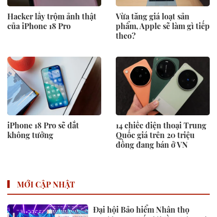
Hacker lấy trộm ảnh thật
Vừa tăng giá loạt sản
của iPhone 18 Pro
phẩm, Apple sẽ làm gì tiếp
theo?
iPhone 18 Pro sẽ đắt
14 chiếc điện thoại Trung
không tưởng
Quốc giá trên 20 triệu
đồng đang bán ở VN
MỚI CẬP NHẬT
Đại hội Bảo hiểm Nhân thọ