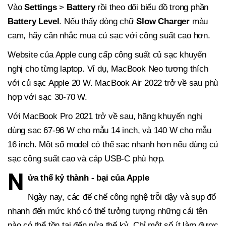
Vào
Settings
>
Battery
rồi theo dõi biểu đồ trong phần
Battery Level
. Nếu thấy dòng chữ
Slow Charger
màu
cam, hãy cân nhắc mua củ sạc với công suất cao hơn.
Website của Apple cung cấp công suất củ sạc khuyến
nghị cho từng laptop. Ví dụ, MacBook Neo tương thích
với củ sạc Apple 20 W. MacBook Air 2022 trở về sau phù
hợp với sạc 30-70 W.
Với MacBook Pro 2021 trở về sau, hãng khuyến nghị
dùng sạc 67-96 W cho mẫu 14 inch, và 140 W cho mẫu
16 inch. Một số model có thể sạc nhanh hơn nếu dùng củ
sạc công suất cao và cáp USB-C phù hợp.
N
ửa thế kỷ thành - bại của Apple
Ngày nay, các đế chế công nghệ trỗi dậy và sụp đổ
nhanh đến mức khó có thể tưởng tượng những cái tên
nào có thể tồn tại đến nửa thế kỷ. Chỉ một số ít làm được