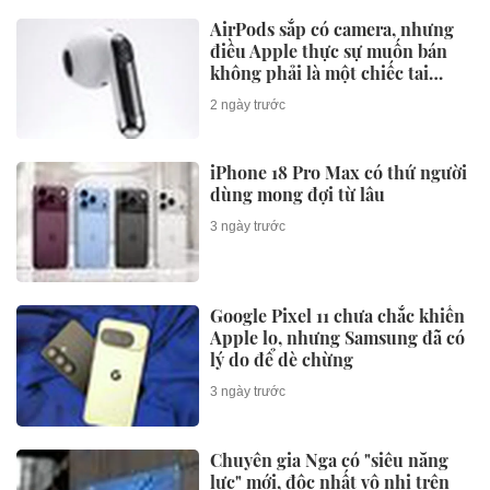
AirPods sắp có camera, nhưng
điều Apple thực sự muốn bán
không phải là một chiếc tai
nghe
2 ngày trước
iPhone 18 Pro Max có thứ người
dùng mong đợi từ lâu
3 ngày trước
Google Pixel 11 chưa chắc khiến
Apple lo, nhưng Samsung đã có
lý do để dè chừng
3 ngày trước
Chuyên gia Nga có "siêu năng
lực" mới, độc nhất vô nhị trên