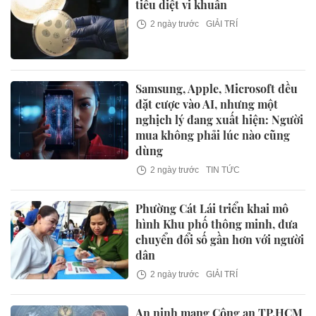
tiêu diệt vi khuẩn
2 ngày trước
GIẢI TRÍ
Samsung, Apple, Microsoft đều
đặt cược vào AI, nhưng một
nghịch lý đang xuất hiện: Người
mua không phải lúc nào cũng
dùng
2 ngày trước
TIN TỨC
Phường Cát Lái triển khai mô
hình Khu phố thông minh, đưa
chuyển đổi số gần hơn với người
dân
2 ngày trước
GIẢI TRÍ
An ninh mạng Công an TP.HCM