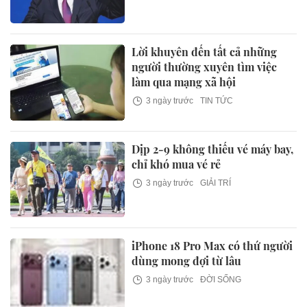
Lời khuyên đến tất cả những
người thường xuyên tìm việc
làm qua mạng xã hội
3 ngày trước
TIN TỨC
Dịp 2-9 không thiếu vé máy bay,
chỉ khó mua vé rẻ
3 ngày trước
GIẢI TRÍ
iPhone 18 Pro Max có thứ người
dùng mong đợi từ lâu
3 ngày trước
ĐỜI SỐNG