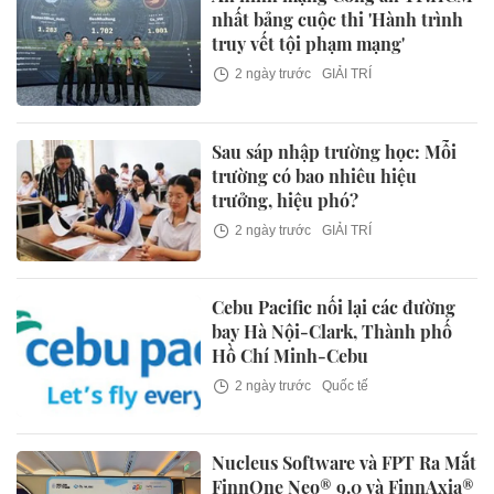
nhất bảng cuộc thi 'Hành trình
truy vết tội phạm mạng'
2 ngày trước
GIẢI TRÍ
Sau sáp nhập trường học: Mỗi
trường có bao nhiêu hiệu
trưởng, hiệu phó?
2 ngày trước
GIẢI TRÍ
Cebu Pacific nối lại các đường
bay Hà Nội-Clark, Thành phố
Hồ Chí Minh-Cebu
2 ngày trước
Quốc tế
Nucleus Software và FPT Ra Mắt
FinnOne Neo® 9.0 và FinnAxia®