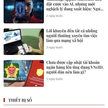
đặt cược vào AI, nhưng một
nghịch lý đang xuất hiện: Người
mua không phải lúc nào cũng
2 ngày trước
dùng
Lời khuyên đến tất cả những
người thường xuyên tìm việc
làm qua mạng xã hội
3 ngày trước
Chưa được cập nhật tài khoản
ngân hàng lên ứng dụng VNeID,
người dân nên làm gì?
3 ngày trước
THIẾT BỊ SỐ