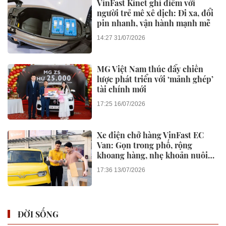
VinFast Kinet ghi điểm với
người trẻ mê xê dịch: Đi xa, đổi
pin nhanh, vận hành mạnh mẽ
14:27 31/07/2026
MG Việt Nam thúc đẩy chiến
lược phát triển với ‘mảnh ghép’
tài chính mới
17:25 16/07/2026
Xe điện chở hàng VinFast EC
Van: Gọn trong phố, rộng
khoang hàng, nhẹ khoản nuôi
xe
17:36 13/07/2026
ĐỜI SỐNG