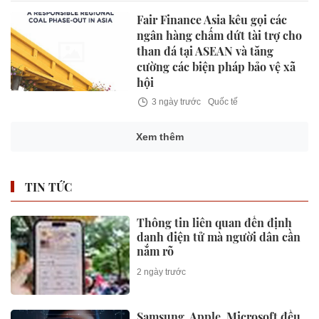
Fair Finance Asia kêu gọi các
ngân hàng chấm dứt tài trợ cho
than đá tại ASEAN và tăng
cường các biện pháp bảo vệ xã
hội
3 ngày trước
Quốc tế
Xem thêm
TIN TỨC
Thông tin liên quan đến định
danh điện tử mà người dân cần
nắm rõ
2 ngày trước
Samsung, Apple, Microsoft đều