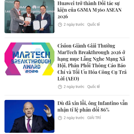
Huawei trở thành Đối tác sự
kiện của GSMA M360 ASEAN
2026
2 ngày trước
Quốc tế
Cision Giành Giải Thưởng
MarTech Breakthrough 2026 ở
hạng mục Lắng Nghe Mạng Xã
Hội, Phân Phối Thông Cáo Báo
Chí và Tối Ưu Hóa Công Cụ Trả
Lời (AEO)
2 ngày trước
Quốc tế
Dù đã xin lỗi, ông Infantino vẫn
nhận tỉ lệ phản đối 86%
2 ngày trước
GIẢI TRÍ