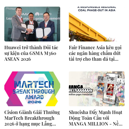
MAGLIANO, ĐÁNH DẤU
BƯỚC THỨ HAI TRONG
QUÁ TRÌNH XÂY DỰNG
NỀN TẢNG THƯƠNG
HIỆU CAO CẤP MỚI CỦA
Ý.
Huawei trở thành Đối tác
Fair Finance Asia kêu gọi
sự kiện của GSMA M360
các ngân hàng chấm dứt
ASEAN 2026
tài trợ cho than đá tại
ASEAN và tăng cường các
biện pháp bảo vệ xã hội
Cision Giành Giải Thưởng
Shueisha Đẩy Mạnh Hoạt
MarTech Breakthrough
Động Toàn Cầu với
2026 ở hạng mục Lắng
MANGA MILLION - Nền