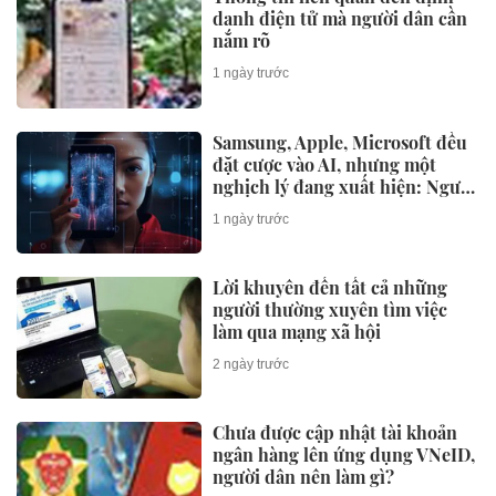
danh điện tử mà người dân cần
nắm rõ
1 ngày trước
Samsung, Apple, Microsoft đều
đặt cược vào AI, nhưng một
nghịch lý đang xuất hiện: Người
mua không phải lúc nào cũng
1 ngày trước
dùng
Lời khuyên đến tất cả những
người thường xuyên tìm việc
làm qua mạng xã hội
2 ngày trước
Chưa được cập nhật tài khoản
ngân hàng lên ứng dụng VNeID,
người dân nên làm gì?