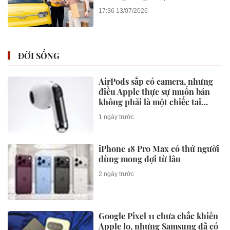
xe
17:36 13/07/2026
ĐỜI SỐNG
AirPods sắp có camera, nhưng
điều Apple thực sự muốn bán
không phải là một chiếc tai
nghe
1 ngày trước
iPhone 18 Pro Max có thứ người
dùng mong đợi từ lâu
2 ngày trước
Google Pixel 11 chưa chắc khiến
Apple lo, nhưng Samsung đã có