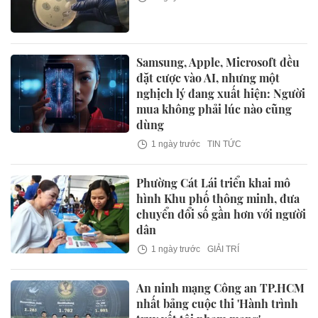
Samsung, Apple, Microsoft đều
đặt cược vào AI, nhưng một
nghịch lý đang xuất hiện: Người
mua không phải lúc nào cũng
dùng
1 ngày trước
TIN TỨC
Phường Cát Lái triển khai mô
hình Khu phố thông minh, đưa
chuyển đổi số gần hơn với người
dân
1 ngày trước
GIẢI TRÍ
An ninh mạng Công an TP.HCM
nhất bảng cuộc thi 'Hành trình