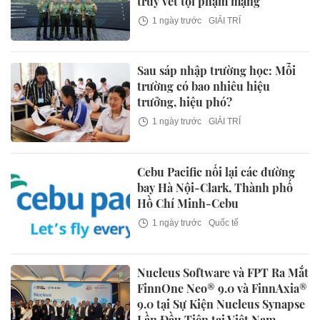
truy vết tội phạm mạng'
1 ngày trước
GIẢI TRÍ
Sau sáp nhập trường học: Mỗi
trường có bao nhiêu hiệu
trưởng, hiệu phó?
1 ngày trước
GIẢI TRÍ
Cebu Pacific nối lại các đường
bay Hà Nội-Clark, Thành phố
Hồ Chí Minh-Cebu
1 ngày trước
Quốc tế
Nucleus Software và FPT Ra Mắt
FinnOne Neo® 9.0 và FinnAxia®
9.0 tại Sự Kiện Nucleus Synapse
Lần Đầu Tiên tại Việt Nam