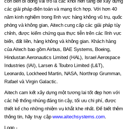
con bền bỉ đóng vai trò là các khối nền tảng để xây dựng
các giải pháp điện toán và mạng tích hợp. Với hơn 40
năm kinh nghiệm trong lĩnh vực hàng không vũ trụ, quốc
phòng và không gian, Aitech cung cấp các giải pháp tùy
chỉnh, được kiểm chứng qua thực tiễn trên các lĩnh vực
biển, đất liền, hàng không và không gian. Khách hàng
của Aitech bao gồm Airbus, BAE Systems, Boeing,
Hindustan Aeronautics Limited (HAL), Israel Aerospace
Industries (IAI), Larsen & Toubro Limited (L&T),
Leonardo, Lockheed Martin, NASA, Northrop Grumman,
Rafael và Virgin Galactic.
Aitech cam kết xây dựng một tương lai tốt đẹp hơn với
các hệ thống nhúng đáng tin cậy, tối ưu chi phí, được
thiết kế cho những nhiệm vụ khắt khe nhất. Để biết thêm
thông tin, hãy truy cập
www.aitechsystems.com
.
Logo -