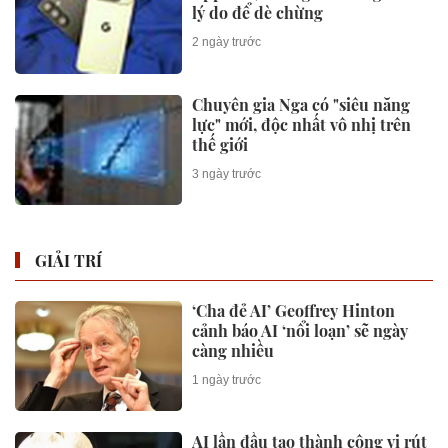
lý do để dè chừng
2 ngày trước
Chuyên gia Nga có "siêu năng
lực" mới, độc nhất vô nhị trên
thế giới
3 ngày trước
GIẢI TRÍ
‘Cha đẻ AI’ Geoffrey Hinton
cảnh báo AI ‘nổi loạn’ sẽ ngày
càng nhiều
1 ngày trước
AI lần đầu tạo thành công vi rút