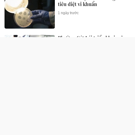
tiêu diệt vi khuẩn
1 ngày trước
Phường Cát Lái triển khai mô
hình Khu phố thông minh, đưa
chuyển đổi số gần hơn với người
dân
1 ngày trước
An ninh mạng Công an TP.HCM
nhất bảng cuộc thi 'Hành trình
truy vết tội phạm mạng'
1 ngày trước
QUỐC TẾ