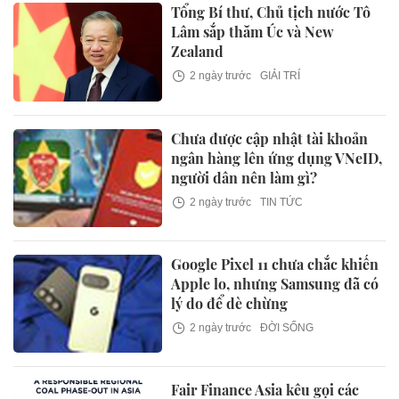
Tổng Bí thư, Chủ tịch nước Tô
Lâm sắp thăm Úc và New
Zealand
2 ngày trước
GIẢI TRÍ
Chưa được cập nhật tài khoản
ngân hàng lên ứng dụng VNeID,
người dân nên làm gì?
2 ngày trước
TIN TỨC
Google Pixel 11 chưa chắc khiến
Apple lo, nhưng Samsung đã có
lý do để dè chừng
2 ngày trước
ĐỜI SỐNG
Fair Finance Asia kêu gọi các