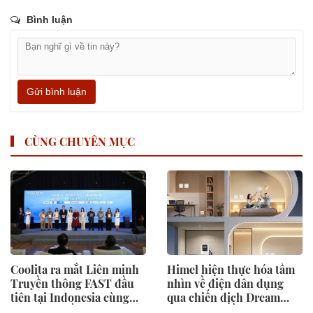
Bình luận
Gửi bình luận
CÙNG CHUYÊN MỤC
Coolita ra mắt Liên minh
Himel hiện thực hóa tầm
Truyền thông FAST đầu
nhìn về điện dân dụng
tiên tại Indonesia cùng
qua chiến dịch Dream
các đài truyền hình hàng
Home toàn cầu