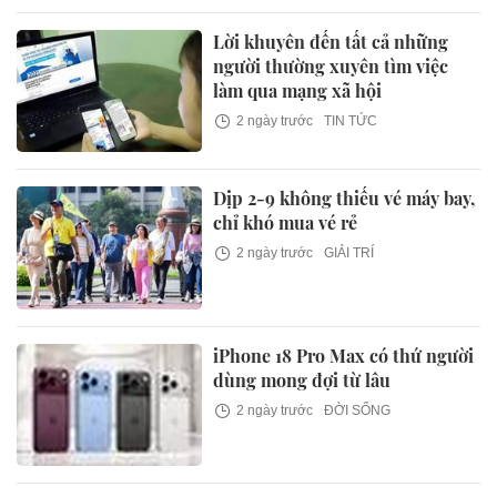
Lời khuyên đến tất cả những
người thường xuyên tìm việc
làm qua mạng xã hội
2 ngày trước
TIN TỨC
Dịp 2-9 không thiếu vé máy bay,
chỉ khó mua vé rẻ
2 ngày trước
GIẢI TRÍ
iPhone 18 Pro Max có thứ người
dùng mong đợi từ lâu
2 ngày trước
ĐỜI SỐNG