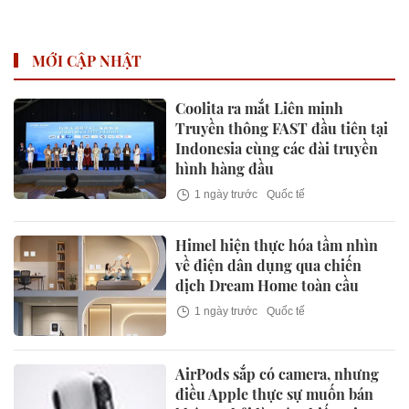
Mảnh Dữ Liệu" Tốn Kém
Rising dành cho các Nghệ
Sĩ Trẻ Triển Vọng
MỚI CẬP NHẬT
Coolita ra mắt Liên minh
Truyền thông FAST đầu tiên tại
Indonesia cùng các đài truyền
hình hàng đầu
1 ngày trước
Quốc tế
Himel hiện thực hóa tầm nhìn
về điện dân dụng qua chiến
dịch Dream Home toàn cầu
1 ngày trước
Quốc tế
AirPods sắp có camera, nhưng
điều Apple thực sự muốn bán