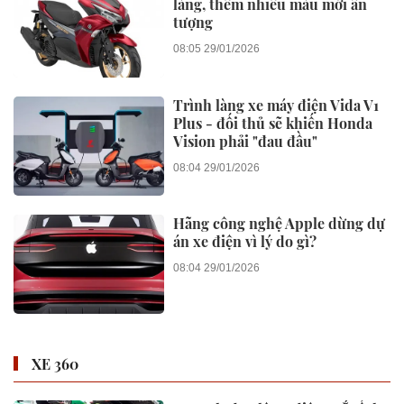
làng, thêm nhiều màu mới ấn
tượng
08:05 29/01/2026
Trình làng xe máy điện Vida V1
Plus - đối thủ sẽ khiến Honda
Vision phải "đau đầu"
08:04 29/01/2026
Hãng công nghệ Apple dừng dự
án xe điện vì lý do gì?
08:04 29/01/2026
XE 360