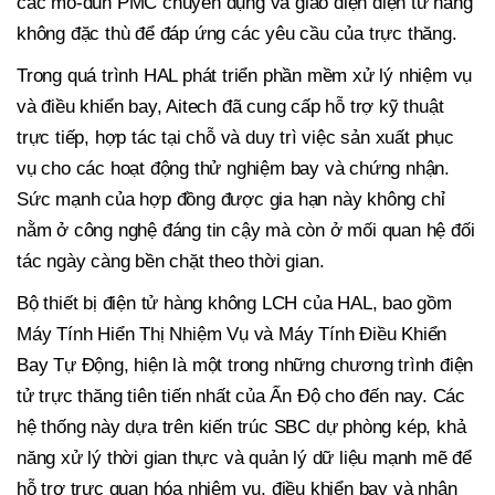
các mô-đun PMC chuyên dụng và giao diện điện tử hàng
không đặc thù để đáp ứng các yêu cầu của trực thăng.
Trong quá trình HAL phát triển phần mềm xử lý nhiệm vụ
và điều khiển bay, Aitech đã cung cấp hỗ trợ kỹ thuật
trực tiếp, hợp tác tại chỗ và duy trì việc sản xuất phục
vụ cho các hoạt động thử nghiệm bay và chứng nhận.
Sức mạnh của hợp đồng được gia hạn này không chỉ
nằm ở công nghệ đáng tin cậy mà còn ở mối quan hệ đối
tác ngày càng bền chặt theo thời gian.
Bộ thiết bị điện tử hàng không LCH của HAL, bao gồm
Máy Tính Hiển Thị Nhiệm Vụ và Máy Tính Điều Khiển
Bay Tự Động, hiện là một trong những chương trình điện
tử trực thăng tiên tiến nhất của Ấn Độ cho đến nay. Các
hệ thống này dựa trên kiến trúc SBC dự phòng kép, khả
năng xử lý thời gian thực và quản lý dữ liệu mạnh mẽ để
hỗ trợ trực quan hóa nhiệm vụ, điều khiển bay và nhận