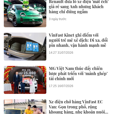
Renault đưa lô xe điện 'mắt ếch'
giá rẻ sang Anh nhưng khách
hàng chỉ đứng ngắm
3 ngày trước
VinFast Kinet ghi điểm với
người trẻ mê xê dịch: Đi xa, đổi
pin nhanh, vận hành mạnh mẽ
14:27 31/07/2026
MG Việt Nam thúc đẩy chiến
lược phát triển với ‘mảnh ghép’
tài chính mới
17:25 16/07/2026
Xe điện chở hàng VinFast EC
Van: Gọn trong phố, rộng
khoang hàng, nhẹ khoản nuôi