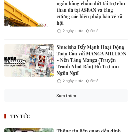
ngân hàng chấm dứt tài trợ cho
than đá tại ASEAN và tăng
cường các biện pháp bảo vệ xã
hội
2 ngày trước
Quốc tế
Shueisha Đẩy Mạnh Hoạt Động
Toàn Cầu với MANGA MILLION
- Nền Tảng Manga (Truyện
Tranh Nhật Bản) Hỗ Trợ 100
Ngôn Ngữ
2 ngày trước
Quốc tế
Xem thêm
TIN TỨC
Thông tin liên quan đến định