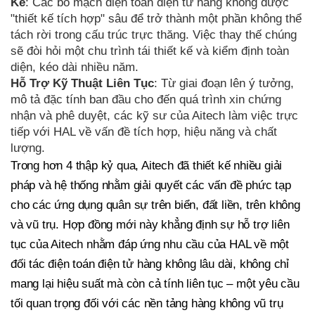
Kế
: Các bo mạch điện toán điện tử hàng không được
"thiết kế tích hợp" sâu để trở thành một phần không thể
tách rời trong cấu trúc trực thăng. Việc thay thế chúng
sẽ đòi hỏi một chu trình tái thiết kế và kiểm định toàn
diện, kéo dài nhiều năm.
Hỗ Trợ Kỹ Thuật Liên Tục
: Từ giai đoạn lên ý tưởng,
mô tả đặc tính ban đầu cho đến quá trình xin chứng
nhận và phê duyệt, các kỹ sư của Aitech làm việc trực
tiếp với HAL về vấn đề tích hợp, hiệu năng và chất
lượng.
Trong hơn 4 thập kỷ qua, Aitech đã thiết kế nhiều giải
pháp và hệ thống nhằm giải quyết các vấn đề phức tạp
cho các ứng dụng quân sự trên biển, đất liền, trên không
và vũ trụ. Hợp đồng mới này khẳng định sự hỗ trợ liên
tục của Aitech nhằm đáp ứng nhu cầu của HAL về một
đối tác điện toán điện tử hàng không lâu dài, không chỉ
mang lại hiệu suất mà còn cả tính liên tục – một yêu cầu
tối quan trọng đối với các nền tảng hàng không vũ trụ