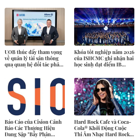
Nghe Mạng Xã Hội, Phân
Tảng Manga (Truyện
Phối Thông Cáo Báo Chí
Tranh Nhật Bản) Hỗ Trợ
và Tối Ưu Hóa Công Cụ
100 Ngôn Ngữ
Trả Lời (AEO)
UOB thúc đẩy tham vọng
Khóa tốt nghiệp năm 2026
về quản lý tài sản thông
của ISHCMC ghi nhận hai
qua quan hệ đối tác phân
học sinh đạt điểm IB
phối chiến lược với
tuyệt đối và điểm trung
Allianz Global Investors
bình toàn khóa đạt 34,5
Báo Cáo của Cision Cảnh
Hard Rock Cafe và Coca-
Báo Các Thương Hiệu
Cola® Khởi Động Cuộc
Đang Sập "Bẫy Phân
Thi Âm Nhạc Hard Rock