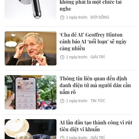
không phải là một chiếc tai
nghe
1 ngày trước
ĐỜI SỐNG
‘Cha đẻ AI’ Geoffrey Hinton
cảnh báo AI ‘nổi loạn’ sẽ ngày
càng nhiều
1 ngày trước
GIẢI TRÍ
Thông tin liên quan đến định
danh điện tử mà người dân cần
nắm rõ
1 ngày trước
TIN TỨC
AI lần đầu tạo thành công vi rút
tiêu diệt vi khuẩn
1 ngày trước
GIẢI TRÍ