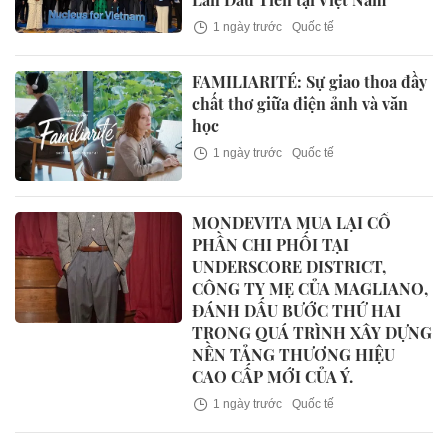
1 ngày trước
Quốc tế
FAMILIARITÉ: Sự giao thoa đầy
chất thơ giữa điện ảnh và văn
học
1 ngày trước
Quốc tế
MONDEVITA MUA LẠI CỔ
PHẦN CHI PHỐI TẠI
UNDERSCORE DISTRICT,
CÔNG TY MẸ CỦA MAGLIANO,
ĐÁNH DẤU BƯỚC THỨ HAI
TRONG QUÁ TRÌNH XÂY DỰNG
NỀN TẢNG THƯƠNG HIỆU
CAO CẤP MỚI CỦA Ý.
1 ngày trước
Quốc tế