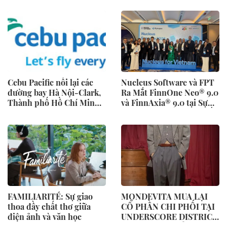
đầu
Cebu Pacific nối lại các
Nucleus Software và FPT
đường bay Hà Nội-Clark,
Ra Mắt FinnOne Neo® 9.0
Thành phố Hồ Chí Minh-
và FinnAxia® 9.0 tại Sự
Cebu
Kiện Nucleus Synapse Lần
Đầu Tiên tại Việt Nam
FAMILIARITÉ: Sự giao
MONDEVITA MUA LẠI
thoa đầy chất thơ giữa
CỔ PHẦN CHI PHỐI TẠI
điện ảnh và văn học
UNDERSCORE DISTRICT,
CÔNG TY MẸ CỦA