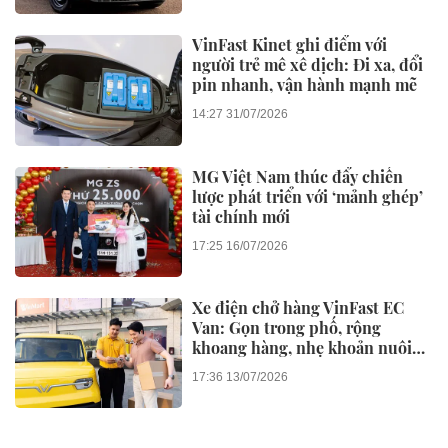
VinFast Kinet ghi điểm với
người trẻ mê xê dịch: Đi xa, đổi
pin nhanh, vận hành mạnh mẽ
14:27 31/07/2026
MG Việt Nam thúc đẩy chiến
lược phát triển với ‘mảnh ghép’
tài chính mới
17:25 16/07/2026
Xe điện chở hàng VinFast EC
Van: Gọn trong phố, rộng
khoang hàng, nhẹ khoản nuôi
xe
17:36 13/07/2026