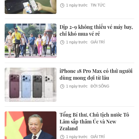
1 ngày trước
TIN TỨC
Dịp 2-9 không thiếu vé máy bay,
chỉ khó mua vé rẻ
1 ngày trước
GIẢI TRÍ
iPhone 18 Pro Max có thứ người
dùng mong đợi từ lâu
1 ngày trước
ĐỜI SỐNG
Tổng Bí thư, Chủ tịch nước Tô
Lâm sắp thăm Úc và New
Zealand
1 ngày trước
GIẢI TRÍ