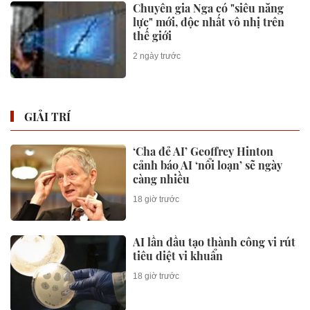
Chuyên gia Nga có "siêu năng
lực" mới, độc nhất vô nhị trên
thế giới
2 ngày trước
GIẢI TRÍ
‘Cha đẻ AI’ Geoffrey Hinton
cảnh báo AI ‘nổi loạn’ sẽ ngày
càng nhiều
18 giờ trước
AI lần đầu tạo thành công vi rút
tiêu diệt vi khuẩn
18 giờ trước