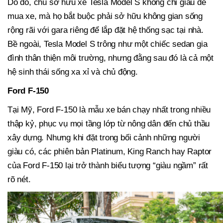
Do đó, chủ sở hữu xe Tesla Model S không chỉ giàu để
mua xe, mà họ bắt buộc phải sở hữu không gian sống
rộng rãi với gara riêng để lắp đặt hệ thống sạc tại nhà.
Bề ngoài, Tesla Model S trông như một chiếc sedan gia
đình thân thiện môi trường, nhưng đằng sau đó là cả một
hệ sinh thái sống xa xỉ và chủ động.
Ford F-150
Tại Mỹ, Ford F-150 là mẫu xe bán chạy nhất trong nhiều
thập kỷ, phục vụ mọi tầng lớp từ nông dân đến chủ thầu
xây dựng. Nhưng khi đặt trong bối cảnh những người
giàu có, các phiên bản Platinum, King Ranch hay Raptor
của Ford F-150 lại trở thành biểu tượng “giàu ngầm” rất
rõ nét.