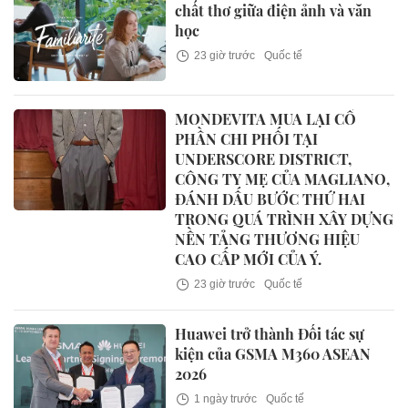
chất thơ giữa điện ảnh và văn
học
23 giờ trước
Quốc tế
MONDEVITA MUA LẠI CỔ
PHẦN CHI PHỐI TẠI
UNDERSCORE DISTRICT,
CÔNG TY MẸ CỦA MAGLIANO,
ĐÁNH DẤU BƯỚC THỨ HAI
TRONG QUÁ TRÌNH XÂY DỰNG
NỀN TẢNG THƯƠNG HIỆU
CAO CẤP MỚI CỦA Ý.
23 giờ trước
Quốc tế
Huawei trở thành Đối tác sự
kiện của GSMA M360 ASEAN
2026
1 ngày trước
Quốc tế