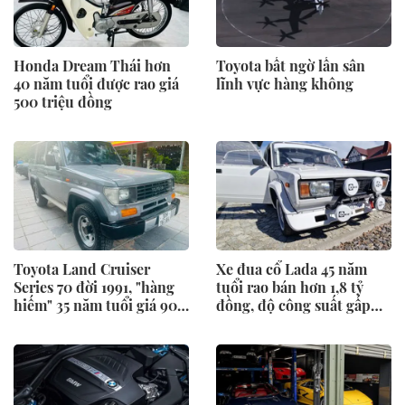
Honda Dream Thái hơn
Toyota bất ngờ lấn sân
40 năm tuổi được rao giá
lĩnh vực hàng không
500 triệu đồng
Toyota Land Cruiser
Xe đua cổ Lada 45 năm
Series 70 đời 1991, "hàng
tuổi rao bán hơn 1,8 tỷ
hiếm" 35 năm tuổi giá 900
đồng, độ công suất gấp
triệu
đôi