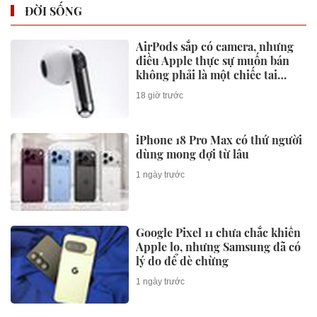
ĐỜI SỐNG
AirPods sắp có camera, nhưng
điều Apple thực sự muốn bán
không phải là một chiếc tai
nghe
18 giờ trước
iPhone 18 Pro Max có thứ người
dùng mong đợi từ lâu
1 ngày trước
Google Pixel 11 chưa chắc khiến
Apple lo, nhưng Samsung đã có
lý do để dè chừng
1 ngày trước